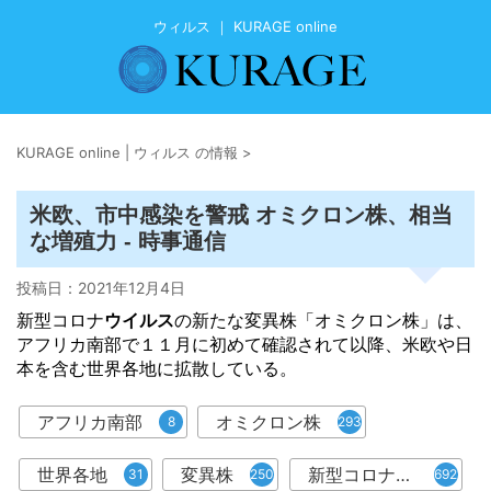
ウィルス ｜ KURAGE online
KURAGE online | ウィルス の情報
>
米欧、市中感染を警戒 オミクロン株、相当
な増殖力 - 時事通信
投稿日：
2021年12月4日
新型コロナ
ウイルス
の新たな変異株「オミクロン株」は、
アフリカ南部で１１月に初めて確認されて以降、米欧や日
本を含む世界各地に拡散している。
アフリカ南部
オミクロン株
8
293
世界各地
変異株
新型コロナウイルス
31
250
6921