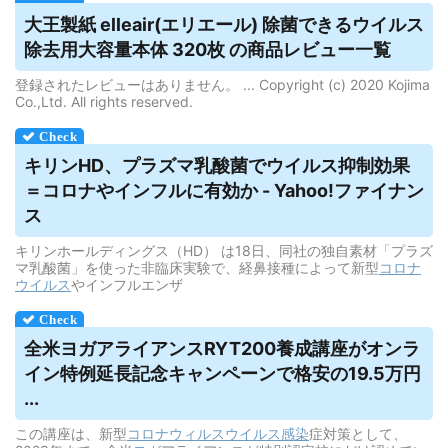
大王製紙 elleair(エリエール) 除菌できる
ウイルス
除去用大容量本体 320枚 の商品レビュー一覧
登録されたレビューはありません。 ... Copyright (c) 2020 Kojima
Co.,Ltd. All rights reserved.
キリンHD、プラズマ乳酸菌で
ウイルス
抑制効果
＝コロナやインフルに有効か - Yahoo!ファイナン
ス
キリンホールディングス（HD） は18日、同社の独自素材「プラズ
マ乳酸菌」を使った非臨床実験で、経鼻接種によって新型
コロナ
ウイルス
やインフルエンザ
全米ヨガアライアンスRYT200養成講座がオンラ
イン特例延長記念キャンペーンで格安の19.5万円
...
この講座は、新型
コロナウィルス
ウイルス
感染
症対策として、