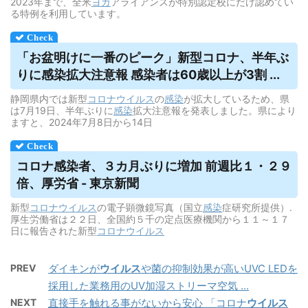
2023年まで、全米
ヨガ
アライアンスが特別認定校にだけ認めてい
る特例を利用しています。
「お盆明けに一番のピーク」新型コロナ、半年ぶ
りに感染拡大注意報 感染者は60歳以上が3割 ...
静岡県内では新型
コロナウイルス
の
感染
が拡大しているため、県
は7月19日、半年ぶりに
感染
拡大注意報を発表しました。県により
ますと、2024年7月8日から14日
コロナ感染者、３カ月ぶりに増加 前週比１・２９
倍、厚労省 - 東京新聞
新型
コロナウイルス
の電子顕微鏡写真（国立
感染
症研究所提供）.
厚生労働省は２２日、全国約５千の定点医療機関から１１～１７
日に報告された新型
コロナウイルス
PREV
ダイキンが
ウイルス
や菌の抑制効果が高いUVC LEDを
採用した業務用のUV加湿ストリーマ空気 ...
NEXT
直接手を触れる事がないから安心 「コロナ
ウイルス