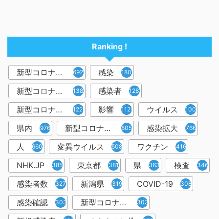
Ranking !
新型コロナウイルス
感染
6921
1809
新型コロナウィルス
感染者
1382
1283
新型コロナウイルス感染症
影響
ウイルス
1226
1129
1001
県内
新型コロナウイルス感染
感染拡大
976
805
766
人
変異ウイルス
ワクチン
660
508
416
NHK.JP
東京都
県
検査
385
381
363
346
感染者数
新潟県
COVID-19
327
319
308
感染確認
新型コロナウィルス感染症
303
303