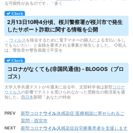
る可能性があるのです」「多く
2月13日10時4分頃、桜川警察署が桜川市で発生
したサポート詐欺に関する情報を公開
...
ウィルス
を除去するために電子マネーの購入による支払いをし
てもらいたい」と金銭を要求される事案が発生しました。 ◇犯人
は、警告音や警告画面で不安を
コロナがなくても(非国民通信) - BLOGOS（ブロ
ゴス）
大学入学共通テストが今週末に迫る中、文部科学省は新型
コロナ
ウイルス
の影響でテストを受けられなかった受験生の救済策を通
知した。
西日本
新聞「あなたの特命
PREV
新型コロナ
ウイルス
感染症 医療相談に寄せられるご
質問 - 西宮市
NEXT
新型コロナ
ウイルス
感染症自宅療養患者を支援します