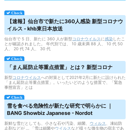
【速報】仙台市で新たに360人感染 新型コロナ
ウ
イルス
- khb東日本放送
仙台市で 5 日、新たに 360 人が新型
コロナウイルス
に
感染
したこ
とが確認されました。 年代別では、 10 歳未満 88 人、 10 代 50
人、 20 代 74 人、 30 代
「まん延防止等重点措置」とは？ 新型コロナ
新型
コロナウイルス
への対策として2021年2月に新たに設けられた
「まん延防止等重点措置」。いったいどのような措置で、「緊急
事態宣言」とは
雪を食べる危険性が新たな研究で明らかに ｜
BANG Showbiz Japanese - Nordot
新鮮な雪だとしても、小さな石や汚染、細菌、
ウィルス
、凍結防
止剤などが ... 「雪は細菌や
ウイルス
など様々な微生物の宿主であ