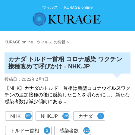
ウィルス ｜ KURAGE online
KURAGE online | ウィルス の情報
>
カナダ トルドー首相 コロナ感染 ワクチン
接種改めて呼びかけ - NHK.JP
投稿日：
2022年2月1日
【NHK】カナダのトルドー首相は新型コロナ
ウイルス
ワク
チンの追加接種の後に感染したことを明らかにし、新たな
感染者数は減少傾向にある…
NHK
NHK.JP
カナダ
159
385
8
トルドー首相
感染者数
2
327