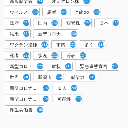
新規感染者
オミクロン株
296
293
ウィルス
患者
Yahoo
284
272
265
政府
国内
変異株
日本
265
262
250
250
結果
新型コロナウイルスワクチン
249
239
ワクチン接種
市内
多く
238
233
231
死者
状況
発表
229
225
224
新型コロナ
症状
緊急事態宣言
220
217
217
世界
新潟市
感染力
216
214
211
新型コロナウイルス感染者
１人
207
206
新型コロナウイルス対策
可能性
204
202
厚生労働省
198