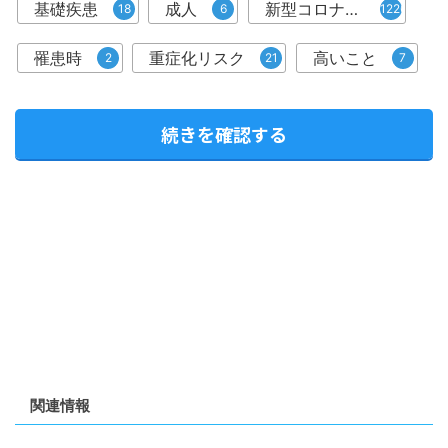
基礎疾患
成人
新型コロナウイルス感染症
18
6
1226
罹患時
重症化リスク
高いこと
2
21
7
続きを確認する
関連情報