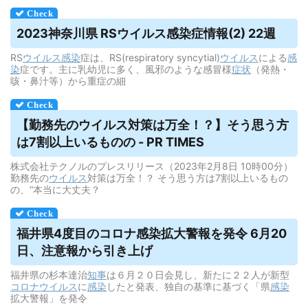
2023神奈川県 RS
ウイルス
感染症情報(2) 22週
RS
ウイルス
感染
症は、RS(respiratory syncytial)
ウイルス
による
感
染
症です。主に乳幼児に多く、風邪のような感冒様
症状
（発熱・
咳・鼻汁等）から重症の細
【勤務先の
ウイルス
対策は万全！？】そう思う方
は7割以上いるものの - PR TIMES
株式会社テクノルのプレスリリース（2023年2月8日 10時00分）
勤務先の
ウイルス
対策は万全！？ そう思う方は7割以上いるもの
の、“本当に大丈夫？
福井県4度目のコロナ感染拡大警報を発令 6月20
日、注意報から引き上げ
福井県の杉本達治
知事
は６月２０日会見し、新たに２２人が新型
コロナウイルス
に
感染
したと発表、独自の基準に基づく「県
感染
拡大警報」を発令