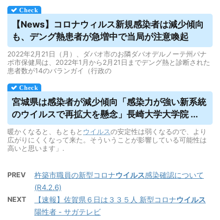
【News】コロナ
ウィルス
新規感染者は減少傾向
も、デング熱患者が急増中で当局が注意喚起
2022年2月21日（月）、ダバオ市のお隣ダバオデルノーテ州パナ
ボ市保健局は、2022年1月から2月21日までデング熱と診断された
患者数が14のバランガイ（行政の
宮城県は感染者が減少傾向「感染力が強い新系統
の
ウイルス
で再拡大を懸念」長崎大学大学院 ...
暖かくなると、もともと
ウイルス
の安定性は弱くなるので、より
広がりにくくなって来た。そういうことが影響している可能性は
高いと思います」.
PREV
杵築市職員の新型コロナ
ウイルス
感染確認について
(R4.2.6)
NEXT
【速報】佐賀県６日は３３５人 新型コロナ
ウイルス
陽性者 - サガテレビ