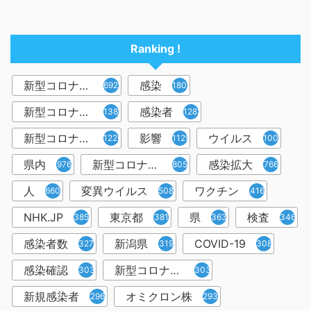
Ranking !
新型コロナウイルス
感染
6921
1809
新型コロナウィルス
感染者
1382
1283
新型コロナウイルス感染症
影響
ウイルス
1226
1129
1001
県内
新型コロナウイルス感染
感染拡大
976
805
766
人
変異ウイルス
ワクチン
660
508
416
NHK.JP
東京都
県
検査
385
381
363
346
感染者数
新潟県
COVID-19
327
319
308
感染確認
新型コロナウィルス感染症
303
303
新規感染者
オミクロン株
296
293