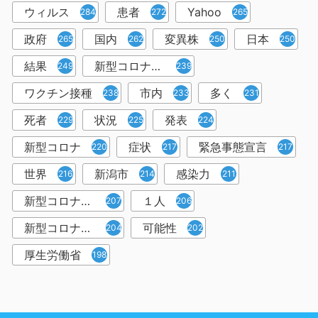
ウィルス
患者
Yahoo
284
272
265
政府
国内
変異株
日本
265
262
250
250
結果
新型コロナウイルスワクチン
249
239
ワクチン接種
市内
多く
238
233
231
死者
状況
発表
229
225
224
新型コロナ
症状
緊急事態宣言
220
217
217
世界
新潟市
感染力
216
214
211
新型コロナウイルス感染者
１人
207
206
新型コロナウイルス対策
可能性
204
202
厚生労働省
198