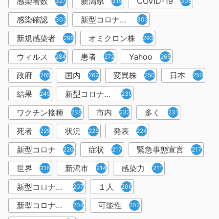
感染者数
新潟県
COVID-19
327
319
308
感染確認
新型コロナウィルス感染症
303
303
新規感染者
オミクロン株
296
293
ウィルス
患者
Yahoo
284
272
265
政府
国内
変異株
日本
265
262
250
250
結果
新型コロナウイルスワクチン
249
239
ワクチン接種
市内
多く
238
233
231
死者
状況
発表
229
225
224
新型コロナ
症状
緊急事態宣言
220
217
217
世界
新潟市
感染力
216
214
211
新型コロナウイルス感染者
１人
207
206
新型コロナウイルス対策
可能性
204
202