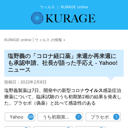
ウィルス ｜ KURAGE online
KURAGE online | ウィルス の情報
>
塩野義の「コロナ経口薬」来週か再来週に
も承認申請、社長が語った手応え - Yahoo!
ニュース
投稿日：
2022年2月8日
塩野義製薬は7日、開発中の新型コロナ
ウイルス
感染症治
療薬について、臨床試験のうち初期第2相の結果を発表し
た。プラセボ（偽薬）と比べて感染性のある
Yahoo
うち初期第2相
プラセボ
265
1
1