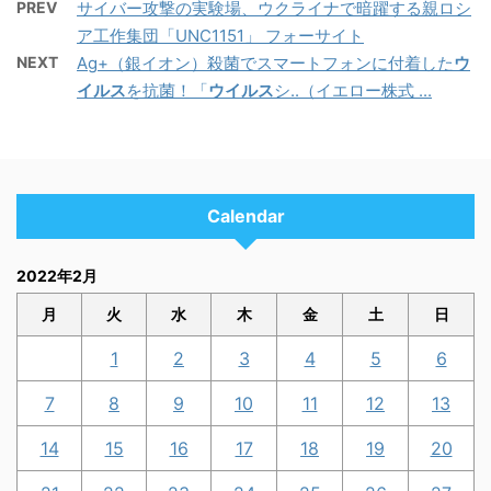
PREV
サイバー攻撃の実験場、ウクライナで暗躍する親ロシ
ア工作集団「UNC1151」 フォーサイト
NEXT
Ag+（銀イオン）殺菌でスマートフォンに付着した
ウ
イルス
を抗菌！「
ウイルス
シ..（イエロー株式 ...
Calendar
2022年2月
月
火
水
木
金
土
日
1
2
3
4
5
6
7
8
9
10
11
12
13
14
15
16
17
18
19
20