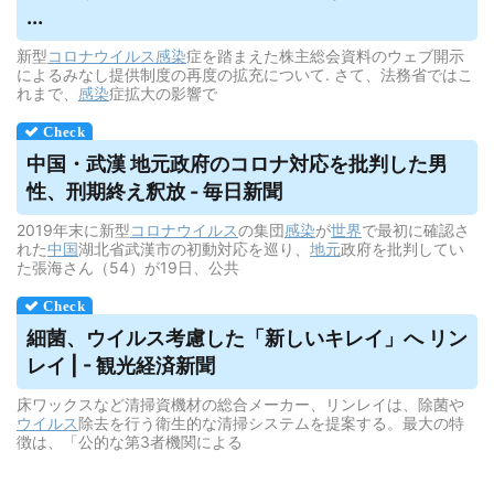
...
新型
コロナウイルス
感染
症を踏まえた株主総会資料のウェブ開示
によるみなし提供制度の再度の拡充について. さて、法務省ではこ
れまで、
感染
症拡大の影響で
中国・武漢 地元政府のコロナ対応を批判した男
性、刑期終え釈放 - 毎日新聞
2019年末に新型
コロナウイルス
の集団
感染
が
世界
で最初に確認さ
れた
中国
湖北省武漢市の初動対応を巡り、
地元
政府を批判してい
た張海さん（54）が19日、公共
細菌、
ウイルス
考慮した「新しいキレイ」へ リン
レイ | - 観光経済新聞
床ワックスなど清掃資機材の総合メーカー、リンレイは、除菌や
ウイルス
除去を行う衛生的な清掃システムを提案する。最大の特
徴は、「公的な第3者機関による