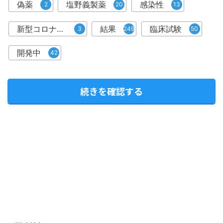
偽薬
塩野義製薬
感染性
2
20
13
新型コロナウイルス感染症治療薬
結果
臨床試験
3
249
50
開発中
42
続きを確認する