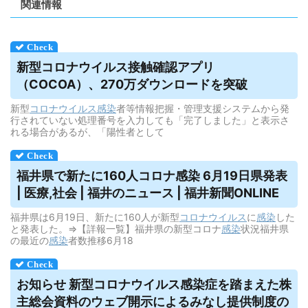
関連情報
新型コロナ
ウイルス
接触確認アプリ
（COCOA）、270万ダウンロードを突破
新型
コロナウイルス
感染
者等情報把握・管理支援システムから発
行されていない処理番号を入力しても「完了しました」と表示さ
れる場合があるが、「陽性者として
福井県で新たに160人コロナ感染 6月19日県発表
| 医療,社会 | 福井のニュース | 福井新聞ONLINE
福井県は6月19日、新たに160人が新型
コロナウイルス
に
感染
した
と発表した。⇒【詳報一覧】福井県の新型コロナ
感染
状況福井県
の最近の
感染
者数推移​6月18
お知らせ 新型コロナ
ウイルス
感染症を踏まえた株
主総会資料のウェブ開示によるみなし提供制度の