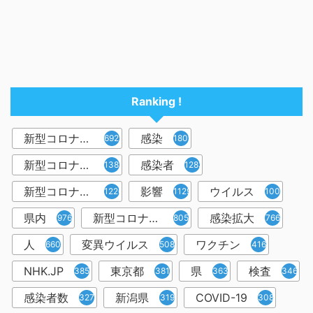
Ranking !
新型コロナウイルス
感染
6921
1809
新型コロナウィルス
感染者
1382
1283
新型コロナウイルス感染症
影響
ウイルス
1226
1129
1001
県内
新型コロナウイルス感染
感染拡大
976
805
766
人
変異ウイルス
ワクチン
660
508
416
NHK.JP
東京都
県
検査
385
381
363
346
感染者数
新潟県
COVID-19
327
319
308