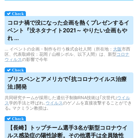
コロナ禍で没になった企画を熱くプレゼンするイ
ベント『没ネタナイト2021～ やりたい企画もや
れ ...
... イベントの企画・制作を行う株式会社人間（所在地：
大阪
市西
区、代表取締役：花岡 / 山根シボル、以下人間）は、新型
コロナ
ウィルス
の影響で今年
ブリスベンとアメリカで｢抗コロナ
ウイルス
治療
法｣開発
共同研究チームが採用した遺伝子制御RNA技術は｢次世代｣
ウイル
ス
学的手法と呼ばれ､
ウイルス
のゲノムを直接攻撃することができ
る｡ マクミラン教授は､
【長崎】トップチーム選手3名が新型コロナ
ウイ
ルス
感染症の陽性診断。その他選手は全員陰性