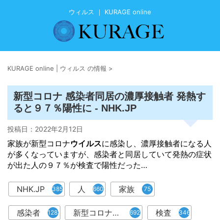
ウィルス ｜ KURAGE online
KURAGE online | ウィルス の情報
>
新型コロナ 感染者同居の濃厚接触者 発熱す
ると９７％陽性に - NHK.JP
投稿日：
2022年2月12日
家族が新型コロナ
ウイルス
に感染し、濃厚接触者になる人
が多くなっていますが、感染者と同居していて発熱の症状
が出た人の９７％が検査で陽性だった…
NHK.JP
人
家族
385
660
75
感染者
新型コロナウイルス
検査
1283
6921
346