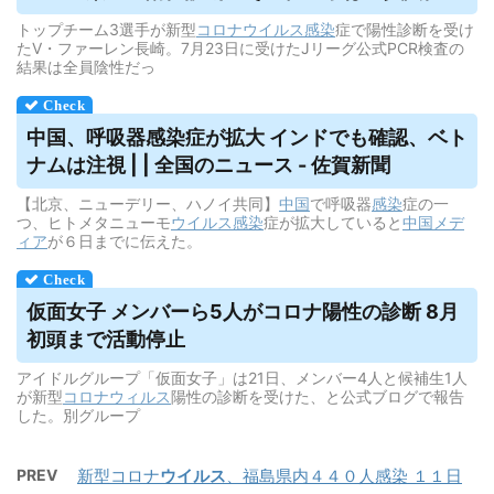
トップチーム3選手が新型
コロナウイルス
感染
症で陽性診断を受け
たV・ファーレン長崎。7月23日に受けたJリーグ公式PCR検査の
結果は全員陰性だっ
中国、呼吸器感染症が拡大 インドでも確認、ベト
ナムは注視 | | 全国のニュース - 佐賀新聞
【北京、ニューデリー、ハノイ共同】
中国
で呼吸器
感染
症の一
つ、ヒトメタニューモ
ウイルス
感染
症が拡大していると
中国メデ
ィア
が６日までに伝えた。
仮面女子 メンバーら5人がコロナ陽性の診断 8月
初頭まで活動停止
アイドルグループ「仮面女子」は21日、メンバー4人と候補生1人
が新型
コロナウィルス
陽性の診断を受けた、と公式ブログで報告
した。別グループ
PREV
新型コロナ
ウイルス
、福島県内４４０人感染 １１日