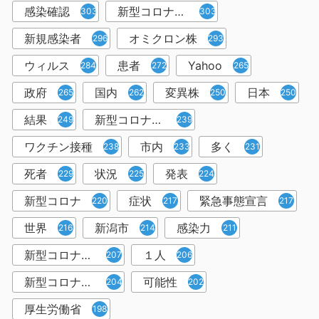
感染確認
新型コロナウィルス感染症
303
303
新規感染者
オミクロン株
296
293
ウィルス
患者
Yahoo
284
272
265
政府
国内
変異株
日本
265
262
250
250
結果
新型コロナウイルスワクチン
249
239
ワクチン接種
市内
多く
238
233
231
死者
状況
発表
229
225
224
新型コロナ
症状
緊急事態宣言
220
217
217
世界
新潟市
感染力
216
214
211
新型コロナウイルス感染者
１人
207
206
新型コロナウイルス対策
可能性
204
202
厚生労働省
198