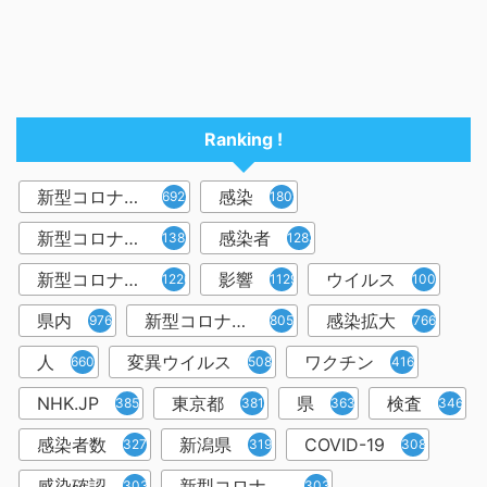
Ranking !
新型コロナウイルス
感染
6921
1809
新型コロナウィルス
感染者
1382
1283
新型コロナウイルス感染症
影響
ウイルス
1226
1129
1001
県内
新型コロナウイルス感染
感染拡大
976
805
766
人
変異ウイルス
ワクチン
660
508
416
NHK.JP
東京都
県
検査
385
381
363
346
感染者数
新潟県
COVID-19
327
319
308
感染確認
新型コロナウィルス感染症
303
303