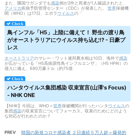
また、隣国ウガンダでも
感染
例が2件と死者が1人確認されたと、
アメリカ
疾病予防管理センター（CDC）が発表した。
世界
保健機
関（WHO）は17日、エボラ
ウイルス
の「
鳥インフル「H5」上陸に備えて！ 野生の渡り鳥
がオーストラリアに
ウイルス
持ち込む!? - 日豪プ
レス
オーストラリア
のマレー・ワット連邦農水相は10日、海外で
感染
が広がっている「H5高病原性鳥インフルエンザ」（H5 HPAI）の
侵入に備え、690万豪ドル（約75億
ハンタ
ウイルス
集団感染 収束宣言(山澤's Focus)
- NHK ONE
【NHK】今回は、WHO＝
世界
保健機関が行ったハンタ
ウイルス
の
集団
感染
の収束宣言についてフォーカス。収束のためにどのよう
な対応が行われたのか？
PREV
韓国の新規コロナ感染者 ２日連続５万人超＝爆発的