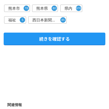
熊本市
熊本県
県内
78
80
976
福祉
西日本新聞me
5
85
続きを確認する
関連情報