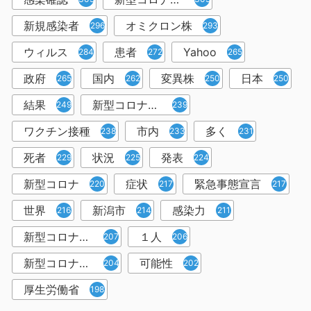
新規感染者
オミクロン株
296
293
ウィルス
患者
Yahoo
284
272
265
政府
国内
変異株
日本
265
262
250
250
結果
新型コロナウイルスワクチン
249
239
ワクチン接種
市内
多く
238
233
231
死者
状況
発表
229
225
224
新型コロナ
症状
緊急事態宣言
220
217
217
世界
新潟市
感染力
216
214
211
新型コロナウイルス感染者
１人
207
206
新型コロナウイルス対策
可能性
204
202
厚生労働省
198