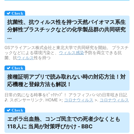
抗菌性、抗
ウィルス
性を持つ天然バイオマス系生
分解性プラスチックなどの化学製品群の共同研究
...
GSアライアンス株式会社と東北大学で共同研究を開始。 プラスチ
ックなどによる環境汚染と、
ウィルス
感染
予防を両立できる抗
菌、抗
ウィルス
性を持つ
接種証明アプリで読み取れない時の対応方法！対
応機種と登録方法も解説！
日常の気になる時事をﾋﾟｯｸｱｯﾌﾟ！ アラフィフパパの日常呟き日記
♪. スポンサーリンク. HOME >;
コロナウィルス
>.
コロナウィルス
エボラ出血熱、コンゴ民主での死者少なくとも
118人に 当局が対策呼びかけ - BBC