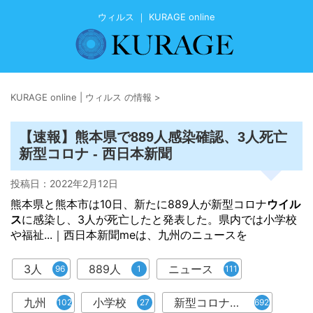
ウィルス ｜ KURAGE online
KURAGE online | ウィルス の情報
>
【速報】熊本県で889人感染確認、3人死亡
新型コロナ - 西日本新聞
投稿日：
2022年2月12日
熊本県と熊本市は10日、新たに889人が新型コロナ
ウイル
ス
に感染し、3人が死亡したと発表した。県内では小学校
や福祉...｜西日本新聞meは、九州のニュースを
3人
889人
ニュース
96
1
111
九州
小学校
新型コロナウイルス
102
27
6921