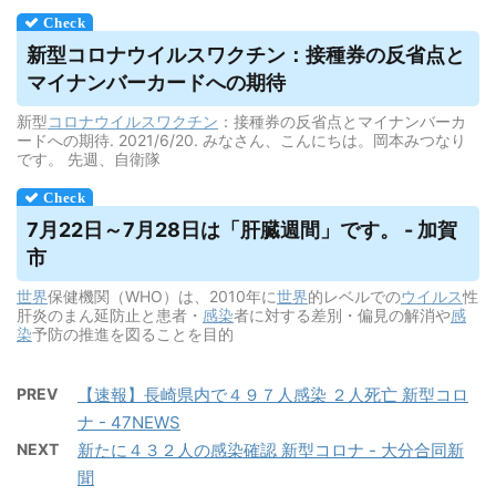
新型コロナ
ウイルス
ワクチン：接種券の反省点と
マイナンバーカードへの期待
新型
コロナウイルス
ワクチン
：接種券の反省点とマイナンバーカ
ードへの期待. 2021/6/20. みなさん、こんにちは。岡本みつなり
です。 先週、自衛隊
7月22日～7月28日は「肝臓週間」です。 - 加賀
市
世界
保健機関（WHO）は、2010年に
世界
的レベルでの
ウイルス
性
肝炎のまん延防止と患者・
感染
者に対する差別・偏見の解消や
感
染
予防の推進を図ることを目的
PREV
【速報】長崎県内で４９７人感染 ２人死亡 新型コロ
ナ - 47NEWS
NEXT
新たに４３２人の感染確認 新型コロナ - 大分合同新
聞