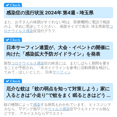
感染症の流行状況 2024年 第4週 - 埼玉県
また、お子さんの体調がすぐれない時は、医療機関に電話で相談
の上、早めに受診してください。 画面サイズで表示. 埼玉県新型
コ
ロナウイルス
感染
症流行グラフ.
日本サーフィン連盟が、大会・イベントの開催に
向けた「感染拡大予防ガイドライン」を発表
新型
コロナウイルス
感染
症の終息には、まだしばらく期間を要す
ることが予想され、「本ガイドラインを参考に活動再開を検討し
てみて」ほしいとした。 日本
サーフィン
厄介な蚊は「蚊の弱点を知って対策しよう」家に
入るときは“小走り”で蚊をまく 眠るときはどう ...
蚊の種類によって
感染
する病気もわかれています。 ヒトスジシマ
カなら、▽デング熱▽ジカ
ウイルス
感染
症▽ウエストナイル熱な
どです。 アカイエカなら▽ウエスト