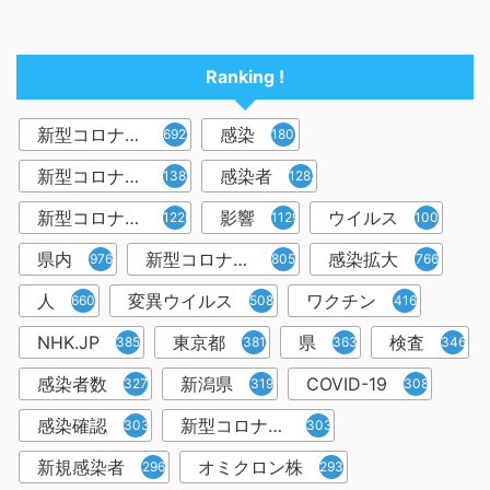
Ranking !
新型コロナウイルス
感染
6921
1809
新型コロナウィルス
感染者
1382
1283
新型コロナウイルス感染症
影響
ウイルス
1226
1129
1001
県内
新型コロナウイルス感染
感染拡大
976
805
766
人
変異ウイルス
ワクチン
660
508
416
NHK.JP
東京都
県
検査
385
381
363
346
感染者数
新潟県
COVID-19
327
319
308
感染確認
新型コロナウィルス感染症
303
303
新規感染者
オミクロン株
296
293