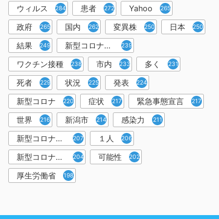
ウィルス
患者
Yahoo
284
272
265
政府
国内
変異株
日本
265
262
250
250
結果
新型コロナウイルスワクチン
249
239
ワクチン接種
市内
多く
238
233
231
死者
状況
発表
229
225
224
新型コロナ
症状
緊急事態宣言
220
217
217
世界
新潟市
感染力
216
214
211
新型コロナウイルス感染者
１人
207
206
新型コロナウイルス対策
可能性
204
202
厚生労働省
198