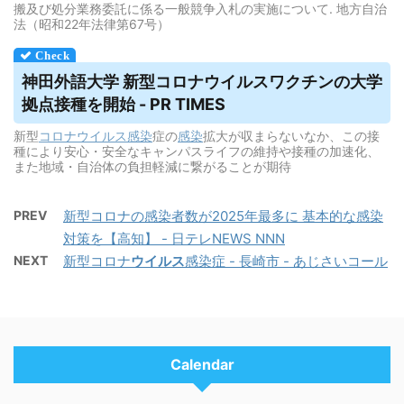
搬及び処分業務委託に係る一般競争入札の実施について. 地方自治
法（昭和22年法律第67号）
神田外語大学 新型コロナ
ウイルス
ワクチンの大学
拠点接種を開始 - PR TIMES
新型
コロナウイルス
感染
症の
感染
拡大が収まらないなか、この接
種により安心・安全なキャンパスライフの維持や接種の加速化、
また地域・自治体の負担軽減に繋がることが期待
PREV
新型コロナの感染者数が2025年最多に 基本的な感染
対策を【高知】 - 日テレNEWS NNN
NEXT
新型コロナ
ウイルス
感染症 - 長崎市 - あじさいコール
Calendar