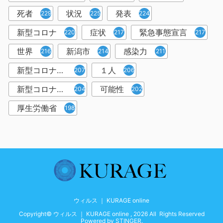
死者
状況
発表
229
225
224
新型コロナ
症状
緊急事態宣言
220
217
217
世界
新潟市
感染力
216
214
211
新型コロナウイルス感染者
１人
207
206
新型コロナウイルス対策
可能性
204
202
厚生労働省
198
ウィルス ｜ KURAGE online
Copyright© ウィルス ｜ KURAGE online , 2026 All Rights Reserved
Powered by
STINGER
.