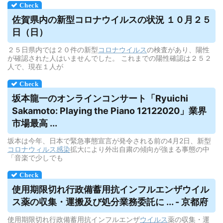
佐賀県内の新型コロナ
ウイルス
の状況 １０月２５
日（日）
２５日県内では２０件の新型
コロナウイルス
の検査があり、陽性
が確認された人はいませんでした。 これまでの陽性確認は２５２
人で、現在１人が
坂本龍一のオンラインコンサート「Ryuichi
Sakamoto: Playing the Piano 12122020」業界
市場最高 ...
坂本は今年、日本で緊急事態宣言が発令される前の4月2日、新型
コロナウィルス
感染
拡大により外出自粛の傾向が強まる事態の中
「音楽で少しでも
使用期限切れ行政備蓄用抗インフルエンザ
ウイル
ス
薬の収集・運搬及び処分業務委託に ... - 京都府
使用期限切れ行政備蓄用抗インフルエンザ
ウイルス
薬の収集・運