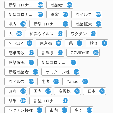
新型コロナウィルス
感染者
1382
1283
新型コロナウイルス感染症
影響
ウイルス
1226
1129
1001
県内
新型コロナウイルス感染
感染拡大
976
805
766
人
変異ウイルス
ワクチン
660
508
416
NHK.JP
東京都
県
検査
385
381
363
346
感染者数
新潟県
COVID-19
327
319
308
感染確認
新型コロナウィルス感染症
303
303
新規感染者
オミクロン株
296
293
ウィルス
患者
Yahoo
284
272
265
政府
国内
変異株
日本
265
262
250
250
結果
新型コロナウイルスワクチン
249
239
ワクチン接種
市内
多く
238
233
231