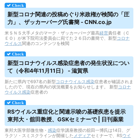
新型コロナ関連の投稿めぐり米政権が検閲の「圧
力」、ザッカーバーグ氏書簡 - CNN.co.jp
米ＳＮＳ大手メタのマーク・ザッカーバーグ最高
経営
責任者（Ｃ
ＥＯ）が米下院司法委員会に宛てた２６日の書簡で、新型
コロナ
ウイルス
関連のコンテンツを検閲
新型コロナ
ウイルス
感染症患者の発生状況につい
て（令和4年11月11日） - 滋賀県
新たに県内で697名の新型
コロナウイルス
感染
症患者が確認されま
したので、現在の県内の状況概要をお知らせします。 新型
コロナ
ウイルス
感染
症患者の
RS
ウイルス
重症化と関連示唆の基礎疾患を提示
東邦大・舘田教授、GSKセミナーで | 日刊薬業
東邦大医学部微生物・
感染
症学講座教授の舘田一博氏は14日、グ
ラクソ・スミスクラインが開催した
メディア
セミナーで、RS
ウイ