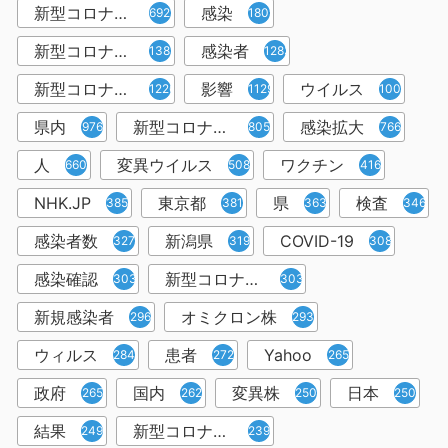
新型コロナウイルス
感染
6921
1809
新型コロナウィルス
感染者
1382
1283
新型コロナウイルス感染症
影響
ウイルス
1226
1129
1001
県内
新型コロナウイルス感染
感染拡大
976
805
766
人
変異ウイルス
ワクチン
660
508
416
NHK.JP
東京都
県
検査
385
381
363
346
感染者数
新潟県
COVID-19
327
319
308
感染確認
新型コロナウィルス感染症
303
303
新規感染者
オミクロン株
296
293
ウィルス
患者
Yahoo
284
272
265
政府
国内
変異株
日本
265
262
250
250
結果
新型コロナウイルスワクチン
249
239