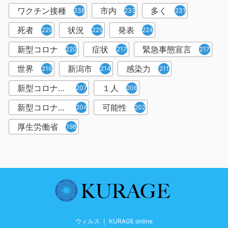
ワクチン接種
市内
多く
238
233
231
死者
状況
発表
229
225
224
新型コロナ
症状
緊急事態宣言
220
217
217
世界
新潟市
感染力
216
214
211
新型コロナウイルス感染者
１人
207
206
新型コロナウイルス対策
可能性
204
202
厚生労働省
198
ウィルス ｜ KURAGE online