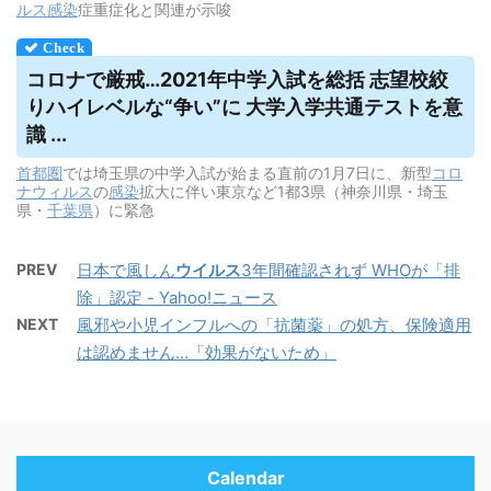
ルス
感染
症重症化と関連が示唆
コロナで厳戒…2021年中学入試を総括 志望校絞
りハイレベルな“争い”に 大学入学共通テストを意
識 ...
首都圏
では埼玉県の中学入試が始まる直前の1月7日に、新型
コロ
ナウィルス
の
感染
拡大に伴い東京など1都3県（神奈川県・埼玉
県・
千葉県
）に緊急
PREV
日本で風しん
ウイルス
3年間確認されず WHOが「排
除」認定 - Yahoo!ニュース
NEXT
風邪や小児インフルへの「抗菌薬」の処方、保険適用
は認めません…「効果がないため」
Calendar