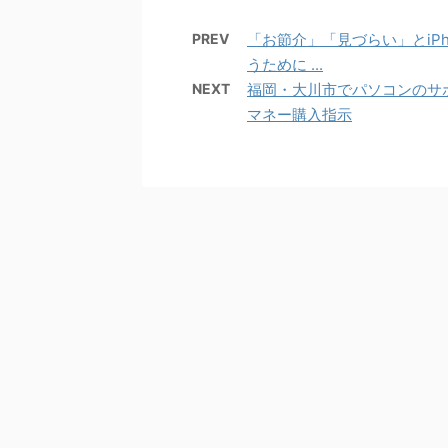
PREV
「お節介」「見づらい」とiPh
うために ...
NEXT
福岡・大川市でパソコンのサ
マネー購入指示