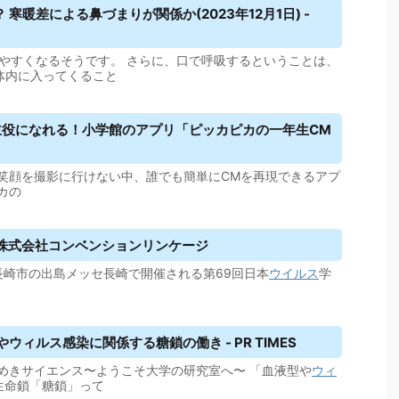
暖差による鼻づまりが関係か(2023年12月1日) -
やすくなるそうです。 さらに、口で呼吸するということは、
体内に入ってくること
主役になれる！小学館のアプリ「ピッカピカの一年生CM
笑顔を撮影に行けない中、誰でも簡単にCMを再現できるアプ
カの
| 株式会社コンベンションリンケージ
）に長崎市の出島メッセ長崎で開催される第69回日本
ウイルス
学
や
ウィルス
感染に関係する糖鎖の働き - PR TIMES
めきサイエンス〜ようこそ大学の研究室へ〜 「血液型や
ウィ
生命鎖「糖鎖」って