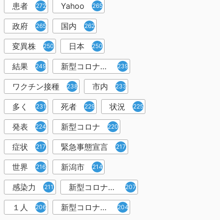
患者
Yahoo
272
265
政府
国内
265
262
変異株
日本
250
250
結果
新型コロナウイルスワクチン
249
239
ワクチン接種
市内
238
233
多く
死者
状況
231
229
225
発表
新型コロナ
224
220
症状
緊急事態宣言
217
217
世界
新潟市
216
214
感染力
新型コロナウイルス感染者
211
207
１人
新型コロナウイルス対策
206
204