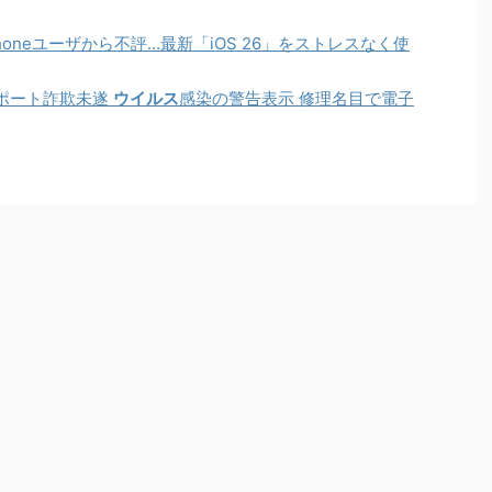
oneユーザから不評…最新「iOS 26」をストレスなく使
ポート詐欺未遂
ウイルス
感染の警告表示 修理名目で電子