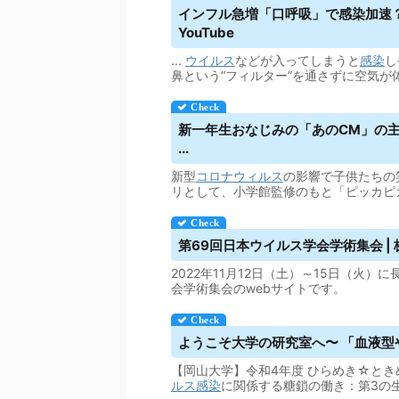
インフル急増「口呼吸」で感染加速？ 寒
YouTube
...
ウイルス
などが入ってしまうと
感染
し
鼻という“フィルター”を通さずに空気が
新一年生おなじみの「あのCM」の
...
新型
コロナウィルス
の影響で子供たちの
リとして、小学館監修のもと「ピッカピ
第69回日本
ウイルス
学会学術集会 
2022年11月12日（土）～15日（火
会学術集会のwebサイトです。
ようこそ大学の研究室へ〜 「血液型
【岡山大学】令和4年度 ひらめき☆とき
ルス
感染
に関係する糖鎖の働き：第3の