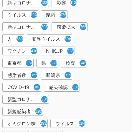
新型コロナウイルス感染症
影響
1226
1129
ウイルス
県内
1001
976
新型コロナウイルス感染
感染拡大
805
766
人
変異ウイルス
660
508
ワクチン
NHK.JP
416
385
東京都
県
検査
381
363
346
感染者数
新潟県
327
319
COVID-19
感染確認
308
303
新型コロナウィルス感染症
303
新規感染者
296
オミクロン株
ウィルス
293
284