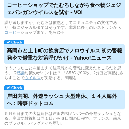
コーヒーショップでたむろしながら食べ物ジェジ
ェパンガン
ウイルス
を試す - VOI
繰り返しますが、たむろは依然としてコミュニティの文化であ
り、特にジャカルタではそうです。非常に多くのレストランから
コーヒー
ショップまで、あらゆる
高岡市と上市町の飲食店でノロウイルス 初の警報
発令で厳重な対策呼びかけ - Yahoo!ニュース
そういったことを踏まえて注意報から警報に変えたところだと思
う」 Q
感染
対策のポイントは？ 「85℃で90秒、2分ほど高熱にさ
らすことで
ウイルス
が失活する。調理を
岸田内閣、外遊ラッシュ 大型連休、１４人海外
へ：時事ドットコム
５月６日までの大型連休は岸田内閣メンバーの外遊ラッシュとな
る。岸田文雄首相は同１日から６日間の日程で、フランス、南米
のブラジル、パラグアイを歴訪。