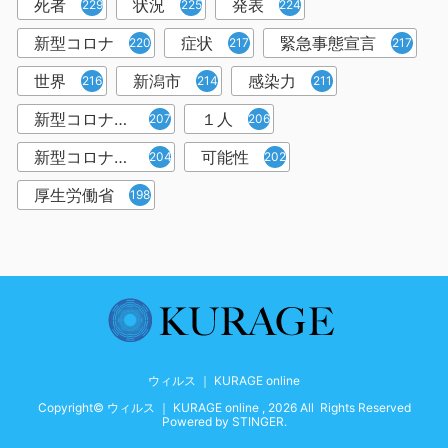
死者
状況
発表
229
225
224
新型コロナ
症状
緊急事態宣言
220
217
217
世界
新潟市
感染力
216
214
211
新型コロナウイルス感染者
１人
207
206
新型コロナウイルス対策
可能性
204
202
厚生労働省
198
ウィルス ｜ KURAGE online
Copyright© ウィルス ｜ KURAGE online , 2026 All Rights Reserved
Powered by
STINGER
.