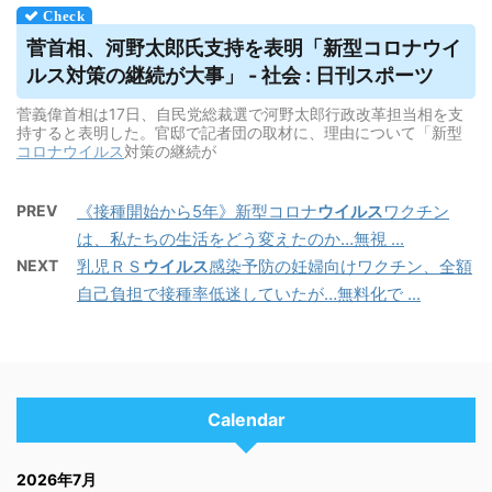
菅首相、河野太郎氏支持を表明「新型コロナ
ウイ
ルス
対策の継続が大事」 - 社会 : 日刊スポーツ
菅義偉首相は17日、自民党総裁選で河野太郎行政改革担当相を支
持すると表明した。官邸で記者団の取材に、理由について「新型
コロナウイルス
対策の継続が
PREV
《接種開始から5年》新型コロナ
ウイルス
ワクチン
は、私たちの生活をどう変えたのか…無視 ...
NEXT
乳児ＲＳ
ウイルス
感染予防の妊婦向けワクチン、全額
自己負担で接種率低迷していたが…無料化で ...
Calendar
2026年7月