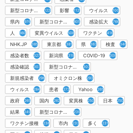
新型コロナウイルス感染症
影響
ウイルス
1226
1129
1001
県内
新型コロナウイルス感染
感染拡大
976
805
766
人
変異ウイルス
ワクチン
660
508
416
NHK.JP
東京都
県
検査
385
381
363
346
感染者数
新潟県
COVID-19
327
319
308
感染確認
新型コロナウィルス感染症
303
303
新規感染者
オミクロン株
296
293
ウィルス
患者
Yahoo
284
272
265
政府
国内
変異株
日本
265
262
250
250
結果
新型コロナウイルスワクチン
249
239
ワクチン接種
市内
多く
238
233
231