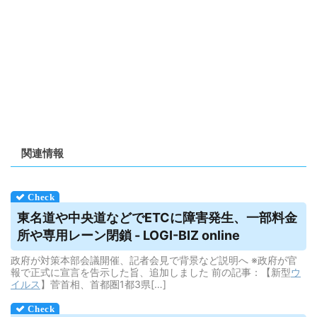
関連情報
東名道や中央道などでETCに障害発生、一部料金
所や専用レーン閉鎖 - LOGI-BIZ online
政府が対策本部会議開催、記者会見で背景など説明へ ※政府が官
報で正式に宣言を告示した旨、追加しました 前の記事：【新型
ウ
イルス
】菅首相、首都圏1都3県[…]