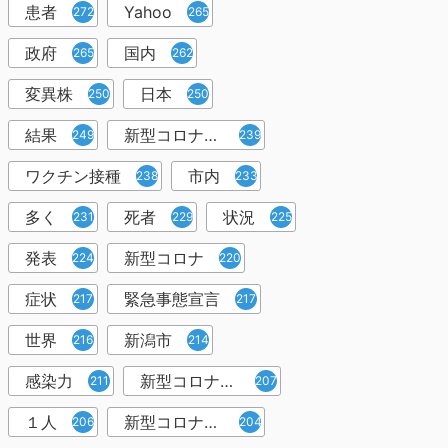
患者
Yahoo
272
265
政府
国内
265
262
変異株
日本
250
250
結果
新型コロナウイルスワクチン
249
239
ワクチン接種
市内
238
233
多く
死者
状況
231
229
225
発表
新型コロナ
224
220
症状
緊急事態宣言
217
217
世界
新潟市
216
214
感染力
新型コロナウイルス感染者
211
207
１人
新型コロナウイルス対策
206
204