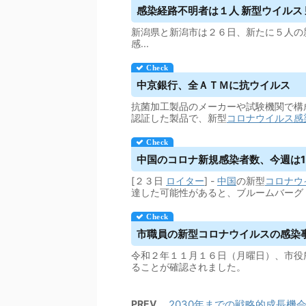
感染経路不明者は１人 新型
ウイルス
新潟県と新潟市は２６日、新たに５人の
感...
中京銀行、全ＡＴＭに抗
ウイルス
抗菌加工製品のメーカーや試験機関で構
認証した製品で、新型
コロナウイルス
感
中国のコロナ新規感染者数、今週は1日
[２３日
ロイター
] -
中国
の新型
コロナウ
達した可能性があると、ブルームバーグ
市職員の新型コロナ
ウイルス
の感染
令和２年１１月１６日（月曜日）、市役
ることが確認されました。
PREV
2030年までの戦略的成長機