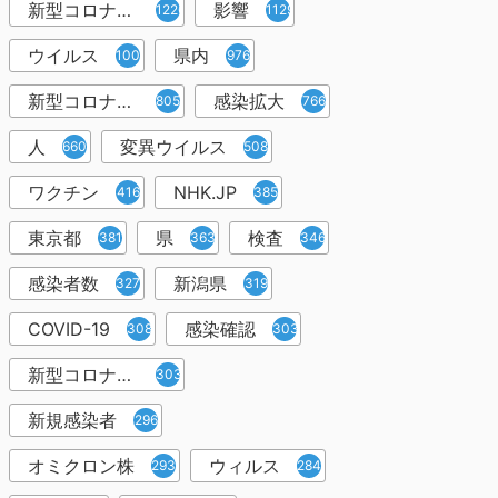
新型コロナウイルス感染症
影響
1226
1129
ウイルス
県内
1001
976
新型コロナウイルス感染
感染拡大
805
766
人
変異ウイルス
660
508
ワクチン
NHK.JP
416
385
東京都
県
検査
381
363
346
感染者数
新潟県
327
319
COVID-19
感染確認
308
303
新型コロナウィルス感染症
303
新規感染者
296
オミクロン株
ウィルス
293
284