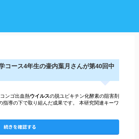
学コース4年生の壷内葉月さんが第40回中
コンゴ出血熱
ウイルス
の脱ユビキチン化酵素の阻害剤
授の指導の下で取り組んだ成果です。 本研究関連キーワ
続きを確認する