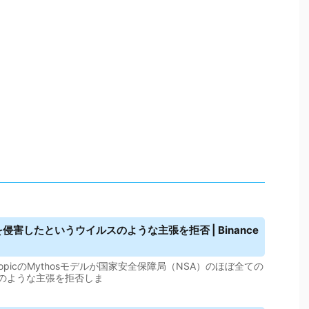
テムを侵害したという
ウイルス
のような主張を拒否 | Binance
hropicのMythosモデルが国家安全保障局（NSA）のほぼ全ての
のような主張を拒否しま