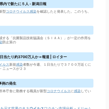
県内で新たに５人 - 新潟日報
新型
コロナウイルス
感染
を確認したと発表した。このうち、
成する「抗菌製品技術協議会（ＳＩＡＡ）」が一定の作用を
染
防止策の
当たり約3700万人か＝報道 | ロイター
イルス
新規
感染
者数が今週、１日当たりで３７００万近くに
・ニュースが２３
事例の発生
所本庁舎に勤務する職員が新型
コロナウイルス
に
感染
してい
会を示す世界のＲＳ
ウイルス
ワクチン市場分析 - ドリーム