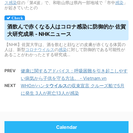
ス
感染
症の「第4波」で、和歌山県は県内一部地域で「市中
感染
」
が起きていたとの
酒飲んで赤くなる人はコロナ感染に防御的か 佐賀
大研究成果 - NHKニュース
【NHK】佐賀大学は、酒を飲むと顔などの皮膚が赤くなる体質の
人は、新型
コロナウイルス
の
感染
に対して防御的である可能性が
あることがわかったとする研究成…
PREV
健康に関するアドバイス：呼吸困難を引き起こしやす
い病気から子供を守る方法。 - Vietnam.vn
NEXT
WHOがハンタ
ウイルス
の収束宣言 クルーズ船で5月
に発生 3人が死亡13人が感染
Calendar