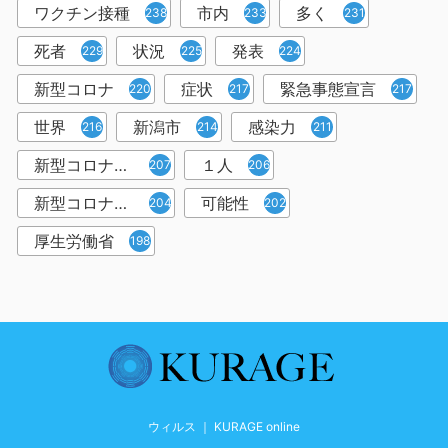
ワクチン接種
市内
多く
238
233
231
死者
状況
発表
229
225
224
新型コロナ
症状
緊急事態宣言
220
217
217
世界
新潟市
感染力
216
214
211
新型コロナウイルス感染者
１人
207
206
新型コロナウイルス対策
可能性
204
202
厚生労働省
198
ウィルス ｜ KURAGE online