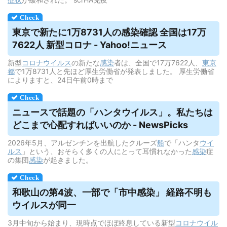
東京で新たに1万8731人の感染確認 全国は17万
7622人 新型コロナ - Yahoo!ニュース
新型
コロナウイルス
の新たな
感染
者は、全国で17万7622人、
東京
都
で1万8731人と先ほど厚生労働省が発表しました。 厚生労働省
によりますと、24日午前0時まで
ニュースで話題の「ハンタ
ウイルス
」。私たちは
どこまで心配すればいいのか - NewsPicks
2026年5月、アルゼンチンを出航したクルーズ
船
で「ハンタ
ウイ
ルス
」という、おそらく多くの人にとって耳慣れなかった
感染
症
の集団
感染
が起きました。
和歌山の第4波、一部で「市中感染」 経路不明も
ウイルス
が同一
3月中旬から始まり、現時点でほぼ終息している新型
コロナウイル