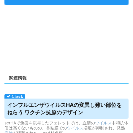
関連情報
インフルエンザ
ウイルス
HAの変異し難い部位を
ねらう ワクチン抗原のデザイン
scrHAで免疫を賦与したフェレットでは、血清の
ウイルス
中和抗体
価は高くないものの、鼻粘膜での
ウイルス
増殖が抑制され、発熱
症状
が緩和された。 scrHA免疫