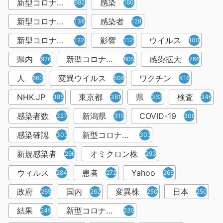
新型コロナウイルス
感染
6921
1809
新型コロナウィルス
感染者
1382
1283
新型コロナウイルス感染症
影響
ウイルス
1226
1129
1001
県内
新型コロナウイルス感染
感染拡大
976
805
766
人
変異ウイルス
ワクチン
660
508
416
NHK.JP
東京都
県
検査
385
381
363
346
感染者数
新潟県
COVID-19
327
319
308
感染確認
新型コロナウィルス感染症
303
303
新規感染者
オミクロン株
296
293
ウィルス
患者
Yahoo
284
272
265
政府
国内
変異株
日本
265
262
250
250
結果
新型コロナウイルスワクチン
249
239