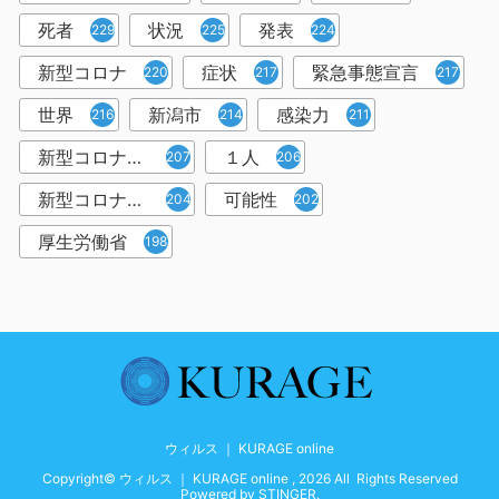
死者
状況
発表
229
225
224
新型コロナ
症状
緊急事態宣言
220
217
217
世界
新潟市
感染力
216
214
211
新型コロナウイルス感染者
１人
207
206
新型コロナウイルス対策
可能性
204
202
厚生労働省
198
ウィルス ｜ KURAGE online
Copyright© ウィルス ｜ KURAGE online , 2026 All Rights Reserved
Powered by
STINGER
.