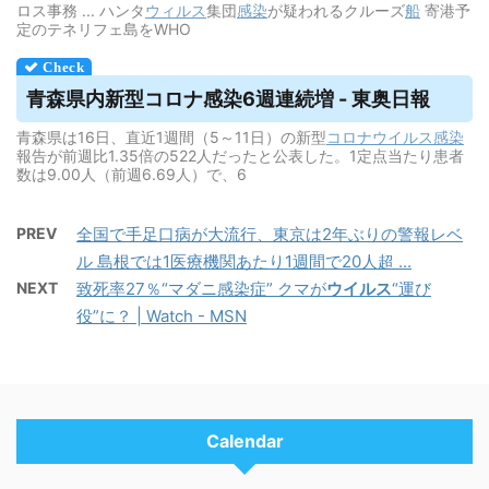
ロス事務 ... ハンタ
ウィルス
集団
感染
が疑われるクルーズ
船
寄港予
定のテネリフェ島をWHO
青森県内新型コロナ感染6週連続増 - 東奥日報
青森県は16日、直近1週間（5～11日）の新型
コロナウイルス
感染
報告が前週比1.35倍の522人だったと公表した。1定点当たり患者
数は9.00人（前週6.69人）で、6
PREV
全国で手足口病が大流行、東京は2年ぶりの警報レベ
ル 島根では1医療機関あたり1週間で20人超 ...
NEXT
致死率27％“マダニ感染症” クマが
ウイルス
“運び
役”に？ | Watch - MSN
Calendar