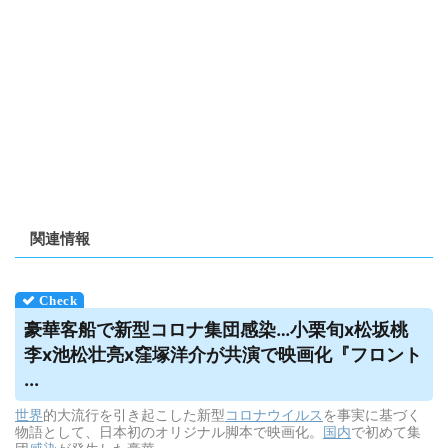
関連情報
豪華客船で新型コロナ集団感染…小栗旬x松坂桃
李x池松壮亮x窪塚洋介が共演で映画化『フロント
...
世界
的大流行を引き起こした新型
コロナウイルス
を事実に基づく
物語として、日本初のオリジナル脚本で映画化。
国内
で初めて集