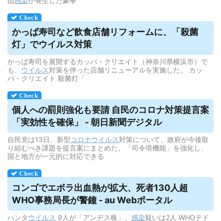
団
感染
が発生した豪華
かっぱ寿司など飲食店舗リフォームに、「殺菌
灯」で
ウイルス
対策
かっぱ寿司を展開するカッパ・クリエイト（神奈川県横浜市）で
も、
ウイルス
対策を伴った店舗リニューアルを実施した。 カッ
パ・クリエイト 殺菌灯「
個人への罰則強化も要請 自民のコロナ対策提言案
「実効性を確保」 - 朝日新聞デジタル
自民党は13日、新型
コロナウイルス
対策について、政府が今後取
り組むべき課題を提言案にまとめた。「司令塔機能」を強化し、
国と地方が一元的に対応できる
コンゴでエボラ出血熱が拡大、死者130人超
WHO事務局長が警鐘 - au Webポータル
ハンタ
ウイルス
9人が「アンデス株」、
感染
疑いは2人 WHOテド