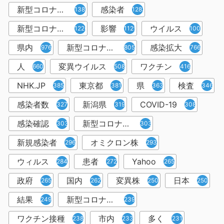
新型コロナウィルス
感染者
1382
1283
新型コロナウイルス感染症
影響
ウイルス
1226
1129
1001
県内
新型コロナウイルス感染
感染拡大
976
805
766
人
変異ウイルス
ワクチン
660
508
416
NHK.JP
東京都
県
検査
385
381
363
346
感染者数
新潟県
COVID-19
327
319
308
感染確認
新型コロナウィルス感染症
303
303
新規感染者
オミクロン株
296
293
ウィルス
患者
Yahoo
284
272
265
政府
国内
変異株
日本
265
262
250
250
結果
新型コロナウイルスワクチン
249
239
ワクチン接種
市内
多く
238
233
231