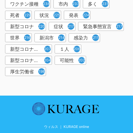
ワクチン接種
市内
多く
238
233
231
死者
状況
発表
229
225
224
新型コロナ
症状
緊急事態宣言
220
217
217
世界
新潟市
感染力
216
214
211
新型コロナウイルス感染者
１人
207
206
新型コロナウイルス対策
可能性
204
202
厚生労働省
198
ウィルス ｜ KURAGE online