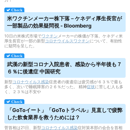
米ワクチンメーカー株下落－ケネディ厚生長官が
一部製品の効果疑問視 - Bloomberg
10日の米株式市場で
ワクチン
メーカーの株価が下落。ケネディ米
厚生長官が一部の新型
コロナウイルス
ワクチン
について、有効性
に疑問を呈した。
武漢の新型コロナ入院患者、感染から半年後も７
６％に後遺症 中国研究
新型
コロナウイルス
感染
症患者の後遺症は疲労感が６３％で最も
多く、次いで睡眠障害の２６％だった。 精神
症状
に苦しむ人も多
く、２３％は不安や
「GoToイート」「GoToトラベル」見直しで疲弊
した飲食業界を救うためには？
菅首相は21日、新型
コロナウイルス
感染
症対策本部の会合を首相