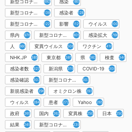
新型コロナウイルス
感染
6921
1809
新型コロナウィルス
感染者
1382
1283
新型コロナウイルス感染症
影響
ウイルス
1226
1129
1001
県内
新型コロナウイルス感染
感染拡大
976
805
766
人
変異ウイルス
ワクチン
660
508
416
NHK.JP
東京都
県
検査
385
381
363
346
感染者数
新潟県
COVID-19
327
319
308
感染確認
新型コロナウィルス感染症
303
303
新規感染者
オミクロン株
296
293
ウィルス
患者
Yahoo
284
272
265
政府
国内
変異株
日本
265
262
250
250
結果
新型コロナウイルスワクチン
249
239