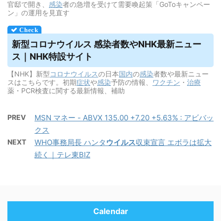
官邸で開き、
感染
者の急増を受けて需要喚起策「GoToキャンペー
ン」の運用を見直す
新型コロナ
ウイルス
感染者数やNHK最新ニュー
ス｜NHK特設サイト
【NHK】新型
コロナウイルス
の日本
国内
の
感染
者数や最新ニュー
スはこちらです。初期
症状
や
感染
予防の情報、
ワクチン
・
治療
薬・PCR検査に関する最新情報、補助
PREV
MSN マネー - ABVX 135.00 +7.20 +5.63% : アビバッ
クス
NEXT
WHO事務局長 ハンタ
ウイルス
収束宣言 エボラは拡大
続く｜テレ東BIZ
Calendar