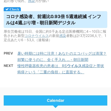
起の形で現れ、
感染
力が強い
コロナ感染者、前週比0.93倍 5週連続減 インフ
ルは4週ぶり増 - 朝日新聞デジタル
厚生労働省は15日、全国に約5千ある定点医療機関に4～10日に報
告された新型
コロナウイルス
の新規
感染
者数は計3万2236人で、1
定点あたり6・53人（速報値）
PREV
暑い時期には特に注意！あなたのエコバッグは清潔？
頻繁に使うのに、全く手入れ ... - 朝日新聞
NEXT
慢性呼吸器疾患の患者は、RS
ウイルス
感染症と帯状
疱疹という「二重の負担」に直面する。
Calendar