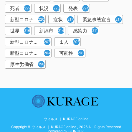
死者
状況
発表
229
225
224
新型コロナ
症状
緊急事態宣言
220
217
217
世界
新潟市
感染力
216
214
211
新型コロナウイルス感染者
１人
207
206
新型コロナウイルス対策
可能性
204
202
厚生労働省
198
ウィルス ｜ KURAGE online
Copyright© ウィルス ｜ KURAGE online , 2026 All Rights Reserved
Powered by
STINGER
.