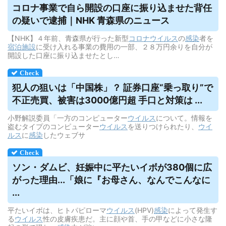
コロナ事業で自ら開設の口座に振り込ませた背任
の疑いで逮捕｜NHK 青森県のニュース
【NHK】４年前、青森県が行った新型
コロナウイルス
の
感染
者を
宿泊
施設
に受け入れる事業の費用の一部、２８万円余りを自分が
開設した口座に振り込ませたとし…
犯人の狙いは「中国株」？ 証券口座“乗っ取り”で
不正売買、被害は3000億円超 手口と対策は ...
小野解説委員「一方のコンピューター
ウイルス
について。情報を
盗むタイプのコンピューター
ウイルス
を送りつけられたり、
ウイ
ルス
に
感染
したウェブサ
ソン・ダムビ、妊娠中に平たいイボが380個に広
がった理由...「娘に『お母さん、なんでこんなに
...
平たいイボは、ヒトパピローマ
ウイルス
(HPV)
感染
によって発生す
る
ウイルス
性の皮膚疾患だ。主に顔や首、手の甲などに小さな隆