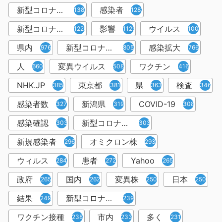
新型コロナウィルス
感染者
1382
1283
新型コロナウイルス感染症
影響
ウイルス
1226
1129
1001
県内
新型コロナウイルス感染
感染拡大
976
805
766
人
変異ウイルス
ワクチン
660
508
416
NHK.JP
東京都
県
検査
385
381
363
346
感染者数
新潟県
COVID-19
327
319
308
感染確認
新型コロナウィルス感染症
303
303
新規感染者
オミクロン株
296
293
ウィルス
患者
Yahoo
284
272
265
政府
国内
変異株
日本
265
262
250
250
結果
新型コロナウイルスワクチン
249
239
ワクチン接種
市内
多く
238
233
231