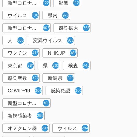
新型コロナウイルス感染症
影響
1226
1129
ウイルス
県内
1001
976
新型コロナウイルス感染
感染拡大
805
766
人
変異ウイルス
660
508
ワクチン
NHK.JP
416
385
東京都
県
検査
381
363
346
感染者数
新潟県
327
319
COVID-19
感染確認
308
303
新型コロナウィルス感染症
303
新規感染者
296
オミクロン株
ウィルス
293
284