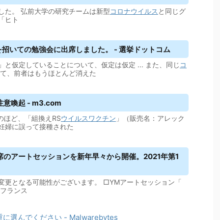
した。 弘前大学の研究チームは新型
コロナウイルス
と同じグ
「ヒト
を招いての勉強会に出席しました。 - 選挙ドットコム
と仮定していることについて、仮定は仮定 ... また、同じ
コ
ついて、前者はもうほとんど消えた
起 - m3.com
のほど、「組換えRS
ウイルス
ワクチン
」（販売名：アレック
妊婦に誤って接種された
のアートセッションを新年早々から開催。2021年第1
変更となる可能性がございます。 □YMアートセッション「
・フランス
選んでください - Malwarebytes