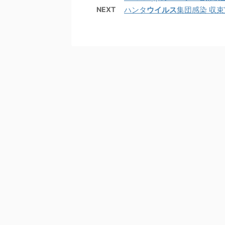
NEXT
ハンタ
ウイルス
集団感染 収束宣言