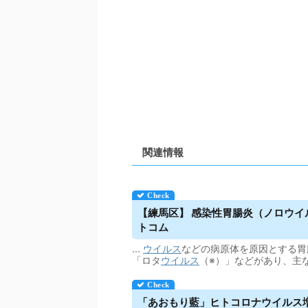
関連情報
【練馬区】 感染性胃腸炎（ノロウイル
トコム
...
ウイルス
などの病原体を原因とする胃
「ロタ
ウイルス
（※）」などがあり、主
「あおもり藍」ヒトコロナ
ウイルス