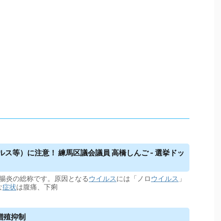
ス等）に注意！ 練馬区議会議員 高橋しんご - 選挙ドッ
腸炎の総称です。原因となる
ウイルス
には「ノロ
ウイルス
」
な
症状
は腹痛、下痢
増殖抑制