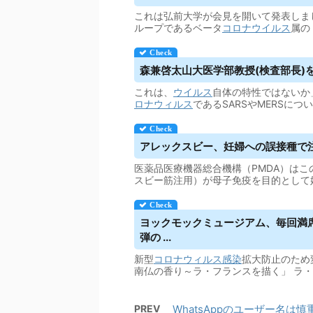
これは弘前大学が会見を開いて発表しま
ループであるベータ
コロナウイルス
属の
森兼啓太山大医学部教授(検査部長)
これは、
ウイルス
自体の特性ではないか」
ロナウィルス
であるSARSやMERSに
アレックスビー、妊婦への誤接種で注意喚
医薬品医療機器総合機構（PMDA）はこ
スビー筋注用）が母子免疫を目的として
ヨックモックミュージアム、毎回満席
弾の ...
新型
コロナウィルス
感染
拡大防止のため
南仏の香り～ラ・フランスを描く」 ラ
PREV
WhatsAppのユーザー名は慎重に