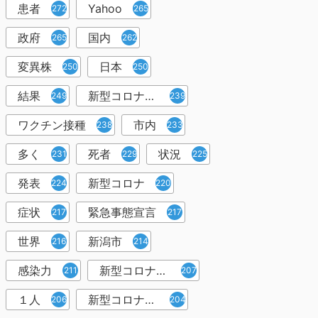
患者
Yahoo
272
265
政府
国内
265
262
変異株
日本
250
250
結果
新型コロナウイルスワクチン
249
239
ワクチン接種
市内
238
233
多く
死者
状況
231
229
225
発表
新型コロナ
224
220
症状
緊急事態宣言
217
217
世界
新潟市
216
214
感染力
新型コロナウイルス感染者
211
207
１人
新型コロナウイルス対策
206
204