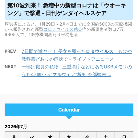
第10波到来！ 急増中の新型コロナは「ウオーキ
ング」で撃退 - 日刊ゲンダイヘルスケア
厚労省によると、1月29日～2月4日までに全国約5000の医療機関
から報告された新型
コロナウイルス
感染
症の新規患者数は7万
9605人で、1医療機関あたり平均患者
PREV
7日間で激ヤセ！ 長女を襲ったロタ
ウイルス
、もはや
教科書どおりの症状で - ライブドアニュース
NEXT
一部は職員の私物…三重県庁などにあるUSBメモリの
うち47個から“マルウェア”検知 外部端末 ...
Calendar
2026年7月
月
火
水
木
金
土
日