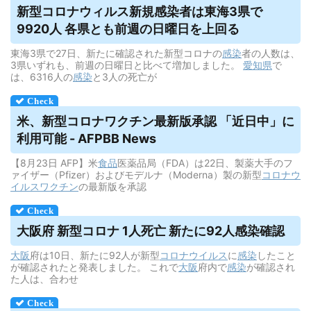
新型コロナ
ウィルス
新規感染者は東海3県で
9920人 各県とも前週の日曜日を上回る
東海3県で27日、新たに確認された新型コロナの
感染
者の人数は、
3県いずれも、前週の日曜日と比べて増加しました。
愛知県
で
は、6316人の
感染
と3人の死亡が
米、新型コロナワクチン最新版承認 「近日中」に
利用可能 - AFPBB News
【8月23日 AFP】米
食品
医薬品局（FDA）は22日、製薬大手のフ
ァイザー（Pfizer）およびモデルナ（Moderna）製の新型
コロナウ
イルス
ワクチン
の最新版を承認
大阪府 新型コロナ 1人死亡 新たに92人感染確認
大阪
府は10日、新たに92人が新型
コロナウイルス
に
感染
したこと
が確認されたと発表しました。 これで
大阪
府内で
感染
が確認され
た人は、合わせ