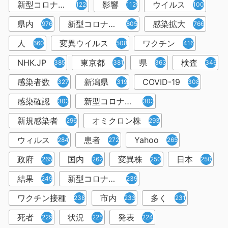
新型コロナウイルス感染症
影響
ウイルス
1226
1129
1001
県内
新型コロナウイルス感染
感染拡大
976
805
766
人
変異ウイルス
ワクチン
660
508
416
NHK.JP
東京都
県
検査
385
381
363
346
感染者数
新潟県
COVID-19
327
319
308
感染確認
新型コロナウィルス感染症
303
303
新規感染者
オミクロン株
296
293
ウィルス
患者
Yahoo
284
272
265
政府
国内
変異株
日本
265
262
250
250
結果
新型コロナウイルスワクチン
249
239
ワクチン接種
市内
多く
238
233
231
死者
状況
発表
229
225
224