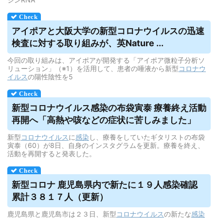
アイポアと大阪大学の新型コロナ
ウイルス
の迅速
検査に対する取り組みが、英Nature ...
今回の取り組みは、アイポアが開発する「アイポア微粒子分析ソ
リューション」（※1）を活用して、患者の唾液から新型
コロナウ
イルス
の陽性陰性を5
新型コロナ
ウイルス
感染の布袋寅泰 療養終え活動
再開へ「高熱や咳などの症状に苦しみました」
新型
コロナウイルス
に
感染
し、療養をしていたギタリストの布袋
寅泰（60）が8日、自身のインスタグラムを更新。療養を終え、
活動を再開すると発表した。
新型コロナ 鹿児島県内で新たに１９人感染確認
累計３８１７人（更新）
鹿児島県と鹿児島市は２３日、新型
コロナウイルス
の新たな
感染