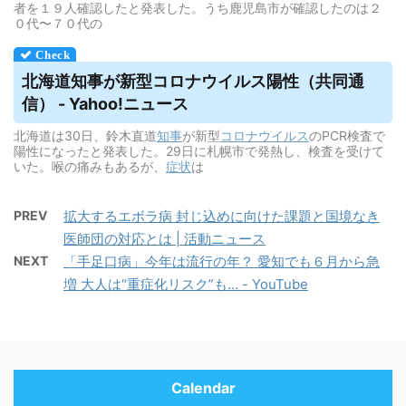
者を１９人確認したと発表した。うち鹿児島市が確認したのは２
０代〜７０代の
北海道知事が新型コロナ
ウイルス
陽性（共同通
信） - Yahoo!ニュース
北海道は30日、鈴木直道
知事
が新型
コロナウイルス
のPCR検査で
陽性になったと発表した。29日に札幌市で発熱し、検査を受けて
いた。喉の痛みもあるが、
症状
は
PREV
拡大するエボラ病 封じ込めに向けた課題と国境なき
医師団の対応とは | 活動ニュース
NEXT
「手足口病」今年は流行の年？ 愛知でも６月から急
増 大人は“重症化リスク”も… - YouTube
Calendar