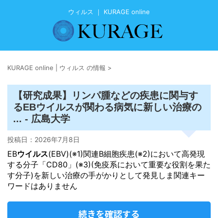
ウィルス ｜ KURAGE online
KURAGE online | ウィルス の情報
>
【研究成果】リンパ腫などの疾患に関与す
ウイルス
るEB
が関わる病気に新しい治療の
... - 広島大学
投稿日：
2026年7月8日
EB
ウイルス
(EBV)(※1)関連B細胞疾患(※2)において高発現
する分子「CD80」(※3)(免疫系において重要な役割を果た
す分子)を新しい治療の手がかりとして発見しま関連キー
ワードはありません
続きを確認する