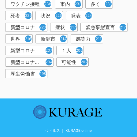
ワクチン接種
市内
多く
238
233
231
死者
状況
発表
229
225
224
新型コロナ
症状
緊急事態宣言
220
217
217
世界
新潟市
感染力
216
214
211
新型コロナウイルス感染者
１人
207
206
新型コロナウイルス対策
可能性
204
202
厚生労働省
198
ウィルス ｜ KURAGE online