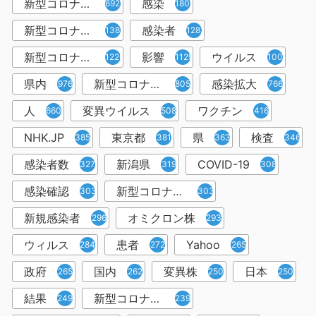
新型コロナウイルス
感染
6921
1809
新型コロナウィルス
感染者
1382
1283
新型コロナウイルス感染症
影響
ウイルス
1226
1129
1001
県内
新型コロナウイルス感染
感染拡大
976
805
766
人
変異ウイルス
ワクチン
660
508
416
NHK.JP
東京都
県
検査
385
381
363
346
感染者数
新潟県
COVID-19
327
319
308
感染確認
新型コロナウィルス感染症
303
303
新規感染者
オミクロン株
296
293
ウィルス
患者
Yahoo
284
272
265
政府
国内
変異株
日本
265
262
250
250
結果
新型コロナウイルスワクチン
249
239