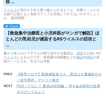
疫 ...
ウイルス
が流行する冬も乗り越えられるような、栄養たっぷりの
火鍋で心身ともに免疫力アップを目指してみてはいかがでしょう
か。 販売期間
【救急集中治療医と小児科医がマンガで解説】ほ
とんどの乳幼児が感染するRS
ウイルス
の症状と
...
夏から冬にかけて子どもの間で流行する風邪は、
感染
力が強いRS
ウイルス
によるものです。保育園や幼稚園などの
施設
内
感染
の原
因の一つとされ、乳児では半数
PREV
【新型コロナ】新規感染者３人、県北は５週連続ゼロ
／岩手県内 - デーリー東北
NEXT
PCRってなに？ 夏休み特別編 ～
ウイルス
研究の世界
をのぞいてみよう