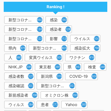
Ranking !
新型コロナウイルス
感染
6921
1809
新型コロナウィルス
感染者
1382
1283
新型コロナウイルス感染症
影響
ウイルス
1226
1129
1001
県内
新型コロナウイルス感染
感染拡大
976
805
766
人
変異ウイルス
ワクチン
660
508
416
NHK.JP
東京都
県
検査
385
381
363
346
感染者数
新潟県
COVID-19
327
319
308
感染確認
新型コロナウィルス感染症
303
303
新規感染者
オミクロン株
296
293
ウィルス
患者
Yahoo
284
272
265