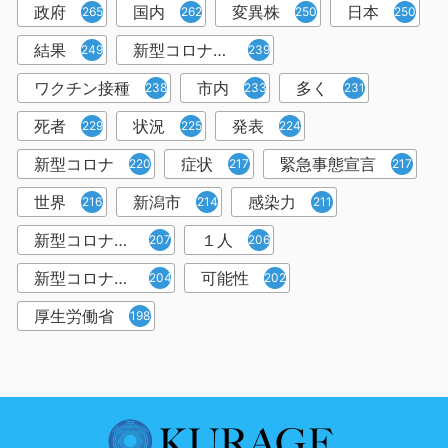
政府
国内
変異株
日本
265
262
250
250
結果
新型コロナウイルスワクチン
249
239
ワクチン接種
市内
多く
238
233
231
死者
状況
発表
229
225
224
新型コロナ
症状
緊急事態宣言
220
217
217
世界
新潟市
感染力
216
214
211
新型コロナウイルス感染者
１人
207
206
新型コロナウイルス対策
可能性
204
202
厚生労働省
198