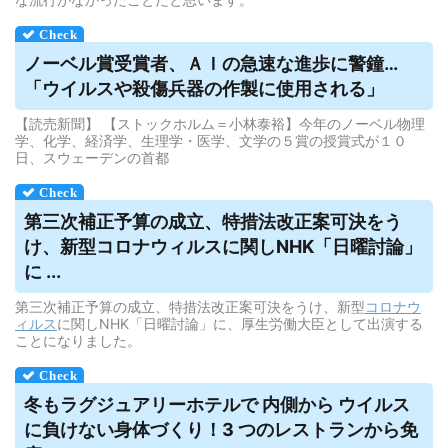
ノーベル賞受賞者、ＡＩの急速な進歩に警鐘…
「
ウイルス
や殺傷兵器の作製に使用される」
【読売新聞】 【ストックホルム＝小林泰裕】今年のノーベル物理
学、化学、経済学、生理学・医学、文学の５賞の授賞式が１０
日、スウェーデンの首都
第三次補正予算の成立、特措法改正案可決をう
け、新型コロナ
ウィルス
に関しNHK「日曜討論」
に ...
第三次補正予算の成立、特措法改正案可決をうけ、新型
コロナウ
ィルス
に関しNHK「日曜討論」に、厚生労働大臣として出演する
ことになりました。
冬もラグジュアリーホテルで 内側から
ウイルス
に負けない身体づくり！3 つのレストランから免