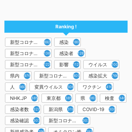
Ranking !
新型コロナウイルス
感染
6921
1809
新型コロナウィルス
感染者
1382
1283
新型コロナウイルス感染症
影響
ウイルス
1226
1129
1001
県内
新型コロナウイルス感染
感染拡大
976
805
766
人
変異ウイルス
ワクチン
660
508
416
NHK.JP
東京都
県
検査
385
381
363
346
感染者数
新潟県
COVID-19
327
319
308
感染確認
新型コロナウィルス感染症
303
303
新規感染者
オミクロン株
296
293