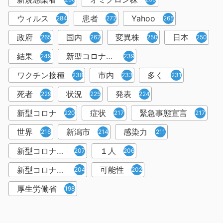
ウィルス
患者
Yahoo
284
272
265
政府
国内
変異株
日本
265
262
250
250
結果
新型コロナウイルスワクチン
249
239
ワクチン接種
市内
多く
238
233
231
死者
状況
発表
229
225
224
新型コロナ
症状
緊急事態宣言
220
217
217
世界
新潟市
感染力
216
214
211
新型コロナウイルス感染者
１人
207
206
新型コロナウイルス対策
可能性
204
202
厚生労働省
198