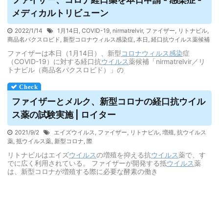
メディカルトリビューン
2022/1/14
1月14日
,
COVID-19
,
nirmatrelvir
,
ファイザー
,
リトナビル
,
商品名パクスロビド
,
新型コロナウィルス感染症
,
本日
,
経口抗ウイルス薬候補
ファイザーは本日（1月14日）、新型
コロナウィルス
感染
症
（COVID-19）に対する経口抗
ウイルス
薬候補「nirmatrelvir／リ
トナビル（商品名パクスロビド）」の
ファイザーとメルク、新型コロナの経口抗
ウイル
ス
薬の試験実施 | ロイター
2021/9/2
エイズウイルス
,
ファイザー
,
リトナビル
,
増殖
,
抗ウイルス
薬
,
抵ウイルス薬
,
新型コロナ
,
際
リトナビルはエイズ
ウイルス
の増殖を抑える抗
ウイルス
薬で、す
でに広く利用されている。 ファイザーが開発する抵
ウイルス
薬
は、新型コロナが増殖する際に必要な酵素の働き