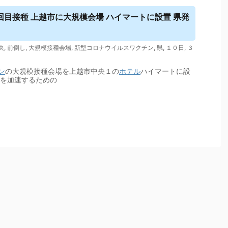
回目接種 上越市に大規模会場 ハイマートに設置 県発
央
,
前倒し
,
大規模接種会場
,
新型コロナウイルスワクチン
,
県
,
１０日
,
３
ン
の大規模接種会場を上越市中央１の
ホテル
ハイマートに設
しを加速するための