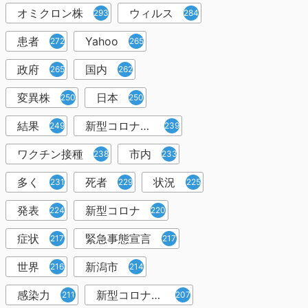
オミクロン株
ウィルス
293
284
患者
Yahoo
272
265
政府
国内
265
262
変異株
日本
250
250
結果
新型コロナウイルスワクチン
249
239
ワクチン接種
市内
238
233
多く
死者
状況
231
229
225
発表
新型コロナ
224
220
症状
緊急事態宣言
217
217
世界
新潟市
216
214
感染力
新型コロナウイルス感染者
211
207