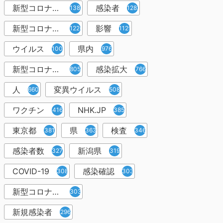
新型コロナウィルス
感染者
1382
1283
新型コロナウイルス感染症
影響
1226
1129
ウイルス
県内
1001
976
新型コロナウイルス感染
感染拡大
805
766
人
変異ウイルス
660
508
ワクチン
NHK.JP
416
385
東京都
県
検査
381
363
346
感染者数
新潟県
327
319
COVID-19
感染確認
308
303
新型コロナウィルス感染症
303
新規感染者
296