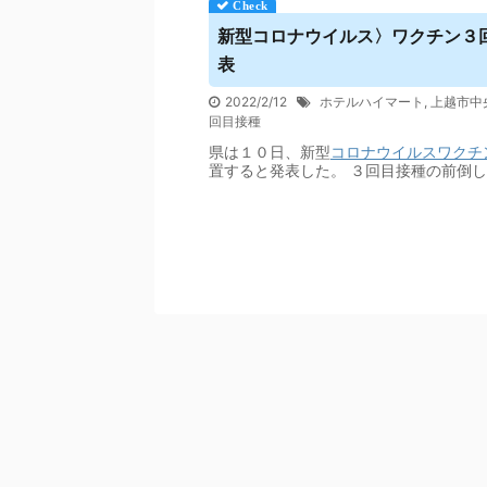
新型コロナ
ウイルス
〉ワクチン３
表
2022/2/12
ホテルハイマート
,
上越市中
回目接種
県は１０日、新型
コロナウイルス
ワクチ
置すると発表した。 ３回目接種の前倒