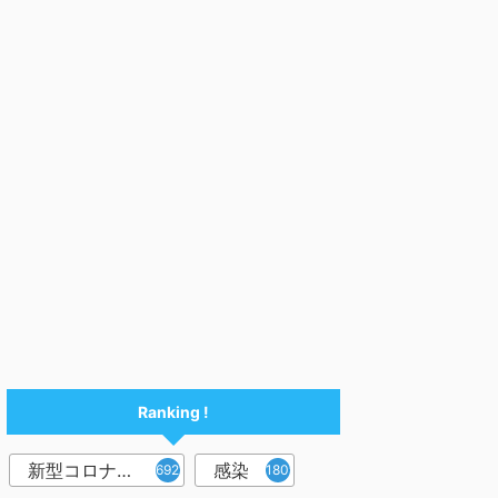
Ranking !
新型コロナウイルス
感染
6921
1809