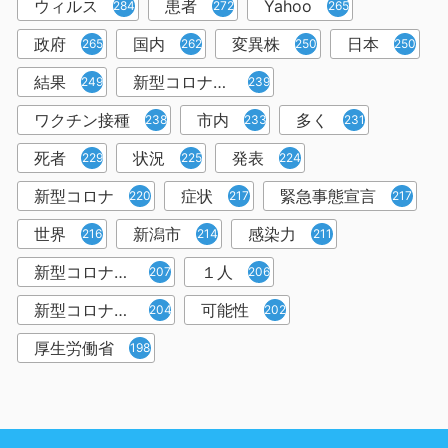
ウィルス
患者
Yahoo
284
272
265
政府
国内
変異株
日本
265
262
250
250
結果
新型コロナウイルスワクチン
249
239
ワクチン接種
市内
多く
238
233
231
死者
状況
発表
229
225
224
新型コロナ
症状
緊急事態宣言
220
217
217
世界
新潟市
感染力
216
214
211
新型コロナウイルス感染者
１人
207
206
新型コロナウイルス対策
可能性
204
202
厚生労働省
198