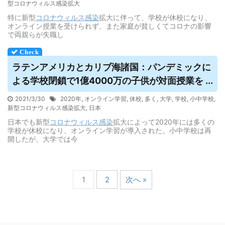
型コロナウィルス感染拡大
特に新型
コロナウィルス
感染
拡大に伴って、学校が休校になり、
オンライン授業を受けられず、また家庭が貧しくてコロナの影響
で両親らが失職し
ラテンアメリカとカリブ海諸国：パンデミックに
よる学校閉鎖で1億4000万の子供が対面授業を ...
2021/3/30
2020年
,
オンライン学習
,
休校
,
多く
,
大学
,
学校
,
小中学校
,
新型コロナウィルス感染拡大
,
日本
日本でも新型
コロナウィルス
感染
拡大によって2020年には多くの
学校が休校になり、オンライン学習が導入された。小中学校は再
開したが、大学では今
1
2
次へ »