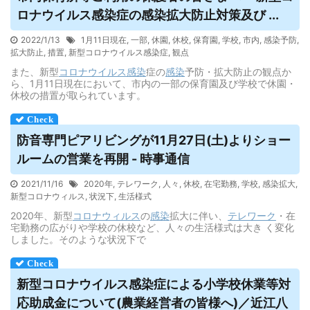
ロナ
ウイルス
感染症の感染拡大防止対策及び ...
2022/1/13
1月11日現在
,
一部
,
休園
,
休校
,
保育園
,
学校
,
市内
,
感染予防
,
拡大防止
,
措置
,
新型コロナウイルス感染症
,
観点
また、新型
コロナウイルス
感染
症の
感染
予防・拡大防止の観点か
ら、1月11日現在において、市内の一部の保育園及び学校で休園・
休校の措置が取られています。
防音専門ピアリビングが11月27日(土)よりショー
ルームの営業を再開 - 時事通信
2021/11/16
2020年
,
テレワーク
,
人々
,
休校
,
在宅勤務
,
学校
,
感染拡大
,
新型コロナウィルス
,
状況下
,
生活様式
2020年、新型
コロナウィルス
の
感染
拡大に伴い、
テレワーク
・在
宅勤務の広がりや学校の休校など、人々の生活様式は大き く変化
しました。そのような状況下で
新型コロナウイルス感染症による小学校休業等対
応助成金について(農業経営者の皆様へ)／近江八