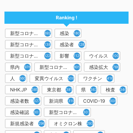
Ranking !
新型コロナウイルス
感染
6921
1809
新型コロナウィルス
感染者
1382
1283
新型コロナウイルス感染症
影響
ウイルス
1226
1129
1001
県内
新型コロナウイルス感染
感染拡大
976
805
766
人
変異ウイルス
ワクチン
660
508
416
NHK.JP
東京都
県
検査
385
381
363
346
感染者数
新潟県
COVID-19
327
319
308
感染確認
新型コロナウィルス感染症
303
303
新規感染者
オミクロン株
296
293