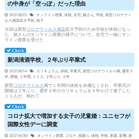
の中身が「空っぽ」だった理由
2021/6/22
オンライン授業
,
休校
,
在宅
,
娘さん
,
学校
,
新型コロナウィ
ルス感染拡大予防
,
様子
今回は新型
コロナウィルス
感染
拡大予防のため学校が休校になっ
た、娘さんのオンライン授業の様子について。在宅で一緒にオン
ライン授業を受けた
新潟清酒学校、２年ぶり卒業式
2021/6/14
カリキュラム
,
休校
,
卒業式
,
新型コロナウイルス禍
,
通常３
年
,
開催
,
１年間
,
１１人
,
２年ぶり
,
４年
新型
コロナウイルス
禍で１年間の休校を余儀なくされ、卒業式の
開催は２年ぶり。通常３年のカリキュラムを４年かけて修了した
１１人が、晴れて
コロナ拡大で増加する女子の児童婚：ユニセフが
国際女性デーに調査
2021/4/30
オンライン授業
,
コロナ
,
両親ら
,
休校
,
学校
,
家庭
,
影響
,
新