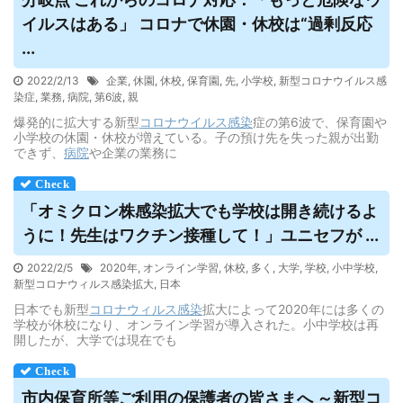
イルス
はある」 コロナで休園・休校は“過剰反応
...
2022/2/13
企業
,
休園
,
休校
,
保育園
,
先
,
小学校
,
新型コロナウイルス感
染症
,
業務
,
病院
,
第6波
,
親
爆発的に拡大する新型
コロナウイルス
感染
症の第6波で、保育園や
小学校の休園・休校が増えている。子の預け先を失った親が出勤
できず、
病院
や企業の業務に
「オミクロン株感染拡大でも学校は開き続けるよ
うに！先生はワクチン接種して！」ユニセフが ...
2022/2/5
2020年
,
オンライン学習
,
休校
,
多く
,
大学
,
学校
,
小中学校
,
新型コロナウィルス感染拡大
,
日本
日本でも新型
コロナウィルス
感染
拡大によって2020年には多くの
学校が休校になり、オンライン学習が導入された。小中学校は再
開したが、大学では現在でも
市内保育所等ご利用の保護者の皆さまへ ～新型コ