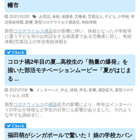
幡市
2021/10/20
お世話
,
休校
,
保護者
,
労働者
,
労基法上
,
子ども
,
小学校
,
年
次有給休暇
,
影響
,
新型コロナウイルス感染症
,
有給休暇
新型
コロナウイルス
感染
症の影響に伴い、休校となった小学校等
に通う子ども等のお世話をする保護者である労働者に対し、有給
休暇(労基法上の年次有給休暇を
コロナ禍2年目の夏…高校生の「熱量の爆発」を
描いた部活モチベーションムービー「夏がはじま
る ...
2021/7/16
インターハイ
,
中止
,
休校
,
学生
,
影響
,
感染拡大
,
新型コロナ
ウィルス
,
日常
新型
コロナウィルス
の
感染
拡大の影響により、昨年はインターハ
イの中止や休校など学生の日常にも影響がありました。そのよう
な中でも諦めずに、
福田萌がシンガポールで驚いた！ 娘の学校カバン