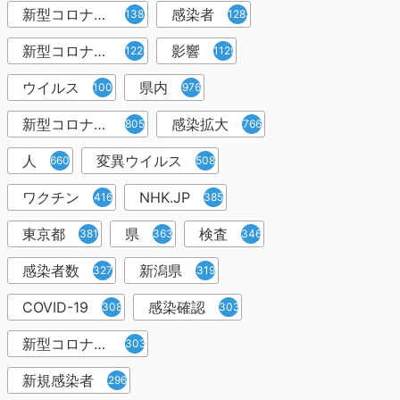
新型コロナウィルス
感染者
1382
1283
新型コロナウイルス感染症
影響
1226
1129
ウイルス
県内
1001
976
新型コロナウイルス感染
感染拡大
805
766
人
変異ウイルス
660
508
ワクチン
NHK.JP
416
385
東京都
県
検査
381
363
346
感染者数
新潟県
327
319
COVID-19
感染確認
308
303
新型コロナウィルス感染症
303
新規感染者
296