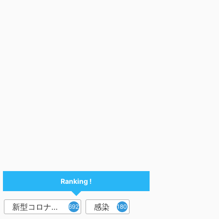
Ranking !
新型コロナウイルス
感染
6921
1809