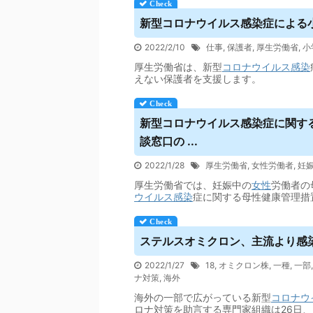
新型コロナ
ウイルス
感染症による小
2022/2/10
仕事
,
保護者
,
厚生労働省
,
小
厚生労働省は、新型
コロナウイルス
感染
えない保護者を支援します。
新型コロナ
ウイルス
感染症に関す
談窓口の ...
2022/1/28
厚生労働省
,
女性労働者
,
妊
厚生労働省では、妊娠中の
女性
労働者の
ウイルス
感染
症に関する母性健康管理措
ステルスオミクロン、主流より感染
2022/1/27
18
,
オミクロン株
,
一種
,
一部
ナ対策
,
海外
海外の一部で広がっている新型
コロナウ
ロナ対策を助言する専門家組織は26日、