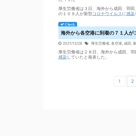
厚生労働省は３日、海外から成田、羽田
の１０９人が新型
コロナウイルス
に
感染
海外から各空港に到着の７１人がコ
2021/12/28
厚生労働省
,
各空港
,
成田
,
厚生労働省は２８日、海外から成田、羽
感染
していたと発表した。
1
2