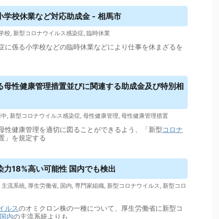
学校休業など対応助成金 - 相馬市
学校
,
新型コロナウイルス感染症
,
臨時休業
症に係る小学校などの臨時休業などにより仕事を休まざるを
る母性健康管理措置並びに関連する助成金及び特別相
娠中
,
新型コロナウイルス感染症
,
母性健康管理
,
母性健康管理措置
母性健康管理を適切に図ることができるよう、「新型
コロナ
置」を規定する
力18%高い可能性 国内でも検出
,
主流系統
,
厚生労働省
,
国内
,
専門家組織
,
新型コロナウイルス
,
新型コロ
イルス
のオミクロン株の一種について、厚生労働省に新型コ
国内
の主流系統よりも