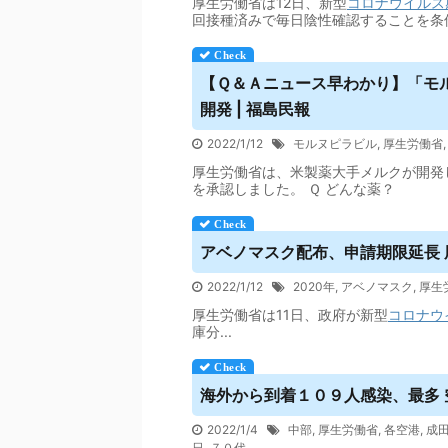
厚生労働省は12日、新型
コロナウイルス
回接種済みで毎日陰性確認することを条
【Ｑ＆Ａニュース早わかり】「モ
開発 | 福島民報
2022/1/12
モルヌピラビル
,
厚生労働省
厚生労働省は、米製薬大手メルクが開発
を承認しました。 Ｑ どんな薬？
アベノマスク配布、申請期限延長 
2022/1/12
2020年
,
アベノマスク
,
厚生
厚生労働省は11日、政府が新型
コロナウ
庫分...
海外から到着１０９人感染、最多 空
2022/1/4
中部
,
厚生労働省
,
各空港
,
成
日
,
７０代