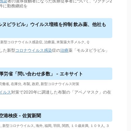
感染
者の濃厚接触者になった医療従事者について、ワクチン2
件に勤務継続を
ルヌピラビル」
ウイルス
増殖を抑制 飲み薬、他社も
,
新型コロナウイルス感染症
,
治療薬
,
米製薬大手メルク
,
Ｑ
した新型
コロナウイルス
感染
症の
治療
薬「モルヌピラビル」
厚労省「問い合わせ多数」 - エキサイト
労働省
,
在庫分
,
布製
,
政府
,
新型コロナウイルス対策
イルス
対策で2020年に調達した布製の「アベノマスク」の在
港検疫 - 佐賀新聞
田
,
新型コロナウイルス
,
海外
,
福岡
,
羽田
,
関西
,
１０歳未満
,
１０９人
,
３