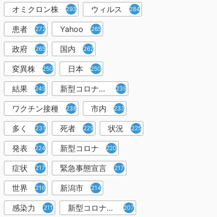
オミクロン株
ウィルス
293
284
患者
Yahoo
272
265
政府
国内
265
262
変異株
日本
250
250
結果
新型コロナウイルスワクチン
249
239
ワクチン接種
市内
238
233
多く
死者
状況
231
229
225
発表
新型コロナ
224
220
症状
緊急事態宣言
217
217
世界
新潟市
216
214
感染力
新型コロナウイルス感染者
211
207