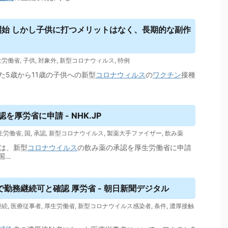
開始 しかし子供に打つメリットはなく、長期的な副作
生労働省
,
子供
,
対象外
,
新型コロナウィルス
,
特例
た5歳から11歳の子供への新型
コロナウィルス
の
ワクチン
接種
厚労省に申請 - NHK.JP
生労働省
,
国
,
承認
,
新型コロナウイルス
,
製薬大手ファイザー
,
飲み薬
は、新型
コロナウイルス
の飲み薬の承認を厚生労働省に申請
国…
勤務継続可と確認 厚労省 - 朝日新聞デジタル
継続
,
医療従事者
,
厚生労働省
,
新型コロナウイルス感染者
,
条件
,
濃厚接触