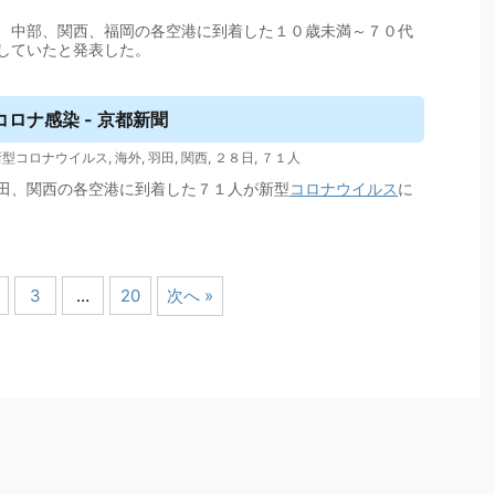
、中部、関西、福岡の各空港に到着した１０歳未満～７０代
していたと発表した。
ロナ感染 - 京都新聞
新型コロナウイルス
,
海外
,
羽田
,
関西
,
２８日
,
７１人
田、関西の各空港に到着した７１人が新型
コロナウイルス
に
3
…
20
次へ »