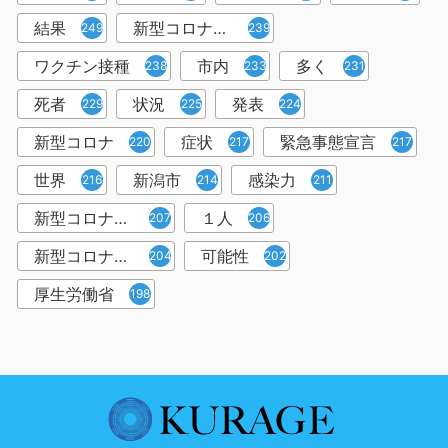
結果
新型コロナウイルスワクチン
249
239
ワクチン接種
市内
多く
238
233
231
死者
状況
発表
229
225
224
新型コロナ
症状
緊急事態宣言
220
217
217
世界
新潟市
感染力
216
214
211
新型コロナウイルス感染者
１人
207
206
新型コロナウイルス対策
可能性
204
202
厚生労働省
198