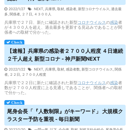
2022/1/27
NEXT
,
兵庫県
,
取材
,
感染者
,
新型コロナウイルス
,
過去最
多
,
関係者
,
２７日
,
４３００人
兵庫県で２７日、新たに確認された新型
コロナウイルス
の
感染
者
が４３００人を超え、過去最多を更新する見込みであることが関
係者への取材で分かった。
【速報】兵庫県の感染者２７００人程度 ４日連続
２千人超え 新型コロナ - 神戸新聞NEXT
2022/1/22
NEXT
,
兵庫県
,
取材
,
感染者数
,
新型コロナウイルス
,
関係
者
,
２２日
,
２７００人程度
兵庫県で２２日に新たに確認された新型
コロナウイルス
の
感染
者
数が２７００人程度に上る見通しであることが、関係者への取材
で分かった。
尾身会長「『人数制限』がキーワード」 大規模ク
ラスター予防を重視 - 毎日新聞
2022/1/20
一問一答
,
以下
,
会合後
,
取材
,
対処方針分科会
,
尾身茂会長
,