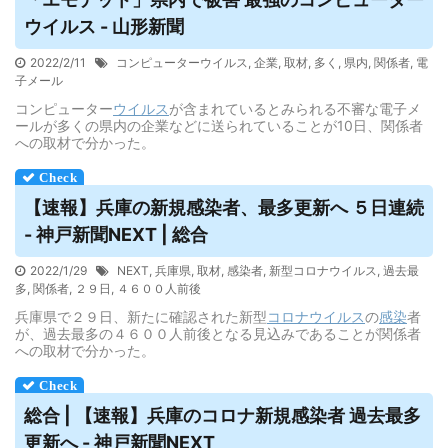
ウイルス
- 山形新聞
2022/2/11
コンピューターウイルス
,
企業
,
取材
,
多く
,
県内
,
関係者
,
電
子メール
コンピューター
ウイルス
が含まれているとみられる不審な電子メ
ールが多くの県内の企業などに送られていることが10日、関係者
への取材で分かった。
【速報】兵庫の新規感染者、最多更新へ ５日連続
- 神戸新聞NEXT | 総合
2022/1/29
NEXT
,
兵庫県
,
取材
,
感染者
,
新型コロナウイルス
,
過去最
多
,
関係者
,
２９日
,
４６００人前後
兵庫県で２９日、新たに確認された新型
コロナウイルス
の
感染
者
が、過去最多の４６００人前後となる見込みであることが関係者
への取材で分かった。
総合 | 【速報】兵庫のコロナ新規感染者 過去最多
更新へ - 神戸新聞NEXT