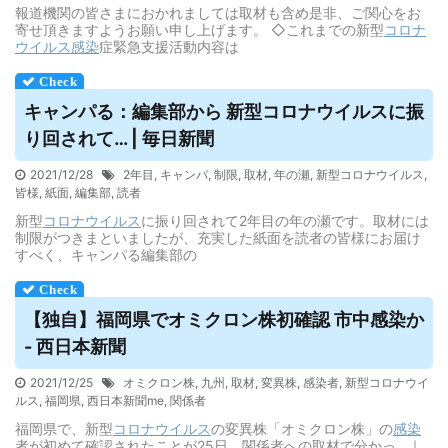
報道機関の皆さまにおかれましては取材も含め是非、ご関心をお
寄せ頂きますようお願い申し上げます。 ◇これまでの新型
コロナ
ウイルス
感染
症緊急支援活動内容は
キャンパる：編集部から 新型コロナ
ウイルス
に振
り回されて… | 毎日新聞
2021/12/28
2年目
,
キャンパ
,
制限
,
取材
,
年の瀬
,
新型コロナウイルス
,
皆様
,
紙面
,
編集部
,
読者
新型
コロナウイルス
に振り回されて2年目の年の瀬です。取材には
制限がつきまといましたが、充実した紙面を読者の皆様にお届け
すべく、キャンパる編集部の
【独自】福岡県でオミクロン株初確認 市中感染か
- 西日本新聞
2021/12/25
オミクロン株
,
九州
,
取材
,
変異株
,
感染者
,
新型コロナウイ
ルス
,
福岡県
,
西日本新聞me
,
関係者
福岡県で、新型
コロナウイルス
の変異株「オミクロン株」の
感染
者が初めて確認されたことが25日、関係者への取材で分かっ...｜