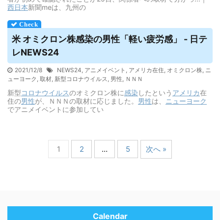
西日本
新聞meは、九州の
米 オミクロン株感染の男性「軽い疲労感」 - 日テ
レNEWS24
2021/12/8
NEWS24
,
アニメイベント
,
アメリカ在住
,
オミクロン株
,
ニ
ューヨーク
,
取材
,
新型コロナウイルス
,
男性
,
ＮＮＮ
新型
コロナウイルス
のオミクロン株に
感染
したという
アメリカ
在
住の
男性
が、ＮＮＮの取材に応じました。
男性
は、
ニューヨーク
でアニメイベントに参加してい
1
2
…
5
次へ »
Calendar