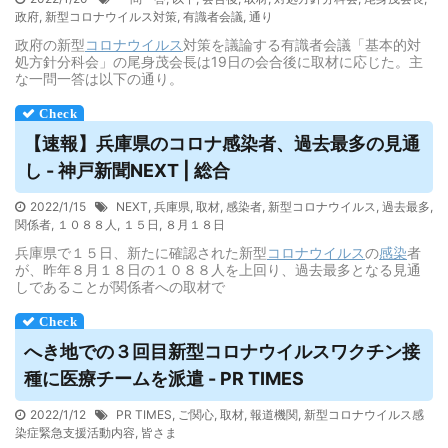
政府
,
新型コロナウイルス対策
,
有識者会議
,
通り
政府の新型
コロナウイルス
対策を議論する有識者会議「基本的対
処方針分科会」の尾身茂会長は19日の会合後に取材に応じた。主
な一問一答は以下の通り。
【速報】兵庫県のコロナ感染者、過去最多の見通
し - 神戸新聞NEXT | 総合
2022/1/15
NEXT
,
兵庫県
,
取材
,
感染者
,
新型コロナウイルス
,
過去最多
,
関係者
,
１０８８人
,
１５日
,
８月１８日
兵庫県で１５日、新たに確認された新型
コロナウイルス
の
感染
者
が、昨年８月１８日の１０８８人を上回り、過去最多となる見通
しであることが関係者への取材で
へき地での３回目新型コロナ
ウイルス
ワクチン接
種に医療チームを派遣 - PR TIMES
2022/1/12
PR TIMES
,
ご関心
,
取材
,
報道機関
,
新型コロナウイルス感
染症緊急支援活動内容
,
皆さま