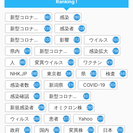
Ranking !
新型コロナウイルス
感染
6921
1809
新型コロナウィルス
感染者
1382
1283
新型コロナウイルス感染症
影響
ウイルス
1226
1129
1001
県内
新型コロナウイルス感染
感染拡大
976
805
766
人
変異ウイルス
ワクチン
660
508
416
NHK.JP
東京都
県
検査
385
381
363
346
感染者数
新潟県
COVID-19
327
319
308
感染確認
新型コロナウィルス感染症
303
303
新規感染者
オミクロン株
296
293
ウィルス
患者
Yahoo
284
272
265
政府
国内
変異株
日本
265
262
250
250