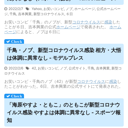
2022/2/7
Yahoo
,
お笑いコンビ
,
ノブ
,
ホームページ
,
公式ホームペー
ジ
,
千鳥
,
吉本興業
,
新型コロナウイルス
,
６日
お笑いコンビ「千鳥」のノブが、新型
コロナウイルス
に
感染
した
ことが６日、吉本興業の公式
ホームページ
で発表された。
ホーム
ページ
によると、ノブは６日に
千鳥・ノブ、新型コロナ
ウイルス
感染 相方・大悟
は体調に異常なし - モデルプレス
2022/2/6
42
,
お笑いコンビ
,
ノブ
,
公式サイト
,
千鳥
,
吉本興業
,
新型コ
ロナウイルス
お笑いコンビ・千鳥のノブ（42）が新型
コロナウイルス
に
感染
し
たことがわかった。6日、吉本興業の公式サイトにて発表された。
「海原やすよ・ともこ」のともこが新型コロナ
ウ
イルス
感染 やすよは体調に異常なし - スポーツ報
知