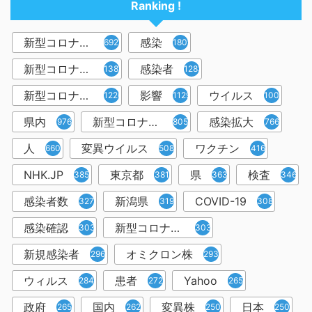
Ranking !
新型コロナウイルス
感染
6921
1809
新型コロナウィルス
感染者
1382
1283
新型コロナウイルス感染症
影響
ウイルス
1226
1129
1001
県内
新型コロナウイルス感染
感染拡大
976
805
766
人
変異ウイルス
ワクチン
660
508
416
NHK.JP
東京都
県
検査
385
381
363
346
感染者数
新潟県
COVID-19
327
319
308
感染確認
新型コロナウィルス感染症
303
303
新規感染者
オミクロン株
296
293
ウィルス
患者
Yahoo
284
272
265
政府
国内
変異株
日本
265
262
250
250