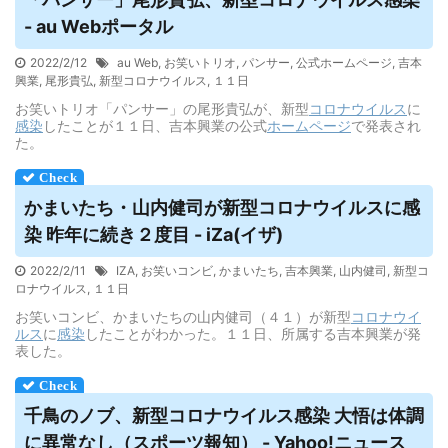
- au Webポータル
2022/2/12
au Web
,
お笑いトリオ
,
パンサー
,
公式ホームページ
,
吉本
興業
,
尾形貴弘
,
新型コロナウイルス
,
１１日
お笑いトリオ「パンサー」の尾形貴弘が、新型
コロナウイルス
に
感染
したことが１１日、吉本興業の公式
ホームページ
で発表され
た。
かまいたち・山内健司が新型コロナ
ウイルス
に感
染 昨年に続き２度目 - iZa(イザ)
2022/2/11
IZA
,
お笑いコンビ
,
かまいたち
,
吉本興業
,
山内健司
,
新型コ
ロナウイルス
,
１１日
お笑いコンビ、かまいたちの山内健司（４１）が新型
コロナウイ
ルス
に
感染
したことがわかった。１１日、所属する吉本興業が発
表した。
千鳥のノブ、新型コロナ
ウイルス
感染 大悟は体調
に異常なし（スポーツ報知） - Yahoo!ニュース