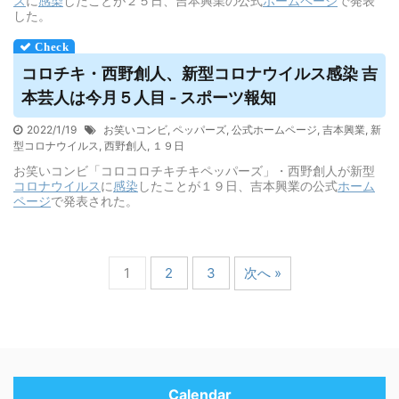
ス
に
感染
したことが２５日、吉本興業の公式
ホームページ
で発表
した。
コロチキ・西野創人、新型コロナ
ウイルス
感染 吉
本芸人は今月５人目 - スポーツ報知
2022/1/19
お笑いコンビ
,
ペッパーズ
,
公式ホームページ
,
吉本興業
,
新
型コロナウイルス
,
西野創人
,
１９日
お笑いコンビ「コロコロチキチキペッパーズ」・西野創人が新型
コロナウイルス
に
感染
したことが１９日、吉本興業の公式
ホーム
ページ
で発表された。
1
2
3
次へ »
Calendar