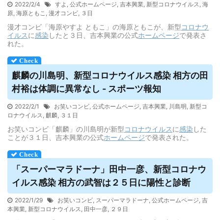
2022/2/4
すよ
,
公式ホームページ
,
吉本興業
,
新型コロナウイルス
,
海
原
,
海原ともこ
,
漫才コンビ
,
３日
漫才コンビ「海原やすよ ともこ」の海原ともこが、新型
コロナウ
イルス
に
感染
したと３日、吉本興業の公式
ホームページ
で発表さ
れた。
麒麟の川島明、新型コロナ
ウイルス
感染 相方の田
村裕は体調に異常なし - スポーツ報知
2022/2/1
お笑いコンビ
,
公式ホームページ
,
吉本興業
,
川島明
,
新型コ
ロナウイルス
,
麒麟
,
３１日
お笑いコンビ「麒麟」の川島明が新型
コロナウイルス
に
感染
した
ことが３１日、吉本興業の公式
ホームページ
で発表された。
「スーパーマラドーナ」田中一彦、新型コロナ
ウ
イルス
感染 相方の武智は２５日に陽性と診断
2022/1/29
お笑いコンビ
,
スーパーマラドーナ
,
公式ホームページ
,
吉
本興業
,
新型コロナウイルス
,
田中一彦
,
２９日