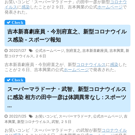
お笑いコンビ「スーパーマラドーナ」の田中一彦が新型
コロナウ
イルス
に
感染
したことが２９日、吉本興業の公式
ホームページ
で
発表された。
吉本新喜劇座員・今別府直之、新型コロナ
ウイル
ス
感染 - スポーツ報知
2022/1/27
公式ホームページ
,
別府直之
,
吉本新喜劇座員
,
吉本興業
,
新
型コロナウイルス
,
２６日
吉本新喜劇座員・今別府直之が、新型
コロナウイルス
に
感染
した
ことが２６日、吉本興業の公式
ホームページ
で発表された。
スーパーマラドーナ・武智、新型コロナ
ウイルス
に感染 相方の田中一彦は体調異常なし : スポーツ
...
2022/1/25
お笑いコンビ
,
スーパーマラドーナ
,
公式ホームページ
,
吉
本興業
,
新型コロナウイルス
,
武智
,
２５日
お笑いコンビ「スーパーマラドーナ」の武智が新型
コロナウイル