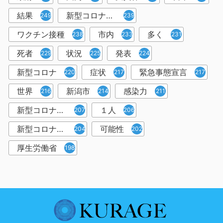
結果
新型コロナウイルスワクチン
249
239
ワクチン接種
市内
多く
238
233
231
死者
状況
発表
229
225
224
新型コロナ
症状
緊急事態宣言
220
217
217
世界
新潟市
感染力
216
214
211
新型コロナウイルス感染者
１人
207
206
新型コロナウイルス対策
可能性
204
202
厚生労働省
198