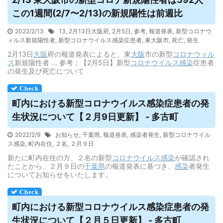
この1週間(2/7〜2/13)の新規陽性は前週比
2022/2/13
13
,
2月13日大阪府
,
2月5日
,
参考
,
報道発表
,
新型コロナウ
ィルス新規陽性者
,
新型コロナウイルス感染症患者
,
東大阪市
,
死亡
,
発生
2月13日
大阪
府の報道発表によると、東
大阪
市の新型
コロナウィル
ス
新規陽性者 ... 参考：【2月5日】新型
コロナウイルス
感染
症患者
の発生及び死亡について
町内における新型コロナ
ウイルス
感染症患者の発
生状況について【２月9日更新】 - 多古町
2022/2/9
お知らせ
,
千葉県
,
報道発表
,
感染者発生
,
新型コロナウイル
ス感染
,
町内在住
,
２名
,
２月９日
新たに町内在住の方、２名の新型
コロナウイルス
感染
が確認され
たことから、２月９日の
千葉県
の報道発表に基づき、
感染
者発生
についてお知らせをいたします。
町内における新型コロナ
ウイルス
感染症患者の発
生状況について【２月５日更新】 - 多古町