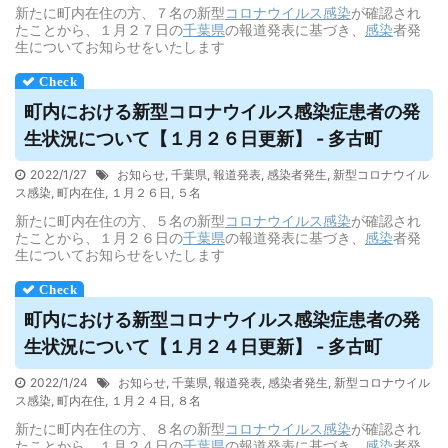
新たに町内在住の方、７名の新型
コロナウイルス
感染
が確認され
たことから、１月２７日の
千葉県
の報道発表に基づき、
感染
者発
生についてお知らせをいたします
町内における新型コロナ
ウイルス
感染症患者の発
生状況について【１月２６日更新】 - 多古町
2022/1/27
お知らせ
,
千葉県
,
報道発表
,
感染者発生
,
新型コロナウイル
ス感染
,
町内在住
,
１月２６日
,
５名
新たに町内在住の方、５名の新型
コロナウイルス
感染
が確認され
たことから、１月２６日の
千葉県
の報道発表に基づき、
感染
者発
生についてお知らせをいたします
町内における新型コロナ
ウイルス
感染症患者の発
生状況について【１月２４日更新】 - 多古町
2022/1/24
お知らせ
,
千葉県
,
報道発表
,
感染者発生
,
新型コロナウイル
ス感染
,
町内在住
,
１月２４日
,
８名
新たに町内在住の方、８名の新型
コロナウイルス
感染
が確認され
たことから、１月２４日の
千葉県
の報道発表に基づき、
感染
者発