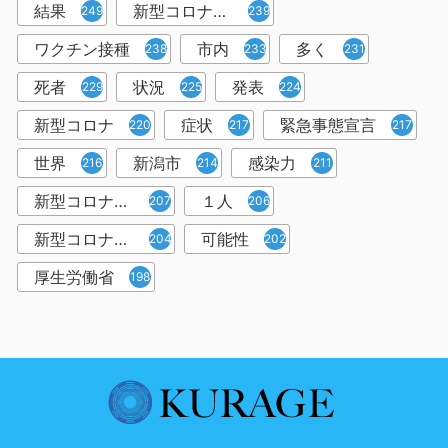
結果
新型コロナウイルスワクチン
249
239
ワクチン接種
市内
多く
238
233
231
死者
状況
発表
229
225
224
新型コロナ
症状
緊急事態宣言
220
217
217
世界
新潟市
感染力
216
214
211
新型コロナウイルス感染者
１人
207
206
新型コロナウイルス対策
可能性
204
202
厚生労働省
198