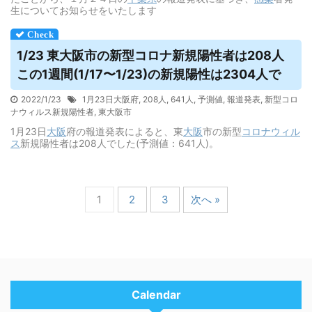
生についてお知らせをいたします
1/23 東大阪市の新型コロナ新規陽性者は208人
この1週間(1/17〜1/23)の新規陽性は2304人で
2022/1/23
1月23日大阪府
,
208人
,
641人
,
予測値
,
報道発表
,
新型コロ
ナウィルス新規陽性者
,
東大阪市
1月23日
大阪
府の報道発表によると、東
大阪
市の新型
コロナウィル
ス
新規陽性者は208人でした(予測値：641人)。
1
2
3
次へ »
Calendar