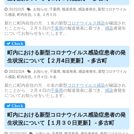
2022/2/5
お知らせ
,
千葉県
,
報道発表
,
感染者発生
,
新型コロナウイル
ス感染
,
町内在住
,
１名
,
２月５日
新たに町内在住の方、１名の新型
コロナウイルス
感染
が確認され
たことから、２月５日の
千葉県
の報道発表に基づき、
感染
者発生
についてお知らせをいたします。
町内における新型コロナ
ウイルス
感染症患者の発
生状況について【２月4日更新】 - 多古町
2022/2/4
お知らせ
,
千葉県
,
報道発表
,
感染者発生
,
新型コロナウイル
ス感染
,
町内在住
,
２月４日
,
６名
新たに町内在住の方、６名の新型
コロナウイルス
感染
が確認され
たことから、２月４日の
千葉県
の報道発表に基づき、
感染
者発生
についてお知らせをいたします。
町内における新型コロナ
ウイルス
感染症患者の発
生状況について【１月３０日更新】 - 多古町
2022/1/30
お知らせ
,
千葉県
,
報道発表
,
感染者発生
,
新型コロナウイル