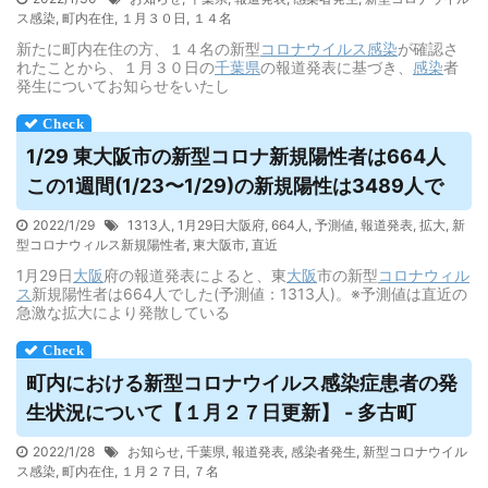
ス感染
,
町内在住
,
１月３０日
,
１４名
新たに町内在住の方、１４名の新型
コロナウイルス
感染
が確認さ
れたことから、１月３０日の
千葉県
の報道発表に基づき、
感染
者
発生についてお知らせをいたし
1/29 東大阪市の新型コロナ新規陽性者は664人
この1週間(1/23〜1/29)の新規陽性は3489人で
2022/1/29
1313人
,
1月29日大阪府
,
664人
,
予測値
,
報道発表
,
拡大
,
新
型コロナウィルス新規陽性者
,
東大阪市
,
直近
1月29日
大阪
府の報道発表によると、東
大阪
市の新型
コロナウィル
ス
新規陽性者は664人でした(予測値：1313人)。※予測値は直近の
急激な拡大により発散している
町内における新型コロナ
ウイルス
感染症患者の発
生状況について【１月２７日更新】 - 多古町
2022/1/28
お知らせ
,
千葉県
,
報道発表
,
感染者発生
,
新型コロナウイル
ス感染
,
町内在住
,
１月２７日
,
７名