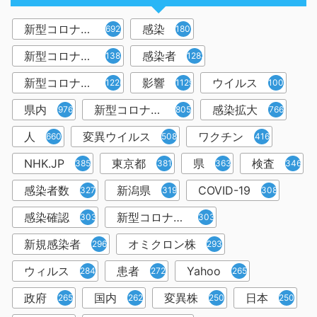
新型コロナウイルス
感染
6921
1809
新型コロナウィルス
感染者
1382
1283
新型コロナウイルス感染症
影響
ウイルス
1226
1129
1001
県内
新型コロナウイルス感染
感染拡大
976
805
766
人
変異ウイルス
ワクチン
660
508
416
NHK.JP
東京都
県
検査
385
381
363
346
感染者数
新潟県
COVID-19
327
319
308
感染確認
新型コロナウィルス感染症
303
303
新規感染者
オミクロン株
296
293
ウィルス
患者
Yahoo
284
272
265
政府
国内
変異株
日本
265
262
250
250