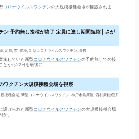
型
コロナウイルス
ワクチン
の大規模接種会場が開設されま
チン 予約無し接種が終了 定員に達し期間短縮 | さが
場
,
定員
,
市
,
接種
,
新型コロナウイルスワクチン
,
最後
実施していた新型
コロナウイルス
ワクチン
の予約無しでの接
ことから22日を最後に
戸のワクチン大規模接種会場を視察
規模接種会場
,
新型コロナウイルスワクチン
,
神戸市兵庫区
,
西村康稔経済
に設けられた新型
コロナウイルス
ワクチン
の大規模接種会場
相が、