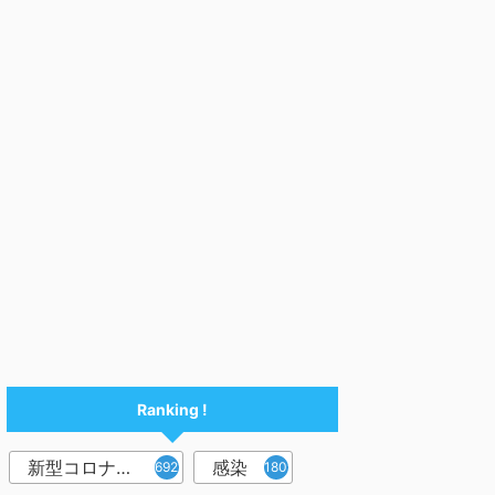
Ranking !
新型コロナウイルス
感染
6921
1809