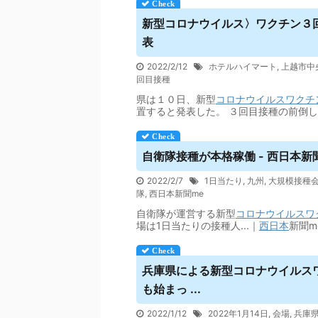
新型コロナ
ウイルス
〉ワクチン３
表
2022/2/12
ホテルハイマート
,
上越市中
回目接種
県は１０日、新型
コロナウイルス
ワクチ
置すると発表した。 ３回目接種の前倒
自衛隊接種が本格稼働 - 西日本新
2022/2/7
1日当たり
,
九州
,
大規模接種
隊
,
西日本新聞me
自衛隊が運営する新型
コロナウイルス
ワ
場は1日当たりの接種人...｜
西日本
新聞m
兵庫県による新型コロナ
ウイルス
も始まっ ...
2022/1/12
2022年1月14日
,
会場
,
兵庫