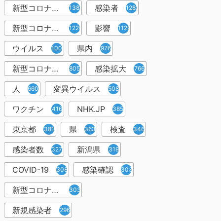
新型コロナウィルス
感染者
1382
1283
新型コロナウイルス感染症
影響
1226
1129
ウイルス
県内
1001
976
新型コロナウイルス感染
感染拡大
805
766
人
変異ウイルス
660
508
ワクチン
NHK.JP
416
385
東京都
県
検査
381
363
346
感染者数
新潟県
327
319
COVID-19
感染確認
308
303
新型コロナウィルス感染症
303
新規感染者
296