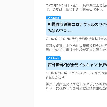
2022年1月14日（金）、兵庫県による新
す。会場は、旧にしきた接種会場↓↓。
相模原市 新型コロナ
ウィルス
ワク
みはら中央 ...
2021/10/28
予約
,
予約枠
,
大規模接種会
接種を促進するために大規模接種会場で
種について、市は予約枠が定員に達した
西村担当相が会見ドタキャン 神
2021/7/4
ノエビアスタジアム神戸
,
大
再生担当相
,
４日
神戸市兵庫区のノエビアスタジアム神戸
を４日に視察した西村康稔経済再生担当