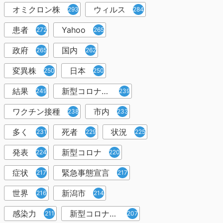
オミクロン株
ウィルス
293
284
患者
Yahoo
272
265
政府
国内
265
262
変異株
日本
250
250
結果
新型コロナウイルスワクチン
249
239
ワクチン接種
市内
238
233
多く
死者
状況
231
229
225
発表
新型コロナ
224
220
症状
緊急事態宣言
217
217
世界
新潟市
216
214
感染力
新型コロナウイルス感染者
211
207