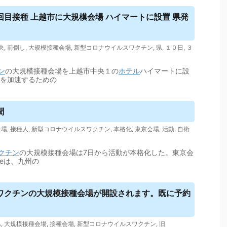
回目接種 上越市に大規模会場 ハイマートに設置 県発
央
,
前倒し
,
大規模接種会場
,
新型コロナウイルスワクチン
,
県
,
１０日
,
３
ン
の大規模接種会場を上越市中央１の
ホテル
ハイマートに設
しを加速するための
聞
会場
,
接種人
,
新型コロナウイルスワクチン
,
本格化
,
東京会場
,
活動
,
自衛
クチン
の大規模接種会場は7日から活動が本格化した。東京会
eは、九州の
ワクチンの大規模接種会場が開設されます。既に予約
県
,
大規模接種会場
,
接種会場
,
新型コロナウイルスワクチン
,
旧