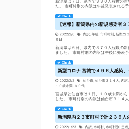
新潟県は７日、県内で３３０人程度の新
た。 市町村別の内訳は午後発表される
【速報】新潟県内の新規感染者３
2022/2/6
内訳
,
午後
,
市町村別
,
新型コ
６日
新潟県は６日、県内で３７０人程度の新
ました。 市町村別の内訳は午後に発表
新型コロナ 宮城で４９６人感染、
2022/2/2
仙台市
,
仙台市３１４人
,
内訳
１０歳未満
,
９０代
宮城県と仙台市は１日、１０歳未満から
した。 市町村別の内訳は仙台市３１４
新潟県内２３市町村で計２３６人
2022/1/23
内訳
,
市町村
,
市町村別
,
患者