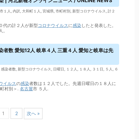
 河北新報オンラインニュース / ONLINE NEWS
市１人
,
内訳
,
大和町１人
,
宮城県
,
市町村別
,
新型コロナウイルス
,
計２
０代の計２人が新型
コロナウイルス
に
感染
したと発表した。
人。
者数 愛知12人 岐阜４人 三重４人 愛知と岐阜は先
,
感染者数
,
新型コロナウイルス
,
日曜日
,
１２人
,
１８人
,
３１日
,
５人
,
６
ウイルス
の
感染
者数は１２人でした。先週日曜日の１８人に
町村別＞.
名古屋
市 ５人.
1
2
次へ »