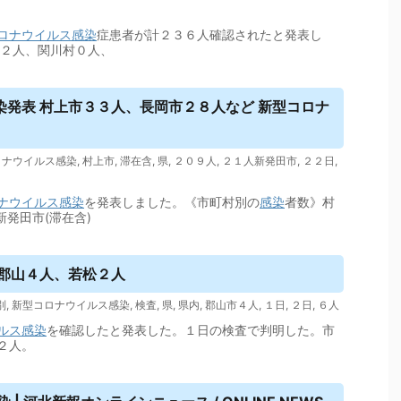
ロナウイルス
感染
症患者が計２３６人確認されたと発表し
１２人、関川村０人、
発表 村上市３３人、長岡市２８人など 新型コロナ
ロナウイルス感染
,
村上市
,
滞在含
,
県
,
２０９人
,
２１人新発田市
,
２２日
,
ナウイルス
感染
を発表しました。《市町村別の
感染
者数》村
新発田市(滞在含)
 郡山４人、若松２人
別
,
新型コロナウイルス感染
,
検査
,
県
,
県内
,
郡山市４人
,
１日
,
２日
,
６人
ルス
感染
を確認したと発表した。１日の検査で判明した。市
２人。