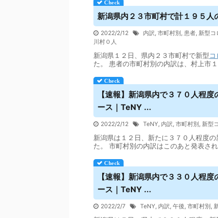
新潟県内２３市町村で計１９５人
2022/2/12
内訳
,
市町村別
,
患者
,
新型コ
川村０人
新潟県１２日、県内２３市町村で新型
コ
た。 患者の市町村別の内訳は、村上市
【速報】新潟県内で３７０人程度
ース｜TeNY ...
2022/2/12
TeNY
,
内訳
,
市町村別
,
新型
新潟県は１２日、新たに３７０人程度の
た。 市町村別の内訳はこのあと発表さ
【速報】新潟県内で３３０人程度
ース｜TeNY ...
2022/2/7
TeNY
,
内訳
,
午後
,
市町村別
,