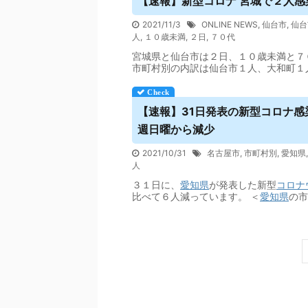
【速報】新型コロナ 宮城で２人感染 |
2021/11/3
ONLINE NEWS
,
仙台市
,
仙台
人
,
１０歳未満
,
２日
,
７０代
宮城県と仙台市は２日、１０歳未満と７
市町村別の内訳は仙台市１人、大和町１
【速報】31日発表の新型コロナ感染
週日曜から減少
2021/10/31
名古屋市
,
市町村別
,
愛知県
人
３１日に、
愛知県
が発表した新型
コロナ
比べて６人減っています。 ＜
愛知県
の市