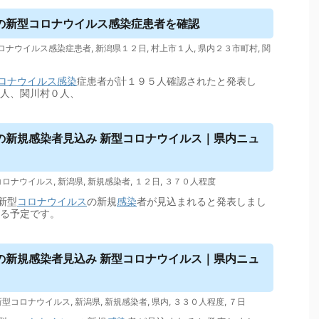
の新型コロナ
ウイルス
感染症患者を確認
ロナウイルス感染症患者
,
新潟県１２日
,
村上市１人
,
県内２３市町村
,
関
ロナウイルス
感染
症患者が計１９５人確認されたと発表し
１人、関川村０人、
の新規感染者見込み 新型コロナ
ウイルス
｜県内ニュ
コロナウイルス
,
新潟県
,
新規感染者
,
１２日
,
３７０人程度
新型
コロナウイルス
の新規
感染
者が見込まれると発表しまし
れる予定です。
の新規感染者見込み 新型コロナ
ウイルス
｜県内ニュ
新型コロナウイルス
,
新潟県
,
新規感染者
,
県内
,
３３０人程度
,
７日