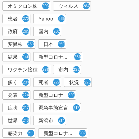
オミクロン株
ウィルス
293
284
患者
Yahoo
272
265
政府
国内
265
262
変異株
日本
250
250
結果
新型コロナウイルスワクチン
249
239
ワクチン接種
市内
238
233
多く
死者
状況
231
229
225
発表
新型コロナ
224
220
症状
緊急事態宣言
217
217
世界
新潟市
216
214
感染力
新型コロナウイルス感染者
211
207