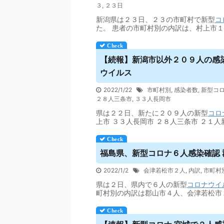
３
,
２３日
新潟県は２３日、２３の市町村で新型
コ
た。 患者の市町村別の内訳は、村上市
【続報】新潟市以外２０９人の感染
ウイルス
2022/1/22
市町村別
,
感染者数
,
新型コ
２８人三条市
,
３３人長岡市
県は２２日、新たに２０９人の新型
コロ
上市 ３３人長岡市 ２８人三条市 ２１人
福島県、新型コロナ６人感染確認
2022/1/2
会津若松市２人
,
内訳
,
市町村
県は２日、県内で６人の新型
コロナウイ
町村別の内訳は郡山市４人、会津若松市