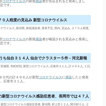
型
コロナウイルス
の新規
感染
者が見込まれると発表しまし
予定です。
７０人程度の見込み 新型コロナ
ウイルス
ロナウイルス
,
新潟県
,
新規感染者
,
発表予定
,
県内
,
見込み
,
３７０人程度
,
型
コロナウイルス
の新規
感染
者が確認される見込みと発表し
予定です。
うち仙台３１４人 仙台でクラスター５件 - 河北新報
,
宮城県
,
市町村別
,
新型コロナウイルス
,
石巻市３１人
,
計４９６人
,
１日
,
９０代の計４９６人が新型
コロナウイルス
に
感染
したと発表
人、石巻市３１人、
の新型コロナ
ウイルス
感染症患者、長岡市では４７人
,
新型コロナウイルス感染症患者
,
新潟県
,
村上市１２人
,
関川村０人
,
２