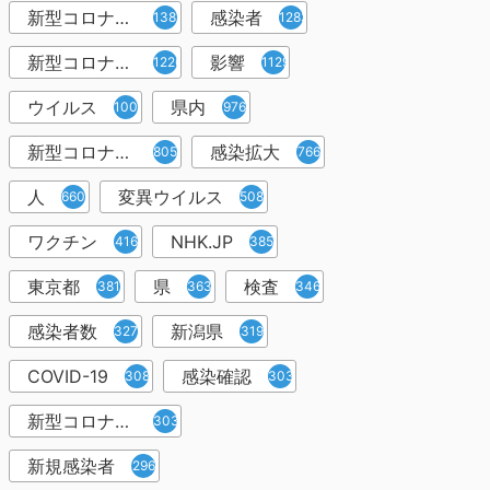
新型コロナウィルス
感染者
1382
1283
新型コロナウイルス感染症
影響
1226
1129
ウイルス
県内
1001
976
新型コロナウイルス感染
感染拡大
805
766
人
変異ウイルス
660
508
ワクチン
NHK.JP
416
385
東京都
県
検査
381
363
346
感染者数
新潟県
327
319
COVID-19
感染確認
308
303
新型コロナウィルス感染症
303
新規感染者
296