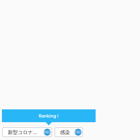
Ranking !
新型コロナウイルス
感染
6921
1809