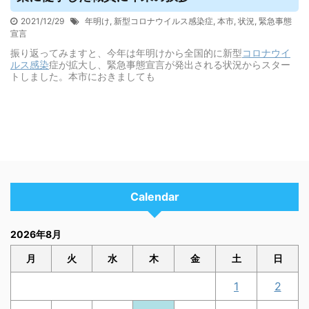
2021/12/29
年明け
,
新型コロナウイルス感染症
,
本市
,
状況
,
緊急事態
宣言
振り返ってみますと、今年は年明けから全国的に新型
コロナウイ
ルス
感染
症が拡大し、緊急事態宣言が発出される状況からスター
トしました。本市におきましても
Calendar
2026年8月
月
火
水
木
金
土
日
1
2