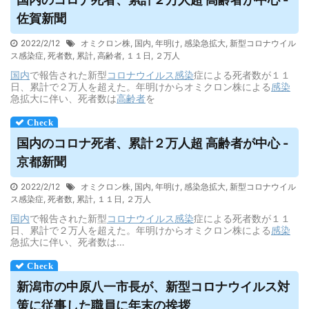
佐賀新聞
2022/2/12
オミクロン株
,
国内
,
年明け
,
感染急拡大
,
新型コロナウイル
ス感染症
,
死者数
,
累計
,
高齢者
,
１１日
,
２万人
国内
で報告された新型
コロナウイルス
感染
症による死者数が１１
日、累計で２万人を超えた。年明けからオミクロン株による
感染
急拡大に伴い、死者数は
高齢者
を
国内のコロナ死者、累計２万人超 高齢者が中心 -
京都新聞
2022/2/12
オミクロン株
,
国内
,
年明け
,
感染急拡大
,
新型コロナウイル
ス感染症
,
死者数
,
累計
,
１１日
,
２万人
国内
で報告された新型
コロナウイルス
感染
症による死者数が１１
日、累計で２万人を超えた。年明けからオミクロン株による
感染
急拡大に伴い、死者数は…
新潟市の中原八一市長が、新型コロナ
ウイルス
対
策に従事した職員に年末の挨拶