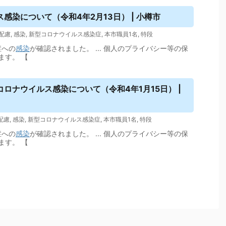
ス
感染について（令和4年2月13日） | 小樽市
配慮
,
感染
,
新型コロナウイルス感染症
,
本市職員1名
,
特段
症への
感染
が確認されました。 ... 個人のプライバシー等の保
ます。 【
コロナ
ウイルス
感染について（令和4年1月15日） |
配慮
,
感染
,
新型コロナウイルス感染症
,
本市職員1名
,
特段
症への
感染
が確認されました。 ... 個人のプライバシー等の保
ます。 【