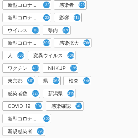
新型コロナウィルス
感染者
1382
1283
新型コロナウイルス感染症
影響
1226
1129
ウイルス
県内
1001
976
新型コロナウイルス感染
感染拡大
805
766
人
変異ウイルス
660
508
ワクチン
NHK.JP
416
385
東京都
県
検査
381
363
346
感染者数
新潟県
327
319
COVID-19
感染確認
308
303
新型コロナウィルス感染症
303
新規感染者
296