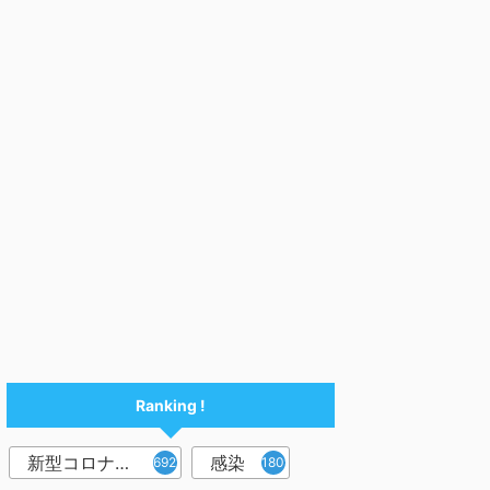
Ranking !
新型コロナウイルス
感染
6921
1809