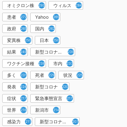
オミクロン株
ウィルス
293
284
患者
Yahoo
272
265
政府
国内
265
262
変異株
日本
250
250
結果
新型コロナウイルスワクチン
249
239
ワクチン接種
市内
238
233
多く
死者
状況
231
229
225
発表
新型コロナ
224
220
症状
緊急事態宣言
217
217
世界
新潟市
216
214
感染力
新型コロナウイルス感染者
211
207