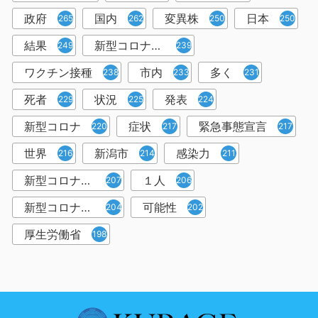
政府
国内
変異株
日本
265
262
250
250
結果
新型コロナウイルスワクチン
249
239
ワクチン接種
市内
多く
238
233
231
死者
状況
発表
229
225
224
新型コロナ
症状
緊急事態宣言
220
217
217
世界
新潟市
感染力
216
214
211
新型コロナウイルス感染者
１人
207
206
新型コロナウイルス対策
可能性
204
202
厚生労働省
198