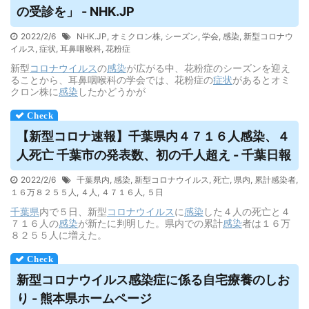
の受診を」 - NHK.JP
2022/2/6
NHK.JP
,
オミクロン株
,
シーズン
,
学会
,
感染
,
新型コロナウ
イルス
,
症状
,
耳鼻咽喉科
,
花粉症
新型
コロナウイルス
の
感染
が広がる中、花粉症のシーズンを迎え
ることから、耳鼻咽喉科の学会では、花粉症の
症状
があるとオミ
クロン株に
感染
したかどうかが
【新型コロナ速報】千葉県内４７１６人感染、４
人死亡 千葉市の発表数、初の千人超え - 千葉日報
2022/2/6
千葉県内
,
感染
,
新型コロナウイルス
,
死亡
,
県内
,
累計感染者
,
１６万８２５５人
,
４人
,
４７１６人
,
５日
千葉県
内で５日、新型
コロナウイルス
に
感染
した４人の死亡と４
７１６人の
感染
が新たに判明した。県内での累計
感染
者は１６万
８２５５人に増えた。
新型コロナ
ウイルス
感染症に係る自宅療養のしお
り - 熊本県ホームページ