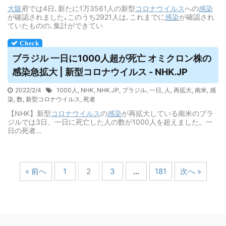
大阪
府では4日､新たに1万3561人の新型
コロナウイルス
への
感染
が確認されました｡このうち2921人は､これまでに
感染
が確認され
ていたものの､集計ができてい
ブラジル 一日に1000人超が死亡 オミクロン株の
感染急拡大 | 新型コロナ
ウイルス
- NHK.JP
2022/2/4
1000人
,
NHK
,
NHK.JP
,
ブラジル
,
一日
,
人
,
再拡大
,
南米
,
感
染
,
数
,
新型コロナウイルス
,
死者
【NHK】新型
コロナウイルス
の
感染
が再拡大している南米のブラ
ジルでは3日、一日に死亡した人の数が1000人を超えました。一
日の死者…
« 前へ
1
2
3
…
181
次へ »