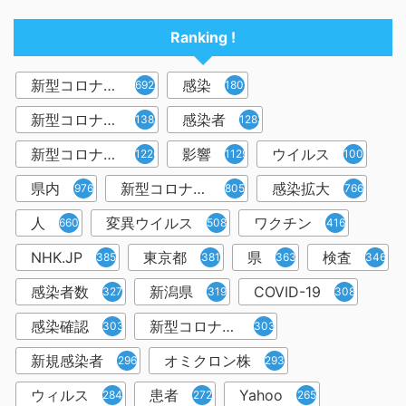
Ranking !
新型コロナウイルス
感染
6921
1809
新型コロナウィルス
感染者
1382
1283
新型コロナウイルス感染症
影響
ウイルス
1226
1129
1001
県内
新型コロナウイルス感染
感染拡大
976
805
766
人
変異ウイルス
ワクチン
660
508
416
NHK.JP
東京都
県
検査
385
381
363
346
感染者数
新潟県
COVID-19
327
319
308
感染確認
新型コロナウィルス感染症
303
303
新規感染者
オミクロン株
296
293
ウィルス
患者
Yahoo
284
272
265