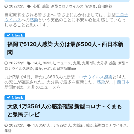
2022/2/5
心配
,
感染
,
新型コロナウイルス
,
皆さま
,
自宅療養
自宅療養をされる皆さまへ. 皆さまにおかれましては、新型
コロナ
ウイルス
への
感染
という突然のことに不安や心配を感じていらっ
しゃることと思います。
福岡で5120人感染 大分は最多500人 - 西日本新
聞
2022/2/5
14人
,
8693人
,
ニュース
,
九州
,
九州7県
,
大分県
,
感染
,
新型コ
ロナウイルス感染
,
最多
,
死亡
,
西日本新聞me
九州7県で4日、新たに8693人の新型
コロナウイルス
感染
と14人
の死亡が確認された。大分県で最多を更新した。
感染
が...｜
西日本
新聞meは、九州のニュースを
大阪 1万3561人の感染確認 新型コロナ - くまも
と県民テレビ
2022/2/5
1万3561人
,
うち2921人
,
大阪府
,
感染
,
新型コロナウイルス
,
集計