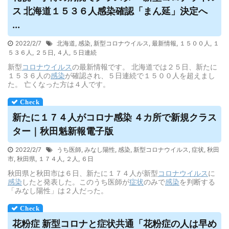
ス
北海道１５３６人感染確認「まん延」決定へ
...
2022/2/7
北海道
,
感染
,
新型コロナウイルス
,
最新情報
,
１５００人
,
１
５３６人
,
２５日
,
４人
,
５日連続
新型
コロナウイルス
の最新情報です。 北海道では２５日、新たに
１５３６人の
感染
が確認され、５日連続で１５００人を超えまし
た。 亡くなった方は４人です。
新たに１７４人がコロナ感染 ４カ所で新規クラス
ター｜秋田魁新報電子版
2022/2/7
うち医師
,
みなし陽性
,
感染
,
新型コロナウイルス
,
症状
,
秋田
市
,
秋田県
,
１７４人
,
２人
,
６日
秋田県と秋田市は６日、新たに１７４人が新型
コロナウイルス
に
感染
したと発表した。このうち医師が
症状
のみで
感染
を判断する
「みなし陽性」は２人だった。
花粉症 新型コロナと症状共通「花粉症の人は早め