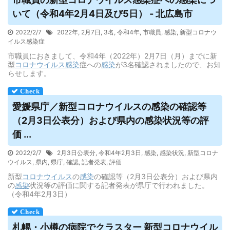
いて（令和4年2月4日及び5日） - 北広島市
2022/2/7
2022年
,
2月7日
,
3名
,
令和4年
,
市職員
,
感染
,
新型コロナウ
イルス感染症
市職員におきまして、令和4年（2022年）2月7日（月）までに新
型
コロナウイルス
感染
症への
感染
が3名確認されましたので、お知
らせします。
愛媛県庁／新型コロナ
ウイルス
の感染の確認等
（2月3日公表分）および県内の感染状況等の評
価 ...
2022/2/7
2月3日公表分
,
令和4年2月3日
,
感染
,
感染状況
,
新型コロナ
ウイルス
,
県内
,
県庁
,
確認
,
記者発表
,
評価
新型
コロナウイルス
の
感染
の確認等（2月3日公表分）および県内
の
感染
状況等の評価に関する記者発表が県庁で行われました。
（令和4年2月3日）
札幌・小樽の病院でクラスター 新型コロナ
ウイル