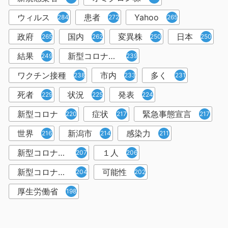
ウィルス
患者
Yahoo
284
272
265
政府
国内
変異株
日本
265
262
250
250
結果
新型コロナウイルスワクチン
249
239
ワクチン接種
市内
多く
238
233
231
死者
状況
発表
229
225
224
新型コロナ
症状
緊急事態宣言
220
217
217
世界
新潟市
感染力
216
214
211
新型コロナウイルス感染者
１人
207
206
新型コロナウイルス対策
可能性
204
202
厚生労働省
198