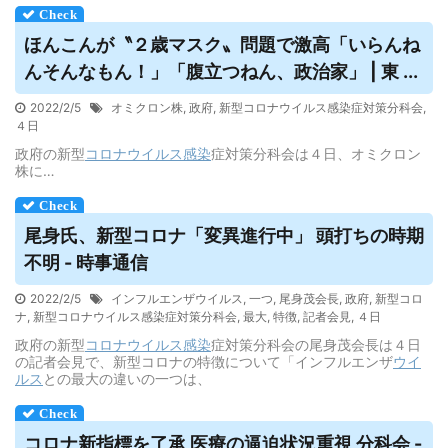
ほんこんが〝２歳マスク〟問題で激高「いらんね
んそんなもん！」「腹立つねん、政治家」 | 東 ...
2022/2/5
オミクロン株
,
政府
,
新型コロナウイルス感染症対策分科会
,
４日
政府の新型
コロナウイルス
感染
症対策分科会は４日、オミクロン
株に…
尾身氏、新型コロナ「変異進行中」 頭打ちの時期
不明 - 時事通信
2022/2/5
インフルエンザウイルス
,
一つ
,
尾身茂会長
,
政府
,
新型コロ
ナ
,
新型コロナウイルス感染症対策分科会
,
最大
,
特徴
,
記者会見
,
４日
政府の新型
コロナウイルス
感染
症対策分科会の尾身茂会長は４日
の記者会見で、新型コロナの特徴について「インフルエンザ
ウイ
ルス
との最大の違いの一つは、
コロナ新指標を了承 医療の逼迫状況重視 分科会 -