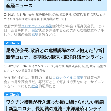
産経ニュース
2021/11/8
会合
,
尾身茂会長
,
従来
,
感染状況
,
指標案
,
政府
,
新型コロナ
ウイルス感染症対策分科会
,
新規感染者数
,
８日
政府の新型
コロナウイルス
感染
症対策分科会（尾身茂会長）は８
日、会合を開き、
感染
状況を評価するための新たな指標案を了承
した。従来の新規
感染
者数などに
尾身茂会長､政府との危機認識のズレ抱えた苦悩 |
新型コロナ、長期戦の混沌 - 東洋経済オンライン
2021/9/15
サイエンス
,
ベース
,
専門家
,
尾身茂会長
,
応用
,
政府
,
新型コ
ロナウイルス感染症対策分科会
そう明かすのは、政府の「新型
コロナウイルス
感染
症対策分科
会」の尾身茂会長だ。専門家として何より必要なのは、サイエン
スをベースにした
社会
的応用だと
ワクチン接種が行き渡った後に避けられない難題
| 新型コロナ、長期戦の混沌 - 東洋経済オンライ