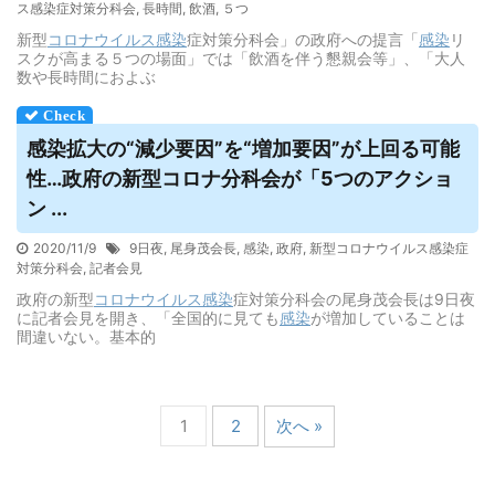
ス感染症対策分科会
,
長時間
,
飲酒
,
５つ
新型
コロナウイルス
感染
症対策分科会」の政府への提言「
感染
リ
スクが高まる５つの場面」では「飲酒を伴う懇親会等」、「大人
数や長時間におよぶ
感染拡大の“減少要因”を“増加要因”が上回る可能
性…政府の新型コロナ分科会が「5つのアクショ
ン ...
2020/11/9
9日夜
,
尾身茂会長
,
感染
,
政府
,
新型コロナウイルス感染症
対策分科会
,
記者会見
政府の新型
コロナウイルス
感染
症対策分科会の尾身茂会長は9日夜
に記者会見を開き、「全国的に見ても
感染
が増加していることは
間違いない。基本的
1
2
次へ »