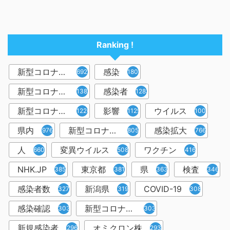
Ranking !
新型コロナウイルス
感染
6921
1809
新型コロナウィルス
感染者
1382
1283
新型コロナウイルス感染症
影響
ウイルス
1226
1129
1001
県内
新型コロナウイルス感染
感染拡大
976
805
766
人
変異ウイルス
ワクチン
660
508
416
NHK.JP
東京都
県
検査
385
381
363
346
感染者数
新潟県
COVID-19
327
319
308
感染確認
新型コロナウィルス感染症
303
303
新規感染者
オミクロン株
296
293