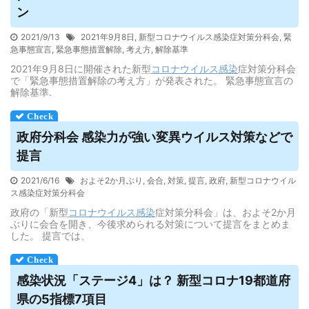
ン
2021/9/13
2021年9月8日
,
新型コロナウイルス感染症対策分科会
,
緊
急事態宣言
,
緊急事態措置解除
,
考え方
,
解除基準
2021年9月8日に開催された新型
コロナウイルス
感染
症対策分科会
で「緊急事態措置解除の考え方」が発表された。 緊急事態宣言の
解除基準.
政府分科会 感染力が強い変異
ウイルス
対策などで
提言
2021/6/16
およそ2か月ぶり
,
会合
,
対策
,
提言
,
政府
,
新型コロナウイル
ス感染症対策分科会
政府の「新型
コロナウイルス
感染
症対策分科会」は、およそ2か月
ぶりに会合を開き、今後求められる対策について提言をまとめま
した。 提言では、
感染状況「ステージ4」は？ 新型コロナ19都道府
県の5指標7項目