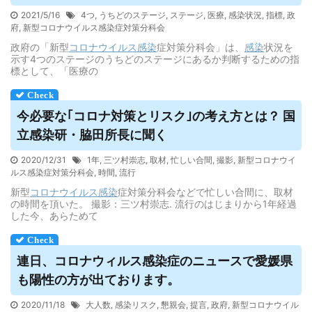
2021/5/16
4つ
,
うちどのステージ
,
ステージ
,
医療
,
感染状況
,
指標
,
政
府
,
新型コロナウイルス感染症対策分科会
政府の「新型
コロナウイルス
感染
症対策分科会」は、
感染
状況を
示す4つのステージのうちどのステージにあるか判断するための指
標として、「医療の
今必要な｢コロナ対策とリスク｣の考え方とは？ 国
立感染研・脇田所長に聞く
2020/12/31
1年
,
三ツ村崇志
,
取材
,
忙しい合間
,
撮影
,
新型コロナウイ
ルス感染症対策分科会
,
時間
,
流行
新型
コロナウイルス
感染
症対策分科会などで忙しい合間に、取材
の時間を頂いた。 撮影：三ツ村崇志. 流行のはじまりから1年経過
した今、あらためて
連日、コロナ
ウィルス
感染症のニュースで愛媛県
も陽性の方が出ております。
2020/11/18
大人数
,
感染リスク
,
懇親会
,
提言
,
政府
,
新型コロナウイル