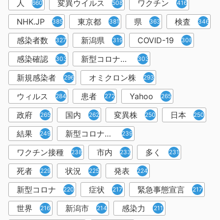
人
変異ウイルス
ワクチン
660
508
416
NHK.JP
東京都
県
検査
385
381
363
346
感染者数
新潟県
COVID-19
327
319
308
感染確認
新型コロナウィルス感染症
303
303
新規感染者
オミクロン株
296
293
ウィルス
患者
Yahoo
284
272
265
政府
国内
変異株
日本
265
262
250
250
結果
新型コロナウイルスワクチン
249
239
ワクチン接種
市内
多く
238
233
231
死者
状況
発表
229
225
224
新型コロナ
症状
緊急事態宣言
220
217
217
世界
新潟市
感染力
216
214
211