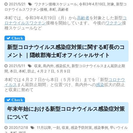
2021/5/21
ワクチン接種スケジュール
,
令和3年4月19日
,
対象
,
新型コ
ロナウイルスワクチン接種
,
本町
,
高齢者
本町では、令和3年4月19日（月）から
高齢者
を対象とした新型
コ
ロナウイルス
ワクチン
接種を開始しています。 今後の
ワクチン
接
種スケジュールなど
新型コロナ
ウイルス
感染症対策に関する町長のコ
メント ｜隠岐郡海士町オフィシャルサイト
2021/5/11
収束
,
島内外
,
感染拡大
,
新型コロナウイルスまん延防止期
間
,
本日
,
本町
,
防止
,
４月２７日
,
５月９日
本町では４月２７日から本日（５月９日）までを「新型
コロナウ
イルス
まん延防止期間」と位置づけ、島内外への
感染
拡大の防止
と収束に努めて
年末年始における新型コロナ
ウイルス
感染症対策
について
2020/12/18
11月以降
,
一刻
,
収束
,
感染予防対策
,
感染事例
,
早いウイル
ス
,
本町
,
確認