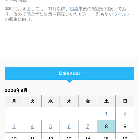
本町におきましても、11月以降、
感染
事例の確認が相次いでお
り、改めて
感染
予防対策を確認いいただき、一刻も早い
ウイルス
の収束に向け、
Calendar
2026年8月
月
火
水
木
金
土
日
1
2
3
4
5
6
7
8
9