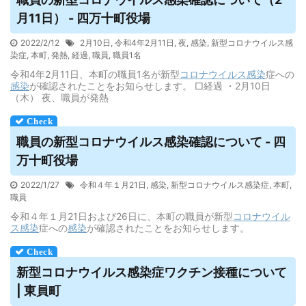
月11日） - 四万十町役場
2022/2/12
2月10日
,
令和4年2月11日
,
夜
,
感染
,
新型コロナウイルス感
染症
,
本町
,
発熱
,
経過
,
職員
,
職員1名
令和4年2月11日、本町の職員1名が新型
コロナウイルス
感染
症への
感染
が確認されたことをお知らせします。 □経過 ・2月10日
（木） 夜、職員が発熱
職員の新型コロナ
ウイルス
感染確認について - 四
万十町役場
2022/1/27
令和４年１月21日
,
感染
,
新型コロナウイルス感染症
,
本町
,
職員
令和４年１月21日および26日に、本町の職員が新型
コロナウイル
ス
感染
症への
感染
が確認されたことをお知らせします。
新型コロナ
ウイルス
感染症ワクチン接種について
| 東員町