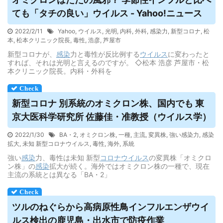
ても「タチの良い」
ウイルス
- Yahoo!ニュース
2022/2/11
Yahoo
,
ウイルス
,
光明
,
内科
,
外科
,
感染力
,
新型コロナ
,
松
本
,
松本クリニック院長
,
毒性
,
浩彦
,
芦屋市
新型コロナが、
感染
力と毒性が反比例する
ウイルス
に変わったと
すれば、それは光明と言えるのですが。 ◇松本 浩彦 芦屋市・松
本クリニック院長。内科・外科を
新型コロナ 別系統のオミクロン株、国内でも 東
京大医科学研究所 佐藤佳・准教授（
ウイルス
学）
2022/1/30
BA・2
,
オミクロン株
,
一種
,
主流
,
変異株
,
強い感染力
,
感染
拡大
,
未知 新型コロナウイルス
,
毒性
,
海外
,
系統
強い
感染
力、毒性は未知 新型
コロナウイルス
の変異株「オミクロ
ン株」の
感染
拡大が続く。海外ではオミクロン株の一種で、現在
主流の系統とは異なる「BA・2」
ツルのねぐらから高病原性鳥インフルエンザ
ウイ
ルス
検出の鹿児島・出水市で防疫作業