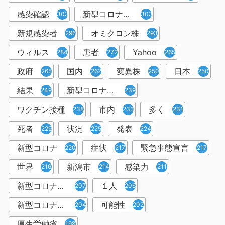
感染確認
新型コロナウィルス感染症
303
303
新規感染者
オミクロン株
296
293
ウィルス
患者
Yahoo
284
272
265
政府
国内
変異株
日本
265
262
250
250
結果
新型コロナウイルスワクチン
249
239
ワクチン接種
市内
多く
238
233
231
死者
状況
発表
229
225
224
新型コロナ
症状
緊急事態宣言
220
217
217
世界
新潟市
感染力
216
214
211
新型コロナウイルス感染者
１人
207
206
新型コロナウイルス対策
可能性
204
202
厚生労働省
198