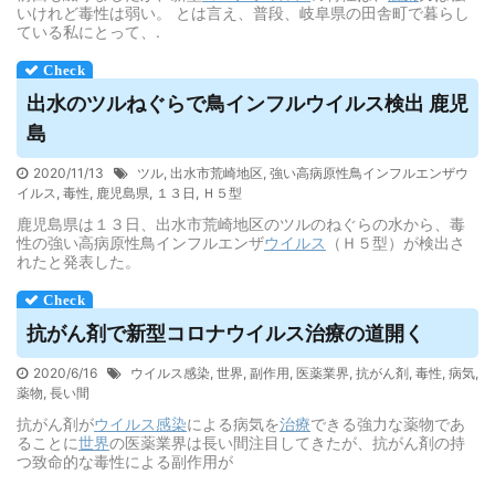
いけれど毒性は弱い。 とは言え、普段、岐阜県の田舎町で暮らし
ている私にとって、.
出水のツルねぐらで鳥インフル
ウイルス
検出 鹿児
島
2020/11/13
ツル
,
出水市荒崎地区
,
強い高病原性鳥インフルエンザウ
イルス
,
毒性
,
鹿児島県
,
１３日
,
Ｈ５型
鹿児島県は１３日、出水市荒崎地区のツルのねぐらの水から、毒
性の強い高病原性鳥インフルエンザ
ウイルス
（Ｈ５型）が検出さ
れたと発表した。
抗がん剤で新型コロナ
ウイルス
治療の道開く
2020/6/16
ウイルス感染
,
世界
,
副作用
,
医薬業界
,
抗がん剤
,
毒性
,
病気
,
薬物
,
長い間
抗がん剤が
ウイルス
感染
による病気を
治療
できる強力な薬物であ
ることに
世界
の医薬業界は長い間注目してきたが、抗がん剤の持
つ致命的な毒性による副作用が