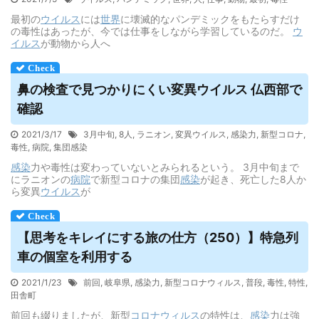
最初の
ウイルス
には
世界
に壊滅的なパンデミックをもたらすだけ
の毒性はあったが、今では仕事をしながら学習しているのだ。
ウ
イルス
が動物から人へ
鼻の検査で見つかりにくい変異
ウイルス
仏西部で
確認
2021/3/17
3月中旬
,
8人
,
ラニオン
,
変異ウイルス
,
感染力
,
新型コロナ
,
毒性
,
病院
,
集団感染
感染
力や毒性は変わっていないとみられるという。 3月中旬まで
にラニオンの
病院
で新型コロナの集団
感染
が起き、死亡した8人か
ら変異
ウイルス
が
【思考をキレイにする旅の仕方（250）】特急列
車の個室を利用する
2021/1/23
前回
,
岐阜県
,
感染力
,
新型コロナウィルス
,
普段
,
毒性
,
特性
,
田舎町
前回も綴りましたが、新型
コロナウィルス
の特性は、
感染
力は強