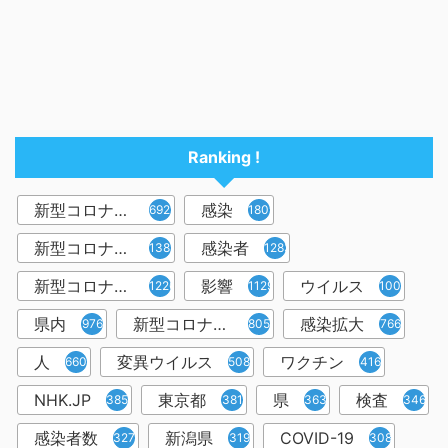
Ranking !
新型コロナウイルス
感染
6921
1809
新型コロナウィルス
感染者
1382
1283
新型コロナウイルス感染症
影響
ウイルス
1226
1129
1001
県内
新型コロナウイルス感染
感染拡大
976
805
766
人
変異ウイルス
ワクチン
660
508
416
NHK.JP
東京都
県
検査
385
381
363
346
感染者数
新潟県
COVID-19
327
319
308