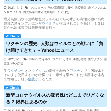
2021/11/13
ツル
,
出水市
,
強い高病原性
,
毒性
,
防疫作業
,
鳥インフルエ
ンザウイルス
,
鹿児島県出水市荒崎地区
,
１２日朝
鹿児島県出水市荒崎地区のツルのねぐらの水から毒性の強い高病
原性の鳥インフルエンザ
ウイルス
が検出されことを受け、１２日
朝から出水市では防疫作業を行っ
ワクチンの歴史…人類は
ウイルス
との戦いに「負
け続けてきた」 - Yahoo!ニュース
2021/9/16
Yahoo
,
ウイルス
,
ワクチン
,
体内
,
毒性
,
特徴
,
生ワクチン
,
病
原体
,
軽い症状
生
ワクチン
生きた
ウイルス
の毒性を弱めた
ワクチン
で、病原体を
そのまま使用するのが特徴です。毒性を弱められた病原体が体内
で増殖し、軽い
症状
が出るため
新型コロナ
ウイルス
の変異株はどこまでひどくな
る？ 限界はあるのか
2021/7/5
ウイルス
,
パンデミック
,
世界
,
人
,
仕事
,
動物
,
最初
,
毒性