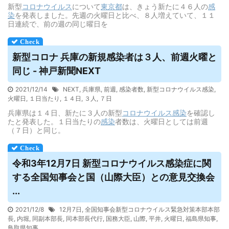
新型
コロナウイルス
について
東京都
は、きょう新たに４６人の
感
染
を発表しました。先週の火曜日と比べ、８人増えていて、１１
日連続で、前の週の同じ曜日を
新型コロナ 兵庫の新規感染者は３人、前週火曜と
同じ - 神戸新聞NEXT
2021/12/14
NEXT
,
兵庫県
,
前週
,
感染者数
,
新型コロナウイルス感染
,
火曜日
,
１日当たり
,
１４日
,
３人
,
７日
兵庫県は１４日、新たに３人の新型
コロナウイルス
感染
を確認し
たと発表した。１日当たりの
感染
者数は、火曜日としては前週
（７日）と同じ。
令和3年12月7日 新型コロナ
ウイルス
感染症に関
する全国知事会と国（山際大臣）との意見交換会
...
2021/12/8
12月7日
,
全国知事会新型コロナウイルス緊急対策本部本部
長
,
内堀
,
同副本部長
,
同本部長代行
,
国務大臣
,
山際
,
平井
,
火曜日
,
福島県知事
,
鳥取県知事