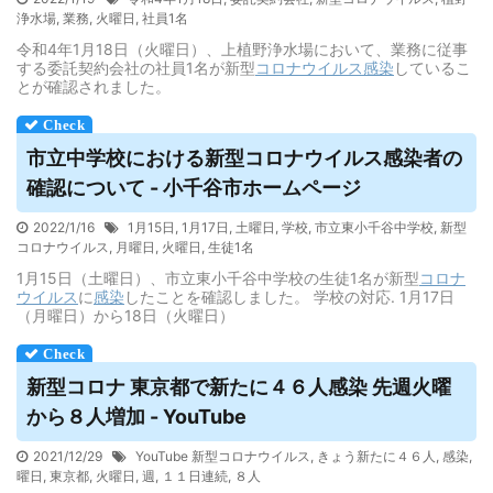
浄水場
,
業務
,
火曜日
,
社員1名
令和4年1月18日（火曜日）、上植野浄水場において、業務に従事
する委託契約会社の社員1名が新型
コロナウイルス
感染
しているこ
とが確認されました。
市立中学校における新型コロナ
ウイルス
感染者の
確認について - 小千谷市ホームページ
2022/1/16
1月15日
,
1月17日
,
土曜日
,
学校
,
市立東小千谷中学校
,
新型
コロナウイルス
,
月曜日
,
火曜日
,
生徒1名
1月15日（土曜日）、市立東小千谷中学校の生徒1名が新型
コロナ
ウイルス
に
感染
したことを確認しました。 学校の対応. 1月17日
（月曜日）から18日（火曜日）
新型コロナ 東京都で新たに４６人感染 先週火曜
から８人増加 - YouTube
2021/12/29
YouTube 新型コロナウイルス
,
きょう新たに４６人
,
感染
,
曜日
,
東京都
,
火曜日
,
週
,
１１日連続
,
８人