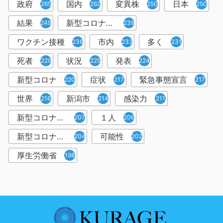
政府
国内
変異株
日本
265
262
250
250
結果
新型コロナウイルスワクチン
249
239
ワクチン接種
市内
多く
238
233
231
死者
状況
発表
229
225
224
新型コロナ
症状
緊急事態宣言
220
217
217
世界
新潟市
感染力
216
214
211
新型コロナウイルス感染者
１人
207
206
新型コロナウイルス対策
可能性
204
202
厚生労働省
198