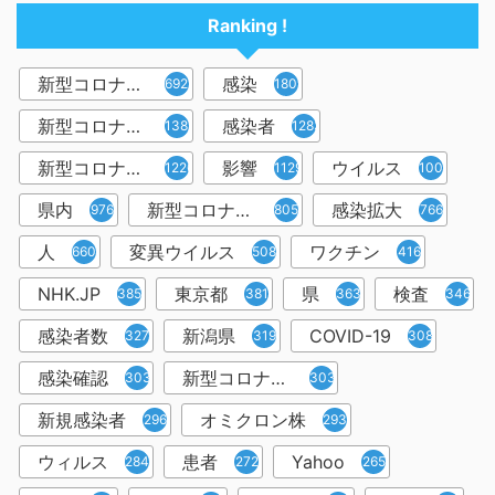
Ranking !
新型コロナウイルス
感染
6921
1809
新型コロナウィルス
感染者
1382
1283
新型コロナウイルス感染症
影響
ウイルス
1226
1129
1001
県内
新型コロナウイルス感染
感染拡大
976
805
766
人
変異ウイルス
ワクチン
660
508
416
NHK.JP
東京都
県
検査
385
381
363
346
感染者数
新潟県
COVID-19
327
319
308
感染確認
新型コロナウィルス感染症
303
303
新規感染者
オミクロン株
296
293
ウィルス
患者
Yahoo
284
272
265