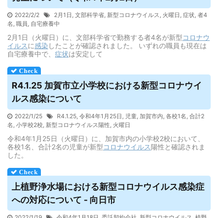
2022/2/2
2月1日
,
文部科学省
,
新型コロナウイルス
,
火曜日
,
症状
,
者4
名
,
職員
,
自宅療養中
2月1日（火曜日）に、文部科学省で勤務する者4名が新型
コロナウ
イルス
に
感染
したことが確認されました。 いずれの職員も現在は
自宅療養中で、
症状
は安定して
R4.1.25 加賀市立小学校における新型コロナ
ウイ
ルス
感染について
2022/1/25
R4.1.25
,
令和4年1月25日
,
児童
,
加賀市内
,
各校1名
,
合計2
名
,
小学校2校
,
新型コロナウイルス陽性
,
火曜日
令和4年1月25日（火曜日）に、加賀市内の小学校2校において、
各校1名、合計2名の児童が新型
コロナウイルス
陽性と確認されま
した。
上植野浄水場における新型コロナ
ウイルス
感染症
への対応について - 向日市
2022/1/19
令和4年1月18日
,
委託契約会社
,
新型コロナウイルス
,
植野