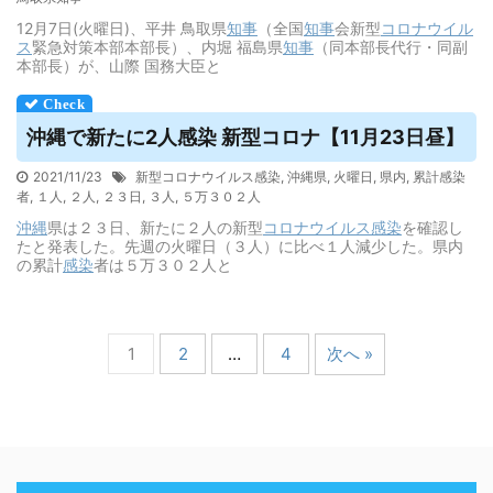
12月7日(火曜日)、平井 鳥取県
知事
（全国
知事
会新型
コロナウイル
ス
緊急対策本部本部長）、内堀 福島県
知事
（同本部長代行・同副
本部長）が、山際 国務大臣と
沖縄で新たに2人感染 新型コロナ【11月23日昼】
2021/11/23
新型コロナウイルス感染
,
沖縄県
,
火曜日
,
県内
,
累計感染
者
,
１人
,
２人
,
２３日
,
３人
,
５万３０２人
沖縄
県は２３日、新たに２人の新型
コロナウイルス
感染
を確認し
たと発表した。先週の火曜日（３人）に比べ１人減少した。県内
の累計
感染
者は５万３０２人と
1
2
…
4
次へ »