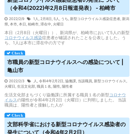
（令和4(2022)年2月8日報道発表） - 柏崎市
2022/2/9
1人
,
2月8日
,
5人
,
うち
,
新型コロナウイルス感染症患者
,
新潟
県
,
本市
,
本日
,
柏崎市
,
滞在中
,
火曜日
本日（2月8日（火曜日））、新潟県が、柏崎市において5人の新型
コロナウイルス
感染
症患者が確認されたことを公表しました。う
ち、1人は本市に滞在中の方です
市職員の新型コロナ
ウイルス
への感染について |
亀山市
2022/2/3
人
,
令和4年2月2日
,
協働課
,
当該職員
,
新型コロナウイルス
,
火曜日
,
生活文化部
,
職員１名
,
陽性
,
陽性者
生活文化部まちづくり協働課に所属する職員１名の新型
コロナウ
イルス
の陽性が令和4年2月2日（火曜日）に判明しました。 当該
職員は、陽性者と接触した人が
文部科学省における新型コロナ
ウイルス
感染者の
発生について（令和4年2月2日）