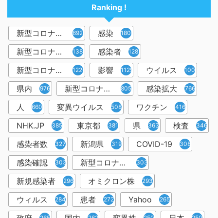
Ranking !
新型コロナウイルス
感染
6921
1809
新型コロナウィルス
感染者
1382
1283
新型コロナウイルス感染症
影響
ウイルス
1226
1129
1001
県内
新型コロナウイルス感染
感染拡大
976
805
766
人
変異ウイルス
ワクチン
660
508
416
NHK.JP
東京都
県
検査
385
381
363
346
感染者数
新潟県
COVID-19
327
319
308
感染確認
新型コロナウィルス感染症
303
303
新規感染者
オミクロン株
296
293
ウィルス
患者
Yahoo
284
272
265
265
262
250
250