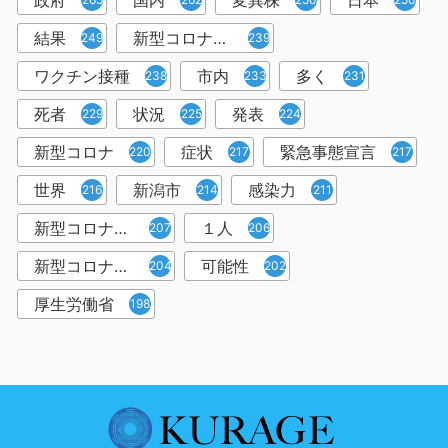
政府
国内
変異株
日本
結果
新型コロナウイルスワクチン
249
239
ワクチン接種
市内
多く
238
233
231
死者
状況
発表
229
225
224
新型コロナ
症状
緊急事態宣言
220
217
217
世界
新潟市
感染力
216
214
211
新型コロナウイルス感染者
１人
207
206
新型コロナウイルス対策
可能性
204
202
厚生労働省
198