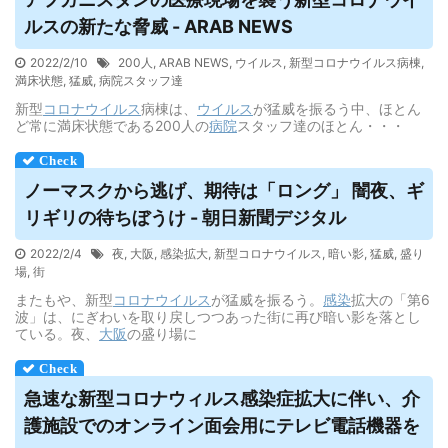
ルス
の新たな脅威 - ARAB NEWS
2022/2/10
200人
,
ARAB NEWS
,
ウイルス
,
新型コロナウイルス病棟
,
満床状態
,
猛威
,
病院スタッフ達
新型
コロナウイルス
病棟は、
ウイルス
が猛威を振るう中、ほとん
ど常に満床状態である200人の
病院
スタッフ達のほとん・・・
ノーマスクから逃げ、期待は「ロング」 闇夜、ギ
リギリの待ちぼうけ - 朝日新聞デジタル
2022/2/4
夜
,
大阪
,
感染拡大
,
新型コロナウイルス
,
暗い影
,
猛威
,
盛り
場
,
街
またもや、新型
コロナウイルス
が猛威を振るう。
感染
拡大の「第6
波」は、にぎわいを取り戻しつつあった街に再び暗い影を落とし
ている。夜、
大阪
の盛り場に
急速な新型コロナ
ウィルス
感染症拡大に伴い、介
護施設でのオンライン面会用にテレビ電話機器を