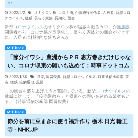
...
2022/2/2
オミクロン株
,
コロナ禍
,
介護施設関係者
,
入居者
,
新型コロ
ナウイルス
,
猛威
,
長らく家族
,
長期化
,
面会
新型
コロナウイルス
のオミクロン株が猛威を振るう中、介護
施設
関係者から「コロナ禍が長期化し、長らく家族との面会ができず
に、入居者に精神的な落ち込みが
「節分イワシ」豊洲からＰＲ 恵方巻きだけじゃな
い、コロナ収束の願いも込めて：時事ドットコム
2022/1/30
収束
,
岡畠俊典
,
新型コロナウイルス
,
時事通信水産部
,
業
者
,
猛威
,
疫病退散
,
風習
... の風習を盛り上げようと奮闘している。新型
コロナウイルス
の
猛威に対して、「疫病退散を」と収束への願いを込める業者もい
る。（時事通信水産部 岡畠俊典）
節分を前に豆まきに使う福升作り 栃木 日光 輪王
寺 - NHK.JP