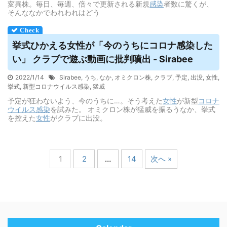
変異株。毎日、毎週、倍々で更新される新規
感染
者数に驚くが、
そんななかでわれわれはどう
挙式ひかえる女性が「今のうちにコロナ感染した
い」 クラブで遊ぶ動画に批判噴出 - Sirabee
2022/1/14
Sirabee
,
うち
,
なか
,
オミクロン株
,
クラブ
,
予定
,
出没
,
女性
,
挙式
,
新型コロナウイルス感染
,
猛威
予定が狂わないよう、今のうちに…。そう考えた
女性
が新型
コロナ
ウイルス
感染
を試みた。 オミクロン株が猛威を振るうなか、挙式
を控えた
女性
がクラブに出没。
1
2
…
14
次へ »