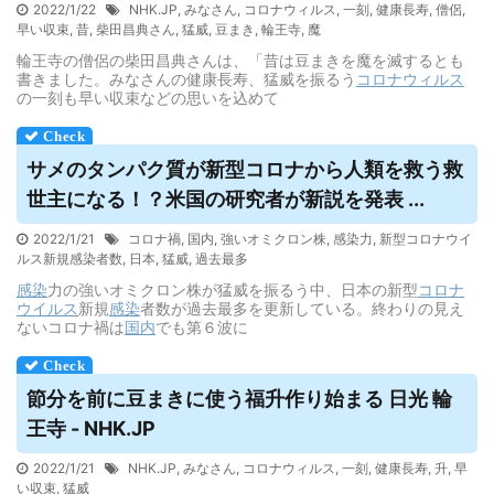
2022/1/22
NHK.JP
,
みなさん
,
コロナウィルス
,
一刻
,
健康長寿
,
僧侶
,
早い収束
,
昔
,
柴田昌典さん
,
猛威
,
豆まき
,
輪王寺
,
魔
輪王寺の僧侶の柴田昌典さんは、「昔は豆まきを魔を滅するとも
書きました。みなさんの健康長寿、猛威を振るう
コロナウィルス
の一刻も早い収束などの思いを込めて
サメのタンパク質が新型コロナから人類を救う救
世主になる！？米国の研究者が新説を発表 ...
2022/1/21
コロナ禍
,
国内
,
強いオミクロン株
,
感染力
,
新型コロナウイ
ルス新規感染者数
,
日本
,
猛威
,
過去最多
感染
力の強いオミクロン株が猛威を振るう中、日本の新型
コロナ
ウイルス
新規
感染
者数が過去最多を更新している。終わりの見え
ないコロナ禍は
国内
でも第６波に
節分を前に豆まきに使う福升作り始まる 日光 輪
王寺 - NHK.JP
2022/1/21
NHK.JP
,
みなさん
,
コロナウィルス
,
一刻
,
健康長寿
,
升
,
早
い収束
,
猛威