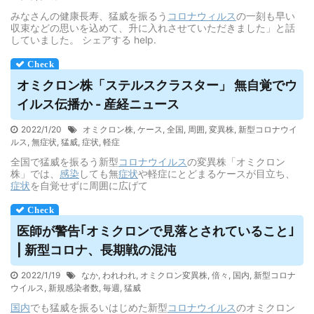
みなさんの健康長寿、猛威を振るう
コロナウィルス
の一刻も早い
収束などの思いを込めて、升に入れさせていただきました」と話
していました。 シェアする help.
オミクロン株「ステルスクラスター」 無自覚で
ウ
イルス
伝播か - 産経ニュース
2022/1/20
オミクロン株
,
ケース
,
全国
,
周囲
,
変異株
,
新型コロナウイ
ルス
,
無症状
,
猛威
,
症状
,
軽症
全国で猛威を振るう新型
コロナウイルス
の変異株「オミクロン
株」では、
感染
しても無
症状
や軽症にとどまるケースが目立ち、
症状
を自覚せずに周囲に広げて
医師が警告｢オミクロンで見落とされていること｣
| 新型コロナ、長期戦の混沌
2022/1/19
なか
,
われわれ
,
オミクロン変異株
,
倍々
,
国内
,
新型コロナ
ウイルス
,
新規感染者数
,
毎週
,
猛威
国内
でも猛威を振るいはじめた新型
コロナウイルス
のオミクロン