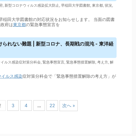
府
,
新型コロナウィルス感染拡大防止
,
早稲田大学図書館
,
東京都
,
状況
,
早稲田大学図書館の対応状況をお知らせします。 当面の図書
 政府は
東京都
の緊急事態宣言を
れない難題 | 新型コロナ、長期戦の混沌 - 東洋経
ウイルス感染症対策分科会
,
緊急事態宣言
,
緊急事態措置解除
,
考え方
,
解
ウイルス
感染
症対策分科会で「緊急事態措置解除の考え方」が
2
3
4
…
22
次へ »