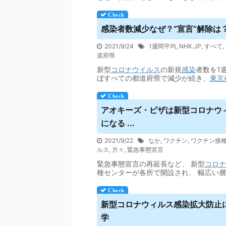
感染者数減少なぜ？“宣言”解除は？専
2021/9/24
1週間平均
,
NHK.JP
,
すべて
,
道府県
新型
コロナウイルス
の新規
感染
者数を1
ぼすべての都道府県で減少が続き、
東京
アオキーズ・ピザは新型コロナ
ウ
になる ...
2021/9/22
なか
,
ワクチン
,
ワクチン接
ルス
,
方々
,
緊急事態宣言
緊急事態宣言の再延長など、 新型
コロナ
種センターが各所で開設され、 幅広い
新型コロナ
ウィルス
感染拡大防止に
学