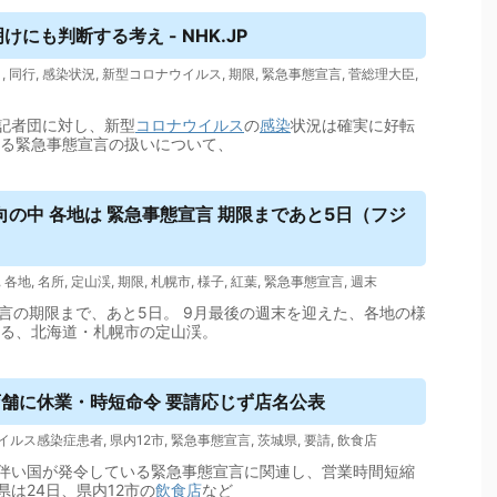
けにも判断する考え - NHK.JP
日
,
同行
,
感染状況
,
新型コロナウイルス
,
期限
,
緊急事態宣言
,
菅総理大臣
,
記者団に対し、新型
コロナウイルス
の
感染
状況は確実に好転
なる緊急事態宣言の扱いについて、
の中 各地は 緊急事態宣言 期限まであと5日（フジ
,
各地
,
名所
,
定山渓
,
期限
,
札幌市
,
様子
,
紅葉
,
緊急事態宣言
,
週末
言の期限まで、あと5日。 9月最後の週末を迎えた、各地の様
れる、北海道・札幌市の定山渓。
店舗に休業・時短命令 要請応じず店名公表
イルス感染症患者
,
県内12市
,
緊急事態宣言
,
茨城県
,
要請
,
飲食店
伴い国が発令している緊急事態宣言に関連し、営業時間短縮
は24日、県内12市の
飲食店
など