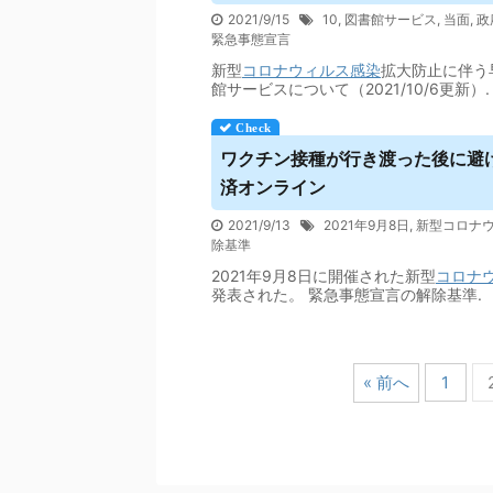
2021/9/15
10
,
図書館サービス
,
当面
,
政
緊急事態宣言
新型
コロナウィルス
感染
拡大防止に伴う
館サービスについて（2021/10/6更新）.
ワクチン接種が行き渡った後に避けら
済オンライン
2021/9/13
2021年9月8日
,
新型コロナ
除基準
2021年9月8日に開催された新型
コロナ
発表された。 緊急事態宣言の解除基準.
« 前へ
1