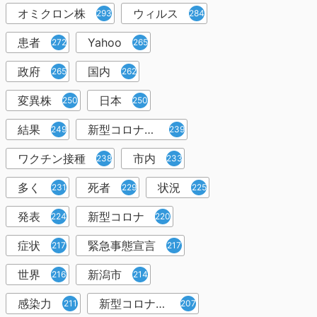
オミクロン株
ウィルス
293
284
患者
Yahoo
272
265
政府
国内
265
262
変異株
日本
250
250
結果
新型コロナウイルスワクチン
249
239
ワクチン接種
市内
238
233
多く
死者
状況
231
229
225
発表
新型コロナ
224
220
症状
緊急事態宣言
217
217
世界
新潟市
216
214
感染力
新型コロナウイルス感染者
211
207