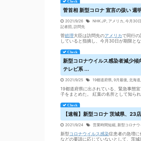
菅首相 新型コロナ 宣言の扱い 週明
2021/9/26
NHK.JP
,
アメリカ
,
今月30
記者団
,
訪問先
菅
総理
大臣は訪問先の
アメリカ
で同行の
していると指摘し、今月30日が期限と
新型コロナ
ウイルス
感染者減少傾向
テレビ系 ...
2021/9/25
19都道府県
,
9月最後
,
北海道
19都道府県に出されている、緊急事態宣
子をまとめた。 紅葉の名所として知ら
【速報】新型コロナ 茨城県、23
2021/9/24
営業時間短縮
,
新型コロナウ
新型
コロナウイルス
感染
症患者の急増に
などの要請に応じていないとして、茨城県