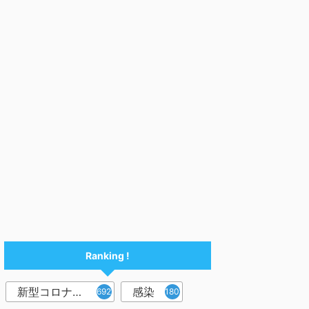
Ranking !
新型コロナウイルス
感染
6921
1809