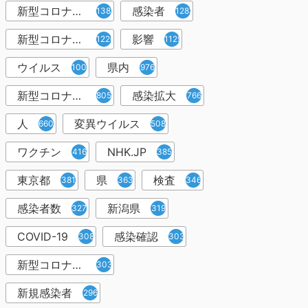
新型コロナウィルス
感染者
1382
1283
新型コロナウイルス感染症
影響
1226
1129
ウイルス
県内
1001
976
新型コロナウイルス感染
感染拡大
805
766
人
変異ウイルス
660
508
ワクチン
NHK.JP
416
385
東京都
県
検査
381
363
346
感染者数
新潟県
327
319
COVID-19
感染確認
308
303
新型コロナウィルス感染症
303
新規感染者
296