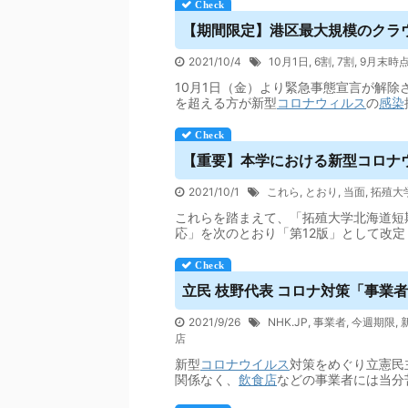
【期間限定】港区最大規模のクラウ
2021/10/4
10月1日
,
6割
,
7割
,
9月末時
10月1日（金）より緊急事態宣言が解除
を超える方が新型
コロナウィルス
の
感染
【重要】本学における新型コロナ
2021/10/1
これら
,
とおり
,
当面
,
拓殖大
これらを踏まえて、「拓殖大学北海道短
応」を次のとおり「第12版」として改
立民 枝野代表 コロナ対策「事業者支
2021/9/26
NHK.JP
,
事業者
,
今週期限
,
店
新型
コロナウイルス
対策をめぐり立憲民
関係なく、
飲食店
などの事業者には当分