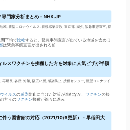
門家分析まとめ - NHK.JP
地域
,
新型コロナウイルス
,
新規感染者数
,
東京都
,
減少
,
緊急事態宣言
,
都
週間平均で
比較
すると、緊急事態宣言が出ている地域を含めほ
都
は緊急事態宣言が出される前
ィルス
ワクチンを接種した方を対象に人気ピザが半額
種
,
再延長
,
各所
,
対策
,
幅広い層
,
感染防止
,
接種センター
,
新型コロナウイ
ウイルス
の
感染
防止に向けた対策が進むなか、
ワクチン
の接
層の方々の
ワクチン
接種が徐々に進み
伴う図書館の対応（2021/10/6更新） - 早稲田大