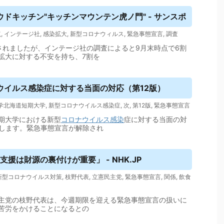
ドキッチン"キッチンマウンテン虎ノ門" - サンスポ
点
,
インテージ社
,
感染拡大
,
新型コロナウィルス
,
緊急事態宣言
,
調査
されましたが、インテージ社の調査によると9月末時点で6割
拡大に対する不安を持ち、7割を
ウイルス
感染症に対する当面の対応（第12版）
学北海道短期大学
,
新型コロナウイルス感染症
,
次
,
第12版
,
緊急事態宣言
期大学における新型
コロナウイルス
感染
症に対する当面の対
定します。緊急事態宣言が解除され
援は財源の裏付けが重要」 - NHK.JP
新型コロナウイルス対策
,
枝野代表
,
立憲民主党
,
緊急事態宣言
,
関係
,
飲食
主党の枝野代表は、今週期限を迎える緊急事態宣言の扱いに
苦労をかけることになるとの