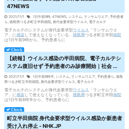
47NEWS
2021/11/1
1日午前9時
,
47NEWS
,
システム
,
ランサムウエア
,
予約患者
ら
,
徳島県つるぎ町立半田病院
,
身代金要求型ウイルス
,
電子カルテ
電子カルテのシステムが身代金要求型
ウイルス
「ランサムウエ
ア」に
感染
して使えなくなっている、
徳島県
つるぎ町立半田
病院
は1日午前9時から、予約患者らに
【続報】
ウイルス
感染の半田病院、電子カルテシ
ステム復旧せず 予約患者のみ診療開始｜社会 ...
2021/11/1
1日午前8時半
,
システム
,
ランサムウエア
,
予約患者ら
,
徳島
県つるぎ町立半田病院
,
身代金要求型ウイルス
,
電子カルテ
電子カルテのシステムが身代金要求型
ウイルス
「ランサムウエ
ア」に
感染
して使えなくなっている、
徳島県
つるぎ町立半田
病院
は1日午前8時半から、予約患者らに
町立半田病院 身代金要求型
ウイルス
感染か新患者
受け入れ停止 - NHK.JP