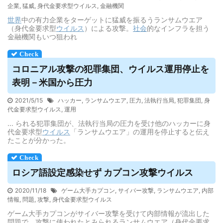
企業
,
猛威
,
身代金要求型ウイルス
,
金融機関
世界
中の有力企業をターゲットに猛威を振るうランサムウエア
（身代金要求型
ウイルス
）による攻撃。
社会
的なインフラを担う
金融機関もいつ狙われ
コロニアル攻撃の犯罪集団、
ウイルス
運用停止を
表明－米国から圧力
2021/5/15
ハッカー
,
ランサムウエア
,
圧力
,
法執行当局
,
犯罪集団
,
身
代金要求型ウイルス
,
運用
... られる犯罪集団が、法執行当局の圧力を受け他のハッカーに身
代金要求型
ウイルス
「ランサムウエア」の運用を停止すると伝え
たことが分かった。
ロシア語設定感染せず カプコン攻撃
ウイルス
2020/11/18
ゲーム大手カプコン
,
サイバー攻撃
,
ランサムウエア
,
内部
情報
,
問題
,
攻撃
,
身代金要求型ウイルス
ゲーム大手カプコンがサイバー攻撃を受けて内部情報が流出した
問題で、攻撃に使われたとみられるランサムウエア（身代金要求