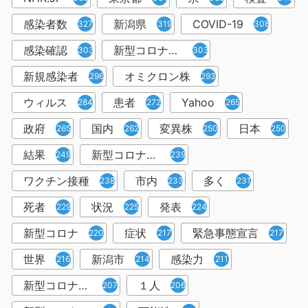
感染者数
新潟県
COVID-19
327
319
308
感染確認
新型コロナウィルス感染症
303
303
新規感染者
オミクロン株
296
293
ウィルス
患者
Yahoo
284
272
265
政府
国内
変異株
日本
265
262
250
250
結果
新型コロナウイルスワクチン
249
239
ワクチン接種
市内
多く
238
233
231
死者
状況
発表
229
225
224
新型コロナ
症状
緊急事態宣言
220
217
217
世界
新潟市
感染力
216
214
211
新型コロナウイルス感染者
１人
207
206