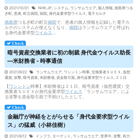
2021/10/31
NHK.JP
,
システム
,
ランサムウエア
,
個人情報
,
徳島県つる
ぎ町
,
患者
,
町立病院
,
病院
,
身代金要求型ウイルス
,
電子カルテ
徳島県
つるぎ町の町立
病院
で、患者の個人情報を記録した電子カ
ルテのシステムが使えなくなり、
病院
はランサムウエアと呼ばれ
る身代金要求型
ウイルス
…
暗号資産交換業者に初の制裁 身代金
ウイルス
助長
―米財務省 - 時事通信
2021/9/22
ランサムウエア
,
ワシントン時事
,
交換業者ＳＵＥＸ
,
仮想
通貨
,
攻撃
,
暗号資産
,
米財務省
,
資金取引面
,
身代金要求型ウイルス
,
２１日
【
ワシントン
時事】米財務省は２１日、暗号資産（仮想通貨）交
換業者ＳＵＥＸが身代金要求型
ウイルス
「ランサムウエア」によ
る攻撃を資金取引面で手助けしたとして、
金融庁が神経をとがらせる「身代金要求型
ウイル
ス
」の猛威（小林佳樹）
2021/6/12
インフラ
,
ターゲット
,
ランサムウエア
,
世界中
,
攻撃
,
有力