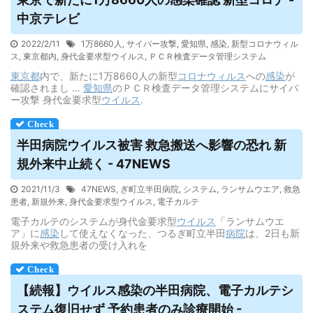
中京テレビ
2022/2/11
1万8660人
,
サイバー攻撃
,
愛知県
,
感染
,
新型コロナウィル
ス
,
東京都内
,
身代金要求型ウイルス
,
ＰＣＲ検査データ管理システム
東京都
内で、新たに1万8660人の新型
コロナウィルス
への
感染
が
確認されまし ...
愛知県
のＰＣＲ検査データ管理システムにサイバ
ー攻撃 身代金要求型
ウイルス
.
半田病院
ウイルス
被害 救急搬送へ影響の恐れ 新
規外来中止続く - 47NEWS
2021/11/3
47NEWS
,
ぎ町立半田病院
,
システム
,
ランサムウエア
,
救急
患者
,
新規外来
,
身代金要求型ウイルス
,
電子カルテ
電子カルテのシステムが身代金要求型
ウイルス
「ランサムウエ
ア」に
感染
して使えなくなった、つるぎ町立半田
病院
は、2日も新
規外来や救急患者の受け入れを
【続報】
ウイルス
感染の半田病院、電子カルテシ
ステム復旧せず 予約患者のみ診療開始 -