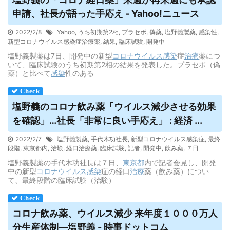
申請、社長が語った手応え - Yahoo!ニュース
2022/2/8
Yahoo
,
うち初期第2相
,
プラセボ
,
偽薬
,
塩野義製薬
,
感染性
,
新型コロナウイルス感染症治療薬
,
結果
,
臨床試験
,
開発中
塩野義製薬は7日、開発中の新型
コロナウイルス
感染
症
治療
薬につ
いて、臨床試験のうち初期第2相の結果を発表した。プラセボ（偽
薬）と比べて
感染
性のある
塩野義のコロナ飲み薬「
ウイルス
減少させる効果
を確認」…社長「非常に良い手応え」 : 経済 ...
2022/2/7
塩野義製薬
,
手代木功社長
,
新型コロナウイルス感染症
,
最終
段階
,
東京都内
,
治験
,
経口治療薬
,
臨床試験
,
記者
,
開発中
,
飲み薬
,
７日
塩野義製薬の手代木功社長は７日、
東京都
内で記者会見し、開発
中の新型
コロナウイルス
感染
症の経口
治療
薬（飲み薬）につい
て、最終段階の臨床試験（治験）
コロナ飲み薬、
ウイルス
減少 来年度１０００万人
分生産体制―塩野義 - 時事ドットコム