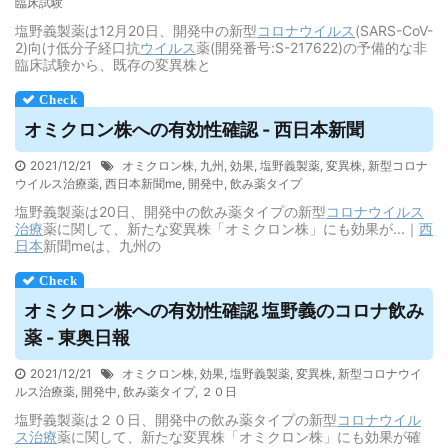
臨床試験
塩野義製薬は12月20日、開発中の新型
コロナウイルス
(SARS-CoV-
2)向け低分子経口抗
ウイルス
薬(開発番号:S-217622)の予備的な非
臨床試験から、既存の変異株と
オミクロン株への有効性確認 - 西日本新聞
2021/12/21
オミクロン株
,
九州
,
効果
,
塩野義製薬
,
変異株
,
新型コロナ
ウイルス治療薬
,
西日本新聞me
,
開発中
,
飲み薬タイプ
塩野義製薬は20日、開発中の飲み薬タイプの新型
コロナウイルス
治療
薬に関して、新たな変異株「オミクロン株」にも効果が...｜
西
日本
新聞meは、九州の
オミクロン株への有効性確認 塩野義のコロナ飲み
薬 - 東奥日報
2021/12/21
オミクロン株
,
効果
,
塩野義製薬
,
変異株
,
新型コロナウイ
ルス治療薬
,
開発中
,
飲み薬タイプ
,
２０日
塩野義製薬は２０日、開発中の飲み薬タイプの新型
コロナウイル
ス
治療
薬に関して、新たな変異株「オミクロン株」にも効果が確