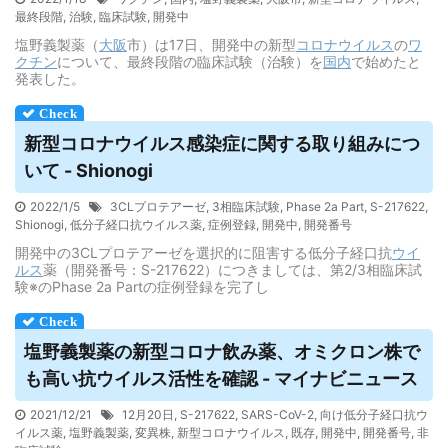
最終段階
,
治験
,
臨床試験
,
開発中
塩野義製薬（
大阪
市）は17日、開発中の新型
コロナウイルス
の
ワ
クチン
について、最終段階の臨床試験（治験）を
国内
で始めたと
発表した。
新型コロナ
ウイルス
感染症に関する取り組みにつ
いて - Shionogi
2022/1/5
3CLプロテアーゼ
,
3相臨床試験
,
Phase 2a Part
,
S-217622
,
Shionogi
,
低分子経口抗ウイルス薬
,
症例登録
,
開発中
,
開発番号
開発中の3CLプロテアーゼを選択的に阻害する低分子経口抗
ウイ
ルス
薬（開発番号：S-217622）につきましては、第2/3相臨床試
験※のPhase 2a Partの症例登録を完了し
塩野義製薬の新型コロナ飲み薬、オミクロン株で
も高い抗
ウイルス
活性を確認 - マイナビニュース
2021/12/21
12月20日
,
S-217622
,
SARS-CoV-2
,
向け低分子経口抗ウ
イルス薬
,
塩野義製薬
,
変異株
,
新型コロナウイルス
,
既存
,
開発中
,
開発番号
,
非