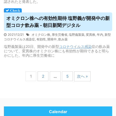
認されたと発表した。
オミクロン株への有効性期待 塩野義が開発中の新
型コロナ飲み薬 - 朝日新聞デジタル
2021/12/21
オミクロン株
,
厚生労働省
,
塩野義製薬
,
変異株
,
年内
,
新型
コロナウイルス感染症
,
有効性
,
開発中
,
飲み薬
塩野義製薬は20日、開発中の新型
コロナウイルス
感染
症の飲み薬
について、変異株のオミクロン株にも有効性が期待できると明ら
かにした。年内に厚生労働省に
1
2
…
5
次へ »
Calendar