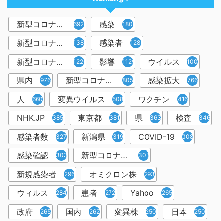
新型コロナウイルス
感染
6921
1809
新型コロナウィルス
感染者
1382
1283
新型コロナウイルス感染症
影響
ウイルス
1226
1129
1001
県内
新型コロナウイルス感染
感染拡大
976
805
766
人
変異ウイルス
ワクチン
660
508
416
NHK.JP
東京都
県
検査
385
381
363
346
感染者数
新潟県
COVID-19
327
319
308
感染確認
新型コロナウィルス感染症
303
303
新規感染者
オミクロン株
296
293
ウィルス
患者
Yahoo
284
272
265
政府
国内
変異株
日本
265
262
250
250