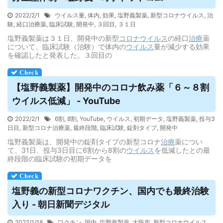
2022/2/1
ウイルス量
,
体内
,
効果
,
塩野義製薬
,
新型コロナウイルス
,
治
験
,
経口治療薬
,
臨床試験
,
開発中
,
３回目
,
３１日
塩野義製薬は３１日、開発中の新型
コロナウイルス
の経口
治療
薬
について、臨床試験（治験）で体内の
ウイルス
量が減少する効果
を確認したと発表した。３回目の
【塩野義製薬】開発中のコロナ飲み薬「６～８割
ウイルス
低減」 - YouTube
2022/2/1
6割
,
8割
,
YouTube
,
ウイルス
,
初期データ
,
塩野義製薬
,
投与3
日目
,
新型コロナ治療薬
,
最終段階
,
臨床試験
,
錠剤タイプ
,
開発中
塩野義製薬は、開発中の錠剤タイプの新型コロナ
治療
薬につい
て、31日、投与3日目に6割から8割の
ウイルス
を低減したとの最
終段階の臨床試験の初期データを
塩野義の新型コロナワクチン、国内でも最終治験
入り - 朝日新聞デジタル
2022/1/18
ワクチン
,
国内
,
塩野義製薬
,
大阪市
,
新型コロナウイルス
,