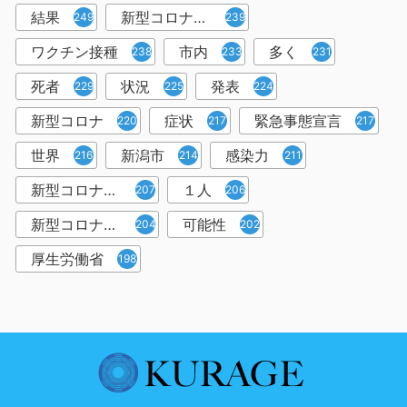
結果
新型コロナウイルスワクチン
249
239
ワクチン接種
市内
多く
238
233
231
死者
状況
発表
229
225
224
新型コロナ
症状
緊急事態宣言
220
217
217
世界
新潟市
感染力
216
214
211
新型コロナウイルス感染者
１人
207
206
新型コロナウイルス対策
可能性
204
202
厚生労働省
198