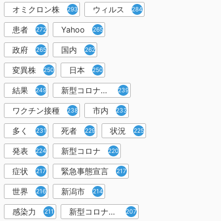
オミクロン株
ウィルス
293
284
患者
Yahoo
272
265
政府
国内
265
262
変異株
日本
250
250
結果
新型コロナウイルスワクチン
249
239
ワクチン接種
市内
238
233
多く
死者
状況
231
229
225
発表
新型コロナ
224
220
症状
緊急事態宣言
217
217
世界
新潟市
216
214
感染力
新型コロナウイルス感染者
211
207