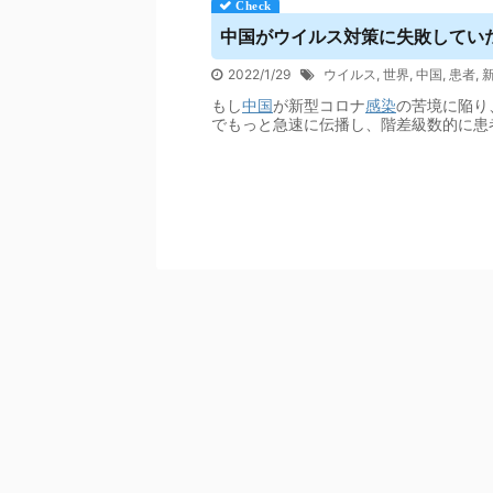
中国が
ウイルス
対策に失敗してい
2022/1/29
ウイルス
,
世界
,
中国
,
患者
,
もし
中国
が新型コロナ
感染
の苦境に陥り
でもっと急速に伝播し、階差級数的に患