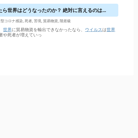
たら世界はどうなったのか？ 絶対に言えるのは…
新型コロナ感染
,
死者
,
苦境
,
貿易物資
,
階差級
、
世界
に貿易物資を輸出できなかったなら、
ウイルス
は
世界
者や死者が増えていっ