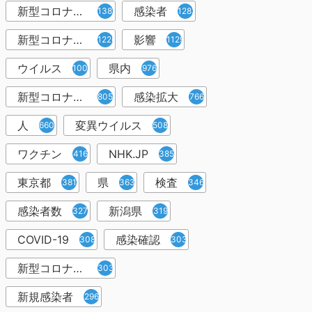
新型コロナウィルス
感染者
1382
1283
新型コロナウイルス感染症
影響
1226
1129
ウイルス
県内
1001
976
新型コロナウイルス感染
感染拡大
805
766
人
変異ウイルス
660
508
ワクチン
NHK.JP
416
385
東京都
県
検査
381
363
346
感染者数
新潟県
327
319
COVID-19
感染確認
308
303
新型コロナウィルス感染症
303
新規感染者
296