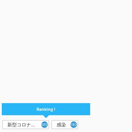
Ranking !
新型コロナウイルス
感染
6921
1809