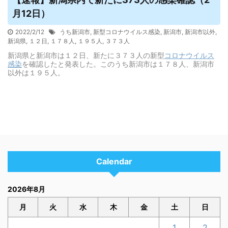
月12日）
2022/2/12
うち新潟市
,
新型コロナウイルス感染
,
新潟市
,
新潟市以外
,
新潟県
,
１２日
,
１７８人
,
１９５人
,
３７３人
新潟県と新潟市は１２日、新たに３７３人の新型
コロナウイルス
感染
を確認したと発表した。このうち新潟市は１７８人、新潟市
以外は１９５人。
Calendar
2026年8月
月
火
水
木
金
土
日
1
2