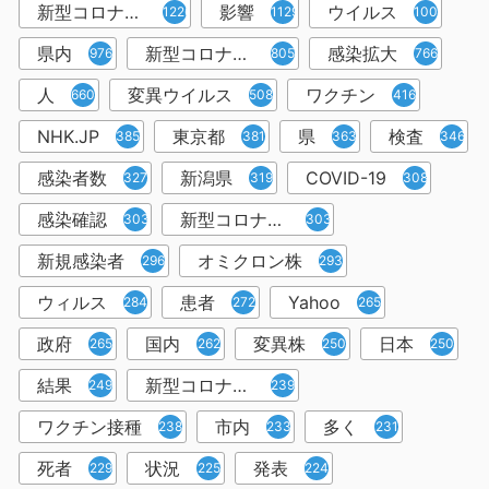
新型コロナウイルス感染症
影響
ウイルス
1226
1129
1001
県内
新型コロナウイルス感染
感染拡大
976
805
766
人
変異ウイルス
ワクチン
660
508
416
NHK.JP
東京都
県
検査
385
381
363
346
感染者数
新潟県
COVID-19
327
319
308
感染確認
新型コロナウィルス感染症
303
303
新規感染者
オミクロン株
296
293
ウィルス
患者
Yahoo
284
272
265
政府
国内
変異株
日本
265
262
250
250
結果
新型コロナウイルスワクチン
249
239
ワクチン接種
市内
多く
238
233
231
死者
状況
発表
229
225
224