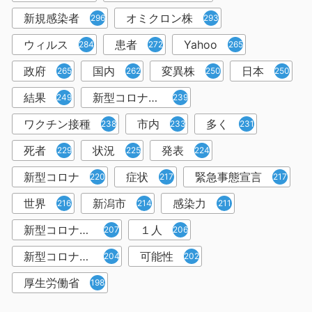
新規感染者
オミクロン株
296
293
ウィルス
患者
Yahoo
284
272
265
政府
国内
変異株
日本
265
262
250
250
結果
新型コロナウイルスワクチン
249
239
ワクチン接種
市内
多く
238
233
231
死者
状況
発表
229
225
224
新型コロナ
症状
緊急事態宣言
220
217
217
世界
新潟市
感染力
216
214
211
新型コロナウイルス感染者
１人
207
206
新型コロナウイルス対策
可能性
204
202
厚生労働省
198