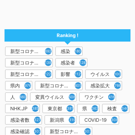
Ranking !
新型コロナウイルス
感染
6921
1809
新型コロナウィルス
感染者
1382
1283
新型コロナウイルス感染症
影響
ウイルス
1226
1129
1001
県内
新型コロナウイルス感染
感染拡大
976
805
766
人
変異ウイルス
ワクチン
660
508
416
NHK.JP
東京都
県
検査
385
381
363
346
感染者数
新潟県
COVID-19
327
319
308
感染確認
新型コロナウィルス感染症
303
303