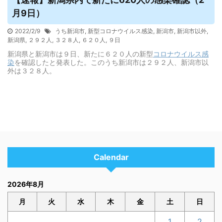
月9日）
2022/2/9
うち新潟市
,
新型コロナウイルス感染
,
新潟市
,
新潟市以外
,
新潟県
,
２９２人
,
３２８人
,
６２０人
,
９日
新潟県と新潟市は９日、新たに６２０人の新型
コロナウイルス
感
染
を確認したと発表した。このうち新潟市は２９２人、新潟市以
外は３２８人。
Calendar
2026年8月
月
火
水
木
金
土
日
1
2