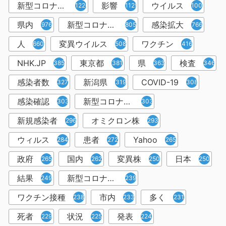
新型コロナウイルス感染症
影響
ウイルス
1226
1129
1001
県内
新型コロナウイルス感染
感染拡大
976
805
766
人
変異ウイルス
ワクチン
660
508
416
NHK.JP
東京都
県
検査
385
381
363
346
感染者数
新潟県
COVID-19
327
319
308
感染確認
新型コロナウィルス感染症
303
303
新規感染者
オミクロン株
296
293
ウィルス
患者
Yahoo
284
272
265
政府
国内
変異株
日本
265
262
250
250
結果
新型コロナウイルスワクチン
249
239
ワクチン接種
市内
多く
238
233
231
死者
状況
発表
229
225
224