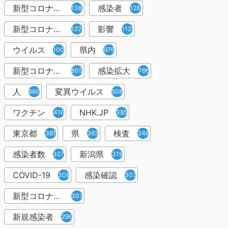
新型コロナウィルス
感染者
1382
1283
新型コロナウイルス感染症
影響
1226
1129
ウイルス
県内
1001
976
新型コロナウイルス感染
感染拡大
805
766
人
変異ウイルス
660
508
ワクチン
NHK.JP
416
385
東京都
県
検査
381
363
346
感染者数
新潟県
327
319
COVID-19
感染確認
308
303
新型コロナウィルス感染症
303
新規感染者
296