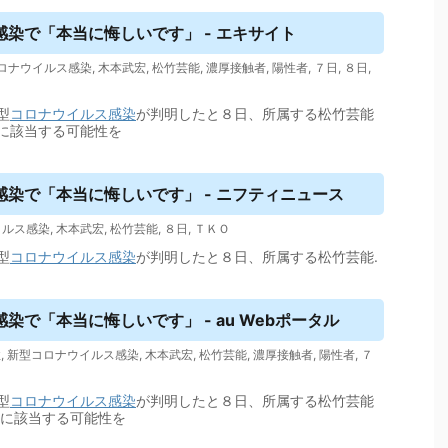
染で「本当に悔しいです」 - エキサイト
ロナウイルス感染
,
木本武宏
,
松竹芸能
,
濃厚接触者
,
陽性者
,
７日
,
８日
,
型
コロナウイルス
感染
が判明したと８日、所属する松竹芸能
に該当する可能性を
染で「本当に悔しいです」 - ニフティニュース
イルス感染
,
木本武宏
,
松竹芸能
,
８日
,
ＴＫＯ
型
コロナウイルス
感染
が判明したと８日、所属する松竹芸能.
で「本当に悔しいです」 - au Webポータル
性
,
新型コロナウイルス感染
,
木本武宏
,
松竹芸能
,
濃厚接触者
,
陽性者
,
７
型
コロナウイルス
感染
が判明したと８日、所属する松竹芸能
者に該当する可能性を