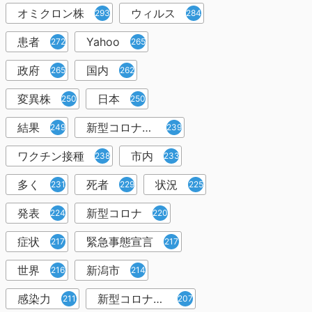
オミクロン株
ウィルス
293
284
患者
Yahoo
272
265
政府
国内
265
262
変異株
日本
250
250
結果
新型コロナウイルスワクチン
249
239
ワクチン接種
市内
238
233
多く
死者
状況
231
229
225
発表
新型コロナ
224
220
症状
緊急事態宣言
217
217
世界
新潟市
216
214
感染力
新型コロナウイルス感染者
211
207