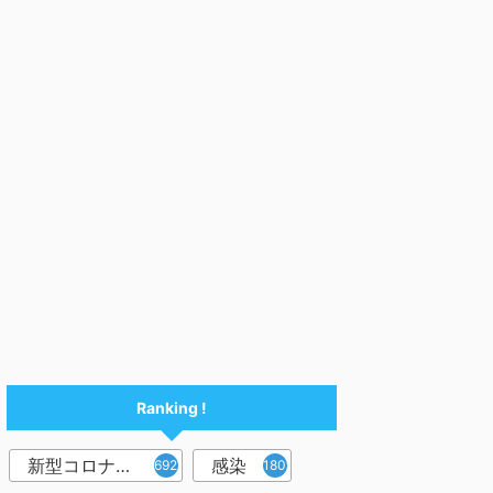
Ranking !
新型コロナウイルス
感染
6921
1809