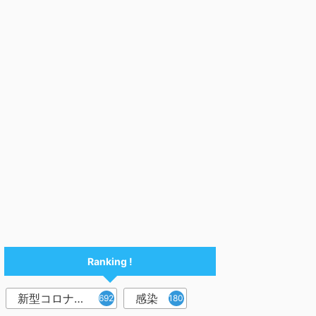
Ranking !
新型コロナウイルス
感染
6921
1809