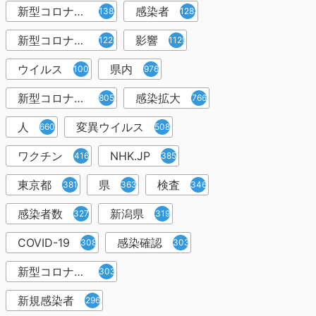
新型コロナウィルス
感染者
1382
1283
新型コロナウイルス感染症
影響
1226
1129
ウイルス
県内
1001
976
新型コロナウイルス感染
感染拡大
805
766
人
変異ウイルス
660
508
ワクチン
NHK.JP
416
385
東京都
県
検査
381
363
346
感染者数
新潟県
327
319
COVID-19
感染確認
308
303
新型コロナウィルス感染症
303
新規感染者
296