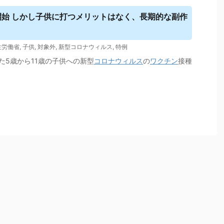
開始 しかし子供に打つメリットはなく、長期的な副作
生労働省
,
子供
,
対象外
,
新型コロナウィルス
,
特例
た5歳から11歳の子供への新型
コロナウィルス
の
ワクチン
接種