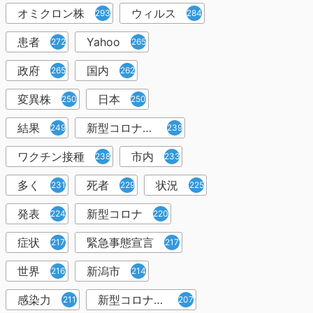
オミクロン株
ウィルス
293
284
患者
Yahoo
272
265
政府
国内
265
262
変異株
日本
250
250
結果
新型コロナウイルスワクチン
249
239
ワクチン接種
市内
238
233
多く
死者
状況
231
229
225
発表
新型コロナ
224
220
症状
緊急事態宣言
217
217
世界
新潟市
216
214
感染力
新型コロナウイルス感染者
211
207