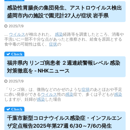
感染性胃腸炎の集団発生、アストロ
ウイルス
検出
盛岡市内の施設で園児計27人が症状 岩手県
2025/7/9
...
ウイルス
が検出された。
感染
経路等を調査したところ、消毒や
手洗いに一部不十分な点があったと推察され、給食を原因とする
食中毒の可能性は低く、
症状
の
福井県内 リンゴ病患者 ２週連続警報レベル 感染
対策徹底を - NHKニュース
2025/7/9
「リンゴ病」は、微熱などのかぜのような
症状
のあとほおや手足
に赤い発疹ができる
ウイルス
性の
感染
症で、多くは子どもが
感染
しますが、妊婦が
感染
した場合
千葉市新型コロナ
ウイルス
感染症・インフルエン
ザ定点報告2025年第27週 6/30～7/6の発生