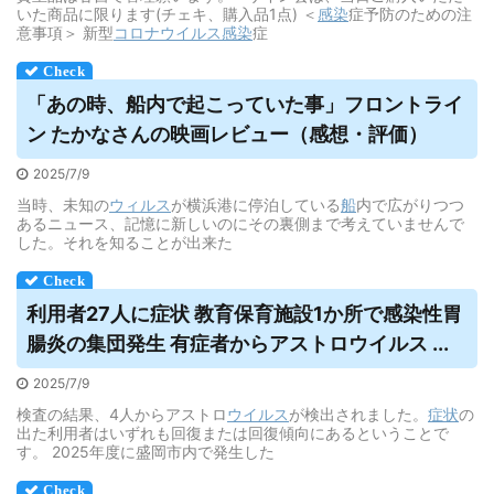
いた商品に限ります(チェキ、購入品1点) ＜
感染
症予防のための注
意事項＞ 新型
コロナウイルス
感染
症
「あの時、船内で起こっていた事」フロントライ
ン たかなさんの映画レビュー（感想・評価）
2025/7/9
当時、未知の
ウィルス
が横浜港に停泊している
船
内で広がりつつ
あるニュース、記憶に新しいのにその裏側まで考えていませんで
した。それを知ることが出来た
利用者27人に症状 教育保育施設1か所で感染性胃
腸炎の集団発生 有症者からアストロ
ウイルス
...
2025/7/9
検査の結果、4人からアストロ
ウイルス
が検出されました。
症状
の
出た利用者はいずれも回復または回復傾向にあるということで
す。 2025年度に盛岡市内で発生した