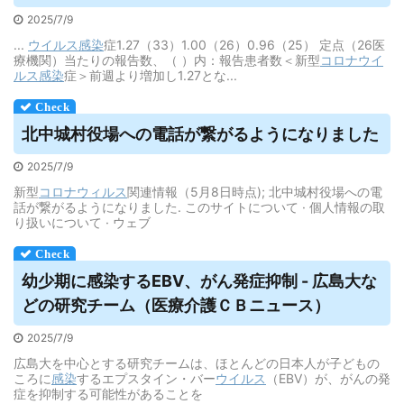
2025/7/9
...
ウイルス
感染
症1.27（33）1.00（26）0.96（25） 定点（26医
療機関）当たりの報告数、（ ）内：報告患者数＜新型
コロナウイ
ルス
感染
症＞前週より増加し1.27とな...
北中城村役場への電話が繋がるようになりました
2025/7/9
新型
コロナウィルス
関連情報（5月8日時点); 北中城村役場への電
話が繋がるようになりました. このサイトについて · 個人情報の取
り扱いについて · ウェブ
幼少期に感染するEBV、がん発症抑制 - 広島大な
どの研究チーム（医療介護ＣＢニュース）
2025/7/9
広島大を中心とする研究チームは、ほとんどの日本人が子どもの
ころに
感染
するエプスタイン・バー
ウイルス
（EBV）が、がんの発
症を抑制する可能性があることを