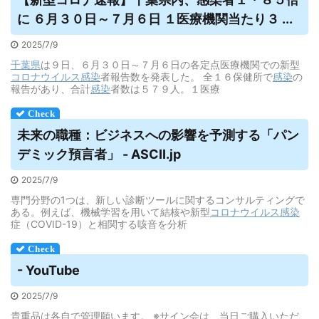
に ６月３０日～７月６日 １医療機関当たり３ ...
2025/7/9
千葉県
は９日、６月３０日～７月６日の各定点医療機関での新型
コロナウイルス
感染
者報告数を発表した。 全１６保健所で
感染
の
報告があり、合計
感染
者数は５７９人。１医療
未来の職種：ビジネスへの影響を予測する「パン
デミック預言者」 - ASCII.jp
2025/7/9
専門分野の1つは、新しい診断ツールに関するコンサルティングで
ある。例えば、機械学習を用いて結核や新型
コロナウイルス
感染
症（COVID-19）と相関する咳音を分析
- YouTube
2025/7/9
貴重品は各自で管理願います。 ※サイン会は、当日ご購入いただ