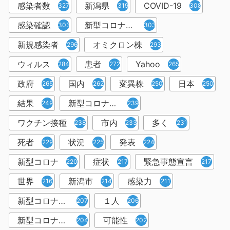
感染者数
新潟県
COVID-19
327
319
308
感染確認
新型コロナウィルス感染症
303
303
新規感染者
オミクロン株
296
293
ウィルス
患者
Yahoo
284
272
265
政府
国内
変異株
日本
265
262
250
250
結果
新型コロナウイルスワクチン
249
239
ワクチン接種
市内
多く
238
233
231
死者
状況
発表
229
225
224
新型コロナ
症状
緊急事態宣言
220
217
217
世界
新潟市
感染力
216
214
211
新型コロナウイルス感染者
１人
207
206
新型コロナウイルス対策
可能性
204
202