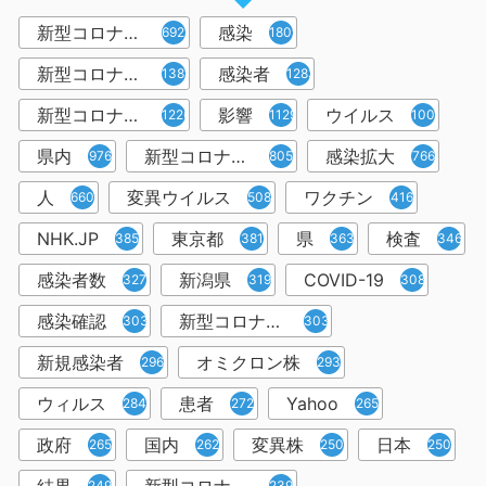
新型コロナウイルス
感染
6921
1809
新型コロナウィルス
感染者
1382
1283
新型コロナウイルス感染症
影響
ウイルス
1226
1129
1001
県内
新型コロナウイルス感染
感染拡大
976
805
766
人
変異ウイルス
ワクチン
660
508
416
NHK.JP
東京都
県
検査
385
381
363
346
感染者数
新潟県
COVID-19
327
319
308
感染確認
新型コロナウィルス感染症
303
303
新規感染者
オミクロン株
296
293
ウィルス
患者
Yahoo
284
272
265
政府
国内
変異株
日本
265
262
250
250
249
239