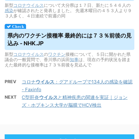
新型
コロナウイルス
について大分県は１７日、新たに５４６人の
感染
が確認されたと発表しました。 先週木曜日の４５３人より９
３人多く、４日連続で前週の同
県内のワクチン接種率 最終的には７３％前後の見
込み - NHK.JP
新型
コロナウイルス
の
ワクチン
接種について、５日に開かれた県
議会の一般質問で、香川県の浜田
知事
は、現在の予約状況を踏ま
えた最終的な接種率は７３％前後を見込んで
PREV
コロナ
ウイルス
：グアドループで134人の感染を確認
- Faxinfo
NEXT
C型肝炎
ウイルス
と精神疾患の関連を実証｜ジョン
ズ・ホプキンス大学が脳膜でHCV検出