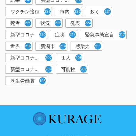
結果
新型コロナウイルスワクチン
ワクチン接種
市内
多く
238
233
231
死者
状況
発表
229
225
224
新型コロナ
症状
緊急事態宣言
220
217
217
世界
新潟市
感染力
216
214
211
新型コロナウイルス感染者
１人
207
206
新型コロナウイルス対策
可能性
204
202
厚生労働省
198