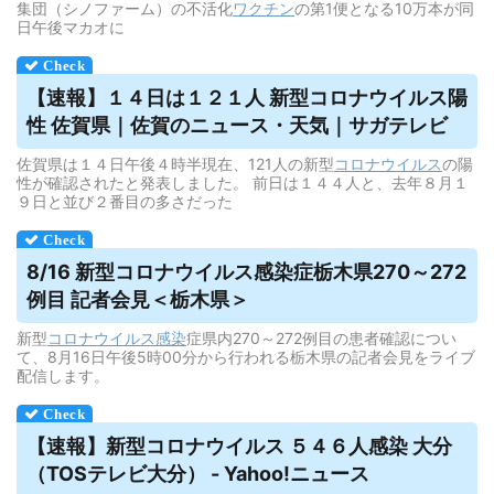
集団（シノファーム）の不活化
ワクチン
の第1便となる10万本が同
日午後マカオに
【速報】１４日は１２１人 新型コロナ
ウイルス
陽
性 佐賀県｜佐賀のニュース・天気｜サガテレビ
佐賀県は１４日午後４時半現在、121人の新型
コロナウイルス
の陽
性が確認されたと発表しました。 前日は１４４人と、去年８月１
９日と並び２番目の多さだった
8/16 新型コロナ
ウイルス
感染症栃木県270～272
例目 記者会見＜栃木県＞
新型
コロナウイルス
感染
症県内270～272例目の患者確認につい
て、8月16日午後5時00分から行われる栃木県の記者会見をライブ
配信します。
【速報】新型コロナ
ウイルス
５４６人感染 大分
（TOSテレビ大分） - Yahoo!ニュース