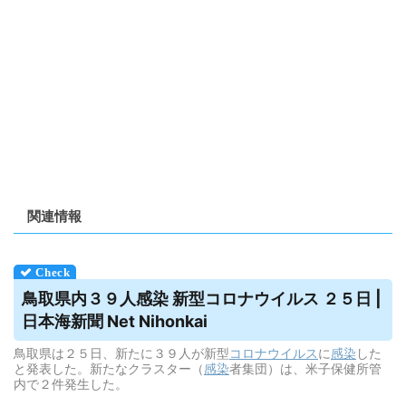
関連情報
鳥取県内３９人感染 新型コロナ
ウイルス
２５日 |
日本海新聞 Net Nihonkai
鳥取県は２５日、新たに３９人が新型
コロナウイルス
に
感染
した
と発表した。新たなクラスター（
感染
者集団）は、米子保健所管
内で２件発生した。