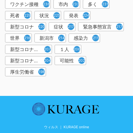
ワクチン接種
市内
多く
238
233
231
死者
状況
発表
229
225
224
新型コロナ
症状
緊急事態宣言
220
217
217
世界
新潟市
感染力
216
214
211
新型コロナウイルス感染者
１人
207
206
新型コロナウイルス対策
可能性
204
202
厚生労働省
198
ウィルス ｜ KURAGE online