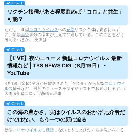
ワクチン接種がある程度進めば「コロナと共生」
可能？
ただし、新型
コロナウイルス
への
感染
リスク自体は防ぎ切れず
に、新規
感染
者数の増加が足元で加速している。このことをどう
考えるべきか。 英国は「
【LIVE】夜のニュース 新型コロナ
ウイルス
最新
情報など | TBS NEWS DIG（8月19日） -
YouTube
8月19日(金)の夕方から放送された「Nスタ」から新型
コロナウイ
ルス
情報など、最新のニュースをダイジェストでお届けします。#
大雨 #新型コロナ #高橋元理事
この海の豊かさ、実は
ウイルス
のおかげ 厄介者だ
けではない、もう一つの顔に迫る
新型
コロナウイルス
に
感染
しないようにとひたすら手洗いをする