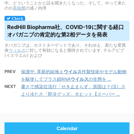
中、どういうことかと話を聞きたくなった。そして、やって来た
のが
高知県
の浦ノ内湾
RedHill Biopharma社、COVID-19に関する経口
オパガニブの肯定的な第2相データを発表
オパガニブは、ホストターゲットであり、それゆえ、新たな変異
体
ウィルス
に対して有効になると期待されています. テルアビブ
(イスラエル) および
PREV
保護中: 革新的組換え
ウイルス
作製技術やモデル動物
を駆使してプラス鎖RNA
ウイルス
の生態を ...
NEXT
暑さで感染症流行「せき止まらず」原因は？/涼しさ
より冷たさ「即冷グッズ」大ヒット【スーパー ...
Calendar