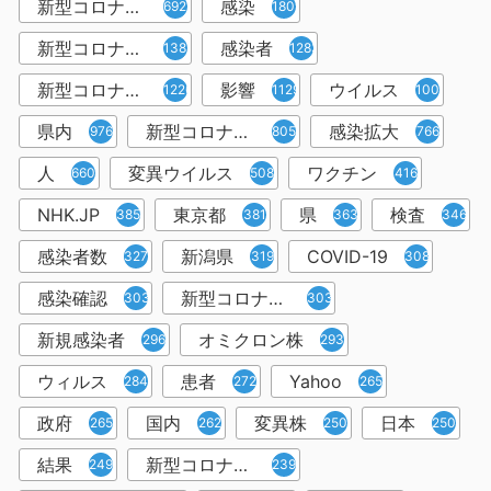
新型コロナウイルス
感染
6921
1809
新型コロナウィルス
感染者
1382
1283
新型コロナウイルス感染症
影響
ウイルス
1226
1129
1001
県内
新型コロナウイルス感染
感染拡大
976
805
766
人
変異ウイルス
ワクチン
660
508
416
NHK.JP
東京都
県
検査
385
381
363
346
感染者数
新潟県
COVID-19
327
319
308
感染確認
新型コロナウィルス感染症
303
303
新規感染者
オミクロン株
296
293
ウィルス
患者
Yahoo
284
272
265
政府
国内
変異株
日本
265
262
250
250
結果
新型コロナウイルスワクチン
249
239