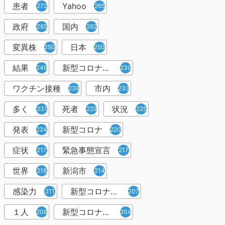
患者
Yahoo
272
265
政府
国内
265
262
変異株
日本
250
250
結果
新型コロナウイルスワクチン
249
239
ワクチン接種
市内
238
233
多く
死者
状況
231
229
225
発表
新型コロナ
224
220
症状
緊急事態宣言
217
217
世界
新潟市
216
214
感染力
新型コロナウイルス感染者
211
207
１人
新型コロナウイルス対策
206
204