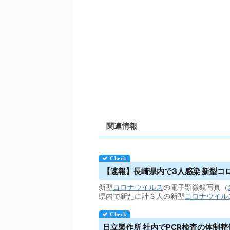
関連情報
【速報】長崎県内で3人感染 新型コロナ 
新型
コロナウイルス
の電子顕微鏡写真（
県内で新たに計３人の新型
コロナウイル
日立製作所 社内でPCR検査の体制整