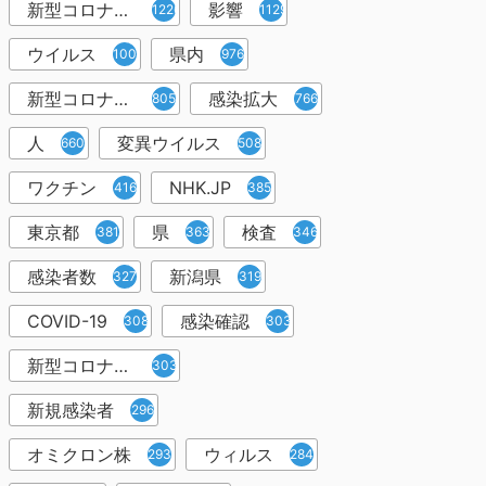
新型コロナウイルス感染症
影響
1226
1129
ウイルス
県内
1001
976
新型コロナウイルス感染
感染拡大
805
766
人
変異ウイルス
660
508
ワクチン
NHK.JP
416
385
東京都
県
検査
381
363
346
感染者数
新潟県
327
319
COVID-19
感染確認
308
303
新型コロナウィルス感染症
303
新規感染者
296
オミクロン株
ウィルス
293
284