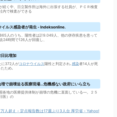
が続く中、日立製作所は海外に出張する社員が、ＰＣＲ検査
社内で検査ができる
ウイルス
感染者が発生 - Indeksonline.
.865人のうち、陽性者は計9.049人、他の併存疾患を患って
去24時間で126人が回復し、
前日比増加
たに372人が
コロナウイルス
陽性と判定され､
感染
者14人が死
たため､
急増で崩壊迫る医療現場…危機感ない政府にいら立ち
国各地の医療提供体制が崩壊の危機に直面している―。２５
日医）の
人超え - 定点報告数は17週ぶり3人台 厚労省 - Yahoo!