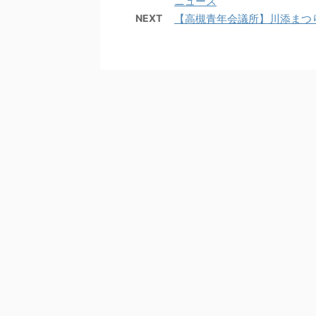
ニュース
NEXT
【高槻青年会議所】川添まつり～高...｜