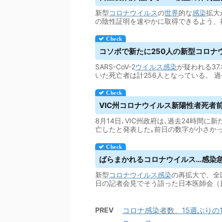
新型
コロナウイルス
の
世界
的な
感染
拡大
の陰性証明を速やかに取得できるよう、
コソボで新たに250人の新型コロナ
SARS-CoV-2
ウイルス
感染
が疑われる37
いた死亡者は計256人となっている。 過
VIC州コロナ
ウイルス
新陽性者死者
8月14日､VIC州政府は､過去24時間に新
亡したと発表した｡前日の数字が小さかっ
ばらまかれるコロナ
ウイルス
…感染
新型
コロナウイルス
感染
の再拡大で、全
日の記者会見でそう語った日本医師会（
PREV
コロナ感染者数、15週ぶりの1万