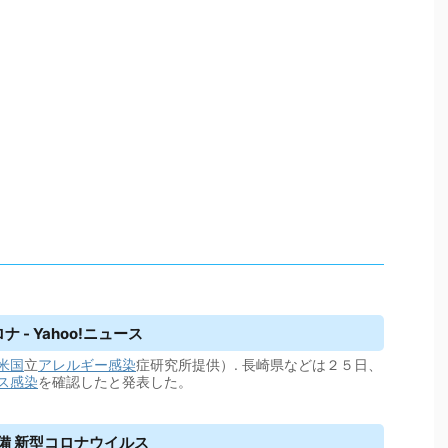
- Yahoo!ニュース
米国
立
アレルギー
感染
症研究所提供）. 長崎県などは２５日、
ス
感染
を確認したと発表した。
備 新型コロナ
ウイルス